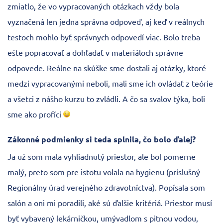
zmiatlo, že vo vypracovaných otázkach vždy bola
vyznačená len jedna správna odpoveď, aj keď v reálnych
testoch mohlo byť správnych odpovedí viac. Bolo treba
ešte popracovať a dohľadať v materiáloch správne
odpovede. Reálne na skúške sme dostali aj otázky, ktoré
medzi vypracovanými neboli, mali sme ich ovládať z teórie
a všetci z nášho kurzu to zvládli. A čo sa svalov týka, boli
sme ako profíci
Zákonné podmienky si teda splnila, čo bolo ďalej?
Ja už som mala vyhliadnutý priestor, ale bol pomerne
malý, preto som pre istotu volala na hygienu (príslušný
Regionálny úrad verejného zdravotníctva). Popísala som
salón a oni mi poradili, aké sú ďalšie kritériá. Priestor musí
byť vybavený lekárničkou, umývadlom s pitnou vodou,