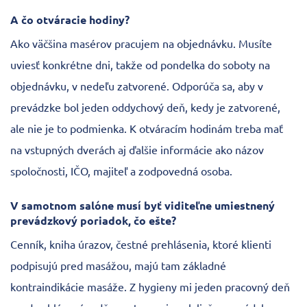
A čo otváracie hodiny?
Ako väčšina masérov pracujem na objednávku. Musíte
uviesť konkrétne dni, takže od pondelka do soboty na
objednávku, v nedeľu zatvorené. Odporúča sa, aby v
prevádzke bol jeden oddychový deň, kedy je zatvorené,
ale nie je to podmienka. K otváracím hodinám treba mať
na vstupných dverách aj ďalšie informácie ako názov
spoločnosti, IČO, majiteľ a zodpovedná osoba.
V samotnom salóne musí byť viditeľne umiestnený
prevádzkový poriadok, čo ešte?
Cenník, kniha úrazov, čestné prehlásenia, ktoré klienti
podpisujú pred masážou, majú tam základné
kontraindikácie masáže. Z hygieny mi jeden pracovný deň