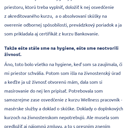
priestoru, ktorú treba vyplniť, doložiť k nej osvedčenie
z akreditovaného kurzu, a o absolvovaní skúšky na
overenie odbornej spôsobilosti, prevádzkový poriadok a ja
som prikladala aj certifikát z kurzu Bankovanie.
Takže ešte stále sme na hygiene, ešte sme neotvorili
živnosť.
Áno, toto bolo všetko na hygiene, keď som sa zaujímala, či
mi priestor schvália. Potom som išla na živnostenský úrad
a keďže ja už živnosť otvorenú mám, dala som si
masírovanie do nej len pripísať. Potrebovala som
samozrejme zase osvedčenie z kurzu Wellness pracovník -
masérske služby a doklad o skúške. Doklady o doplnkových
kurzoch na živnostenskom nepotrebujú. Ale musela som
predložiť aj nájomnú zmluvu, a to s presným znením