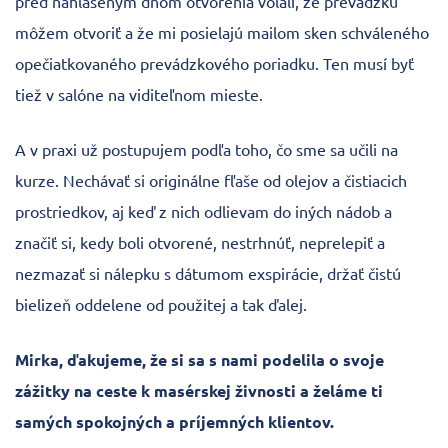
pred nahláseným dňom otvorenia volali, že prevádzku
môžem otvoriť a že mi posielajú mailom sken schváleného
opečiatkovaného prevádzkového poriadku. Ten musí byť
tiež v salóne na viditeľnom mieste.
A v praxi už postupujem podľa toho, čo sme sa učili na
kurze. Nechávať si originálne fľaše od olejov a čistiacich
prostriedkov, aj keď z nich odlievam do iných nádob a
značiť si, kedy boli otvorené, nestrhnúť, neprelepiť a
nezmazať si nálepku s dátumom exspirácie, držať čistú
bielizeň oddelene od použitej a tak ďalej.
Mirka, ďakujeme, že si sa s nami podelila o svoje
zážitky na ceste k masérskej živnosti a želáme ti
samých spokojných a príjemných klientov.