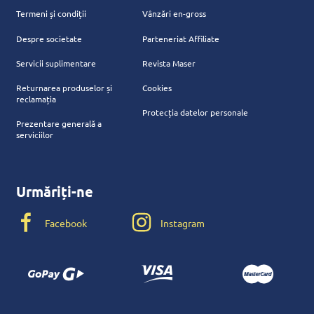
Termeni și condiții
Vânzări en-gross
Despre societate
Parteneriat Affiliate
Servicii suplimentare
Revista Maser
Returnarea produselor și
Cookies
reclamația
Protecția datelor personale
Prezentare generală a
serviciilor
Urmăriți-ne
Facebook
Instagram