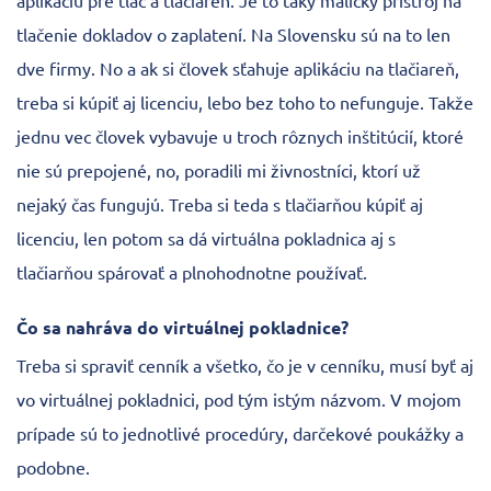
aplikáciu pre tlač a tlačiareň. Je to taký maličký pristroj na
tlačenie dokladov o zaplatení. Na Slovensku sú na to len
dve firmy. No a ak si človek sťahuje aplikáciu na tlačiareň,
treba si kúpiť aj licenciu, lebo bez toho to nefunguje. Takže
jednu vec človek vybavuje u troch rôznych inštitúcií, ktoré
nie sú prepojené, no, poradili mi živnostníci, ktorí už
nejaký čas fungujú. Treba si teda s tlačiarňou kúpiť aj
licenciu, len potom sa dá virtuálna pokladnica aj s
tlačiarňou spárovať a plnohodnotne používať.
Čo sa nahráva do virtuálnej pokladnice?
Treba si spraviť cenník a všetko, čo je v cenníku, musí byť aj
vo virtuálnej pokladnici, pod tým istým názvom. V mojom
prípade sú to jednotlivé procedúry, darčekové poukážky a
podobne.