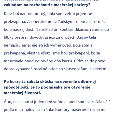
základom na rozbehnutie masérskej kariéry?
Kurz bol nadpriemerný, bola som veľmi príjemne
prekvapená. Zaoberali sme sa ľudským telom a informácií
bolo naozaj dosť. Napríklad pri kontraindikáciách sme si do
hĺbky prebrali dôvody, prečo za určitých stavov tela
nemasírujeme, nielen ich vymenovali. Bola som aj
prekvapená, vlastne všetci sme boli prekvapení, že sa
masírovalo hneď od prvého dňa kurzu. Cítim sa do praxe
dobre vybavená ostatné príde so skúsenosťami a klientmi.
Po kurze ťa čakala skúška na overenie odbornej
spôsobilosti. Je to podmienka pre otvorenie
masérskej živnosti.
Áno, dala som si jeden deň voľno a hneď som sa začala učiť
podľa materiálov na stránke Komory masérov. Trocha ma