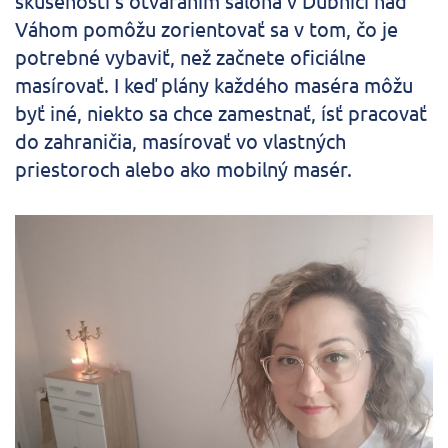
skúsenosti s otváraním salóna v Dubnici nad
Váhom pomôžu zorientovať sa v tom, čo je
potrebné vybaviť, než začnete oficiálne
masírovať. I keď plány každého maséra môžu
byť iné, niekto sa chce zamestnať, ísť pracovať
do zahraničia, masírovať vo vlastných
priestoroch alebo ako mobilný masér.