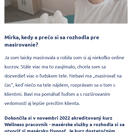
Mirka, kedy a prečo si sa rozhodla pre
masírovanie?
Ja som laicky masírovala a robila som si aj niekoľko online
kurzov. Stále viac ma to zaujímalo, chcela som sa
dozvedieť viac o ľudskom tele. Nebaví ma „masírovať na
čas“, keď niečo na tele nájdem, rozprávam sa o tom s
klientmi. Baví ma pomáhať ľuďom a s rozširovaním
vedomostí aj lepšie precítim klienta.
Dokončila si v novembri 2022 akreditovaný kurz
Wellness pracovník - masérske služby a rozhodla si sa
otvoriť si masérsku živnosť. Je kurz dostatočným