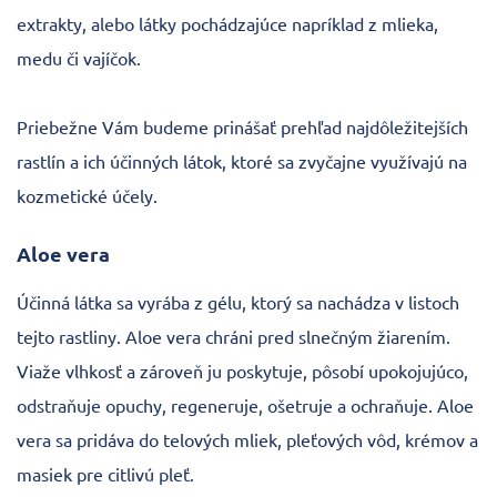
extrakty, alebo látky pochádzajúce napríklad z mlieka,
medu či vajíčok.
Priebežne Vám budeme prinášať prehľad najdôležitejších
rastlín a ich účinných látok, ktoré sa zvyčajne využívajú na
kozmetické účely.
Aloe vera
Účinná látka sa vyrába z gélu, ktorý sa nachádza v listoch
tejto rastliny. Aloe vera chráni pred slnečným žiarením.
Viaže vlhkosť a zároveň ju poskytuje, pôsobí upokojujúco,
odstraňuje opuchy, regeneruje, ošetruje a ochraňuje. Aloe
vera sa pridáva do telových mliek, pleťových vôd, krémov a
masiek pre citlivú pleť.