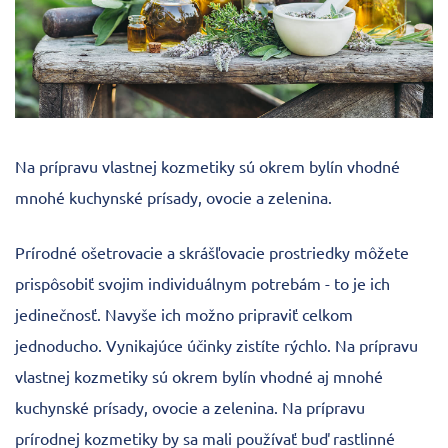
Na prípravu vlastnej kozmetiky sú okrem bylín vhodné
mnohé kuchynské prísady, ovocie a zelenina.
Prírodné ošetrovacie a skrášľovacie prostriedky môžete
prispôsobiť svojim individuálnym potrebám - to je ich
jedinečnosť. Navyše ich možno pripraviť celkom
jednoducho. Vynikajúce účinky zistíte rýchlo. Na prípravu
vlastnej kozmetiky sú okrem bylín vhodné aj mnohé
kuchynské prísady, ovocie a zelenina. Na prípravu
prírodnej kozmetiky by sa mali používať buď rastlinné