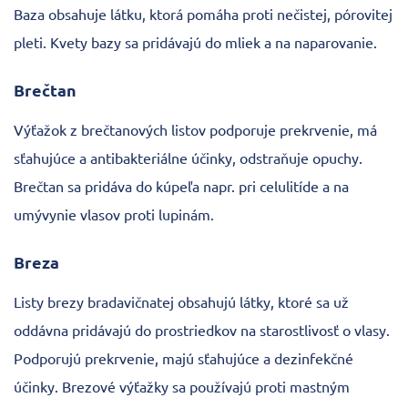
Baza obsahuje látku, ktorá pomáha proti nečistej, pórovitej
pleti. Kvety bazy sa pridávajú do mliek a na naparovanie.
Brečtan
Výťažok z brečtanových listov podporuje prekrvenie, má
sťahujúce a antibakteriálne účinky, odstraňuje opuchy.
Brečtan sa pridáva do kúpeľa napr. pri celulitíde a na
umývynie vlasov proti lupinám.
Breza
Listy brezy bradavičnatej obsahujú látky, ktoré sa už
oddávna pridávajú do prostriedkov na starostlivosť o vlasy.
Podporujú prekrvenie, majú sťahujúce a dezinfekčné
účinky. Brezové výťažky sa používajú proti mastným