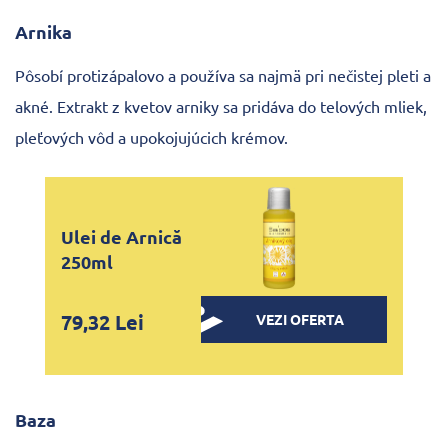
Arnika
Pôsobí protizápalovo a používa sa najmä pri nečistej pleti a
akné. Extrakt z kvetov arniky sa pridáva do telových mliek,
pleťových vôd a upokojujúcich krémov.
Ulei de Arnică
250ml
79,32 Lei
VEZI OFERTA
Baza