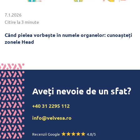
7.1.2026
Citire la 3 minute
Când pielea vorbește în numele organelor: cunoașteți
zonele Head
Aveți nevoie de un sfat?
+40 31 2295 112
info@velvesa.ro
Recenzii Google
4.8/5