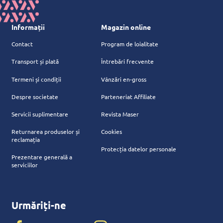
Informații
Magazin online
Contact
Program de loialitate
Transport și plată
Întrebări frecvente
Termeni și condiții
Vânzări en-gross
Despre societate
Parteneriat Affiliate
Servicii suplimentare
Revista Maser
Returnarea produselor și
Cookies
reclamația
Protecția datelor personale
Prezentare generală a
serviciilor
Urmăriți-ne