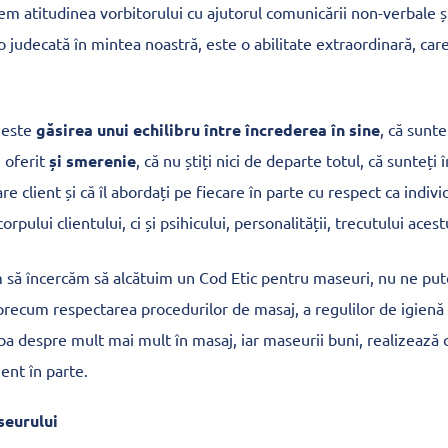
em atitudinea vorbitorului cu ajutorul comunicării non-verbale și,
 o judecată în mintea noastră, este o abilitate extraordinară, car
 este
găsirea unui echilibru între încrederea în sine
, că sunt
e oferit
și smerenie
, că nu știți nici de departe totul, că sunteți 
are client și că îl abordați pe fiecare în parte cu respect ca individ
orpului clientului, ci și psihicului, personalității, trecutului acest
 să încercăm să alcătuim un Cod Etic pentru maseuri, nu ne put
recum respectarea procedurilor de masaj, a regulilor de igienă ș
ba despre mult mai mult în masaj, iar maseurii buni, realizează
ient în parte.
seurului