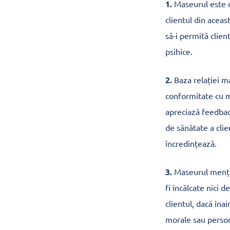
1.
Maseurul este co
clientul din aceast
să-i permită clien
psihice.
2.
Baza relației ma
conformitate cu m
apreciază feedback
de sănătate a clien
încredințează.
3.
Maseurul menține
fi încălcate nici 
clientul, dacă îna
morale sau person