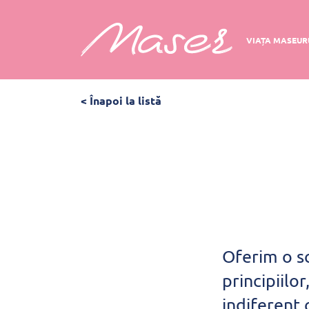
VIAȚA MASEUR
< Înapoi la listă
Oferim o sc
principiilo
indiferent 