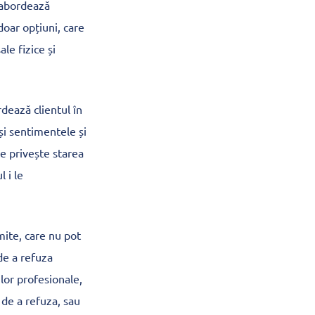
i abordează
 doar opțiuni, care
le fizice și
dează clientul în
și sentimentele și
ce privește starea
l i le
mite, care nu pot
 de a refuza
ilor profesionale,
 de a refuza, sau