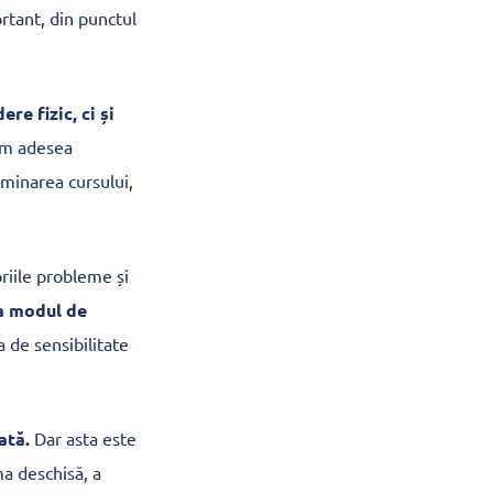
rtant, din punctul
re fizic, ci și
nim adesea
minarea cursului,
riile probleme și
la modul de
a de sensibilitate
ată.
Dar asta este
ma deschisă, a