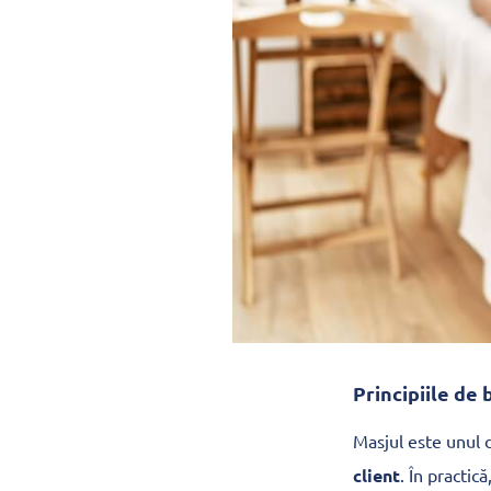
Principiile de 
Masjul este unul d
client
. În practic