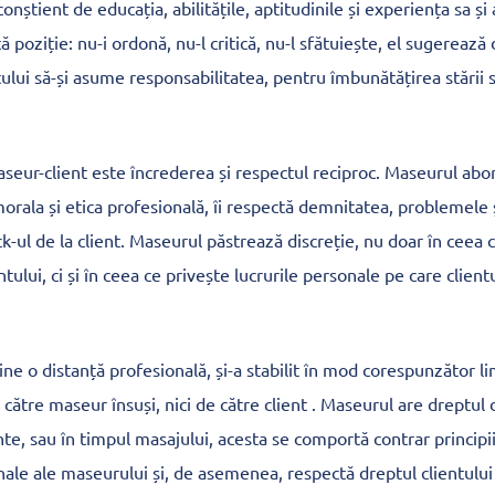
nștient de educația, abilitățile, aptitudinile și experiența sa ș
ă poziție: nu-i ordonă, nu-l critică, nu-l sfătuiește, el sugerează
tului să-și asume responsabilitatea, pentru îmbunătățirea stării sa
seur-client este încrederea și respectul reciproc. Maseurul abor
orala și etica profesională, îi respectă demnitatea, problemele 
-ul de la client. Maseurul păstrează discreție, nu doar în ceea 
tului, ci și în ceea ce privește lucrurile personale pe care clientu
 o distanță profesională, și-a stabilit în mod corespunzător li
de către maseur însuși, nici de către client . Maseurul are dreptul
inte, sau în timpul masajului, acesta se comportă contrar principi
ale ale maseurului și, de asemenea, respectă dreptul clientului