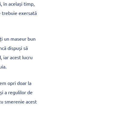
 în același timp,
e trebuie exersată
eți un maseur bun
încă dispuși să
, iar acest lucru
uia.
em opri doar la
i a regulilor de
 cu smerenie acest