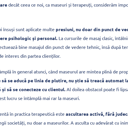
mare
decât ceea ce noi, ca maseuri și terapeuți, considerăm impo
 însuși sunt aplicate multe
presiuni, nu doar din punct de vede
ere psihologic și personal.
La cursurile de masaj clasic, întâl
ectuează bine masajul din punct de vedere tehnic, însă după ter
e interes din partea clienților.
tâmplă în general atunci, când maseurul are mintea plină de prop
e să se aducă pe linia de plutire, nu știe să treacă automat 
ă și să se conecteze cu clientul.
Al doilea obstacol poate fi lips
est lucru se întâmplă mai rar la maseuri.
ntă în practica terapeutică este
ascultarea activă, fără judec
gii societăți, nu doar a maseurilor. A asculta cu adevărat cu ini