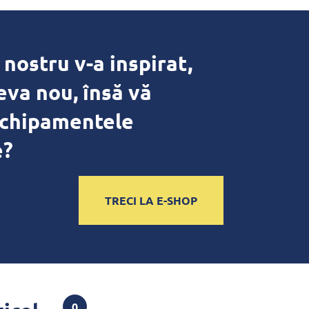
 nostru v-a inspirat,
eva nou, însă vă
echipamentele
e?
TRECI LA E-SHOP
0