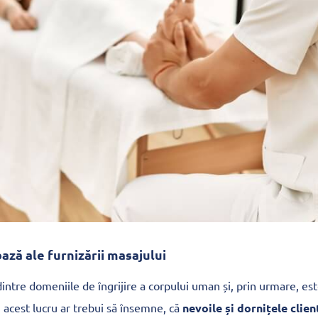
bază ale furnizării masajului
intre domeniile de îngrijire a corpului uman și, prin urmare, es
ă, acest lucru ar trebui să însemne, că
nevoile și dornițele clien