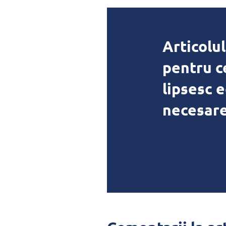
Articolul
pentru c
lipsesc 
necesar
[blue_block_text]