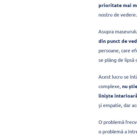
prioritate mai 
nostru de vedere.
Asupra maseurului
din punct de ved
persoane, care ef
se plâng de lipsă d
Acest lucru se în
complexe,
nu ști
liniște interioar
și empatie, dar ac
O problemă frecve
o problemă a între