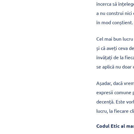
încerca să înțeleg
a nu construi nici
în mod conștient.
Cel mai bun lucru
și că aveți ceva d
învățați de la fiec
se aplică nu doar c
Așadar, dacă vrem
expresii comune p
decență. Este vor
lucru, la fiecare cl
Codul Etic al ma