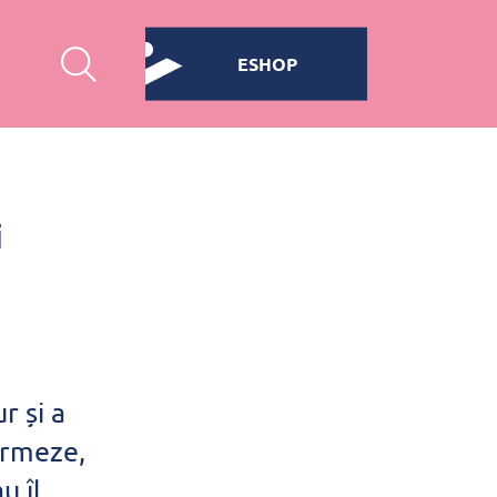
ESHOP
i
r și a
 urmeze,
u îl