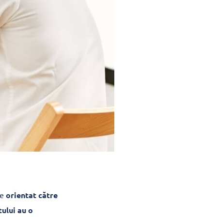
te
orientat către
tului au o