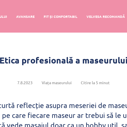
ULUI
AVANSARE
FIT ȘI CONFORTABIL
VELVESA RECOMANDĂ
Etica profesională a maseurulu
7.8.2023
Viața maseurului
Citire la 5 minut
urtă reflecție asupra meseriei de maseu
r, pe care fiecare maseur ar trebui să le
că vede masajul doar ca un hobby util, sa