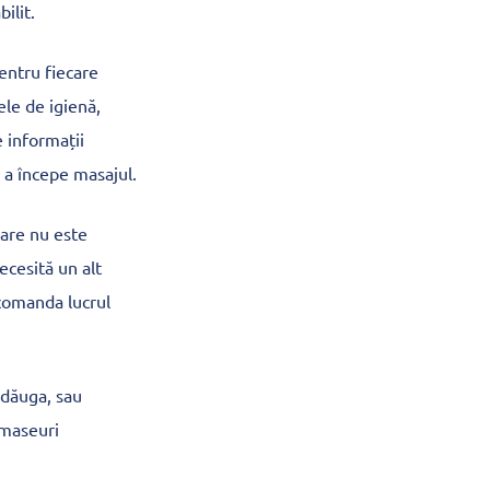
ilit.
entru fiecare
ele de igienă,
e informații
e a începe masajul.
care nu este
ecesită un alt
ecomanda lucrul
adăuga, sau
 maseuri