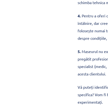
schimba tehnica ma
4.
Pentru a oferi 
întâlnire, dar cre
folosește numai te
despre condițiile,
5.
Maseurul nu exp
pregătit profesion
specialist (medic,
acesta clientului.
Vă puteți identifi
specifica? Vom fi 
experimentați.