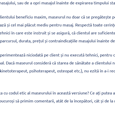
sajului, sau de a opri masajul înainte de expirarea timpului stab
clientului beneficiu maxim, maseurul nu doar că se pregătește p
ează și cel mai plăcut mediu pentru masaj. Respectă toate cerinț
hnici în care este instruit și se asigură, că clientul are suficient
 parcursul, durata, prețul și contraindicațiile masajului înainte d
erimentează niciodată pe client și nu execută tehnici, pentru 
al. Dacă maseurul consideră că starea de sănătate a clientului n
 kinetoterapeut, psihoterapeut, osteopat etc.), nu ezită în a-i r
ca cu codul etic al maseurului în această versiune? Ce ați putea 
bucuroși să primim comentarii, atât de la începători, cât și de la