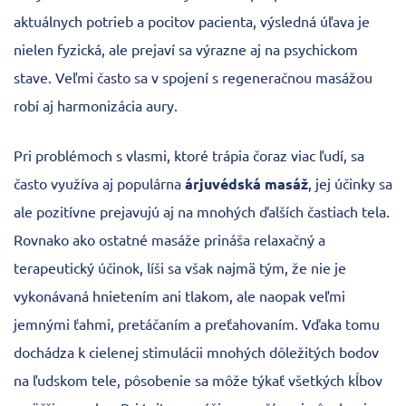
aktuálnych potrieb a pocitov pacienta, výsledná úľava je
nielen fyzická, ale prejaví sa výrazne aj na psychickom
stave. Veľmi často sa v spojení s regeneračnou masážou
robí aj harmonizácia aury.
Pri problémoch s vlasmi, ktoré trápia čoraz viac ľudí, sa
často využíva aj populárna
árjuvédská masáž
, jej účinky sa
ale pozitívne prejavujú aj na mnohých ďalších častiach tela.
Rovnako ako ostatné masáže prináša relaxačný a
terapeutický účinok, líši sa však najmä tým, že nie je
vykonávaná hnietením ani tlakom, ale naopak veľmi
jemnými ťahmi, pretáčaním a preťahovaním. Vďaka tomu
dochádza k cielenej stimulácii mnohých dôležitých bodov
na ľudskom tele, pôsobenie sa môže týkať všetkých kĺbov