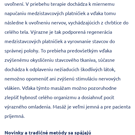
uvoľnení. V priebehu terapie dochádza k miernemu
napučaniu medzistavcových platničiek a vďaka tomu
následne k uvoľneniu nervov, vychádzajúcich z chrbtice do
celého tela. Výrazne je tak podporená regenerácia
medzistavcových platničiek a vyrovnanie stavcov do
správnej polohy. To prebieha predovšetkým vďaka
zvýšenému okysličeniu stavcového tkaniva, súčasne
dochádza k odplaveniu nežiaducich škodlivých látok,
nemožno opomenúť ani zvýšenú stimuláciu nervových
vlákien. Vďaka týmto masážam možno pozoruhodne
zlepšiť hybnosť celého organizmu a dosiahnuť pocit
výrazného omladenia. Masáž je veľmi jemná a pre pacienta
príjemná.
Novinky a tradičné metódy sa spájajú