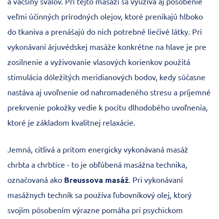
a väčšiny svalov. Pri tejto masáži sa využíva aj pôsobenie
veľmi účinných prírodných olejov, ktoré prenikajú hlboko
do tkaniva a prenášajú do nich potrebné liečivé látky. Pri
vykonávaní árjuvédskej masáže konkrétne na hlave je pre
zosilnenie a vyživovanie vlasových korienkov použitá
stimulácia dôležitých meridianových bodov, kedy súčasne
nastáva aj uvoľnenie od nahromadeného stresu a príjemné
prekrvenie pokožky vedie k pocitu dlhodobého uvoľnenia,
ktoré je základom kvalitnej relaxácie.
Jemná, citlivá a pritom energicky vykonávaná masáž
chrbta a chrbtice - to je obľúbená masážna technika,
označovaná ako
Breussova masáž
. Pri vykonávaní
masážnych techník sa používa ľubovníkový olej, ktorý
svojím pôsobením výrazne pomáha pri psychickom