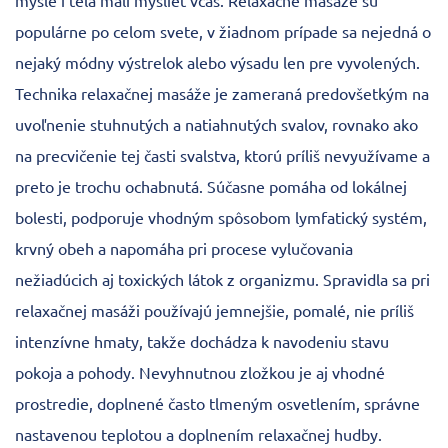
mysle i tela mali myslieť včas. Relaxačné masáže sú
populárne po celom svete, v žiadnom prípade sa nejedná o
nejaký módny výstrelok alebo výsadu len pre vyvolených.
Technika relaxačnej masáže je zameraná predovšetkým na
uvoľnenie stuhnutých a natiahnutých svalov, rovnako ako
na precvičenie tej časti svalstva, ktorú príliš nevyužívame a
preto je trochu ochabnutá. Súčasne pomáha od lokálnej
bolesti, podporuje vhodným spôsobom lymfatický systém,
krvný obeh a napomáha pri procese vylučovania
nežiadúcich aj toxických látok z organizmu. Spravidla sa pri
relaxačnej masáži používajú jemnejšie, pomalé, nie príliš
intenzívne hmaty, takže dochádza k navodeniu stavu
pokoja a pohody. Nevyhnutnou zložkou je aj vhodné
prostredie, doplnené často tlmeným osvetlením, správne
nastavenou teplotou a doplnením relaxačnej hudby.