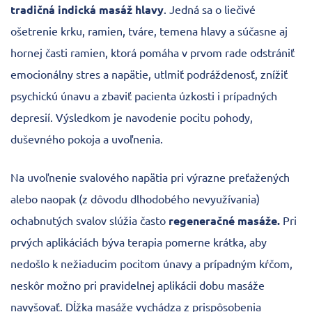
tradičná indická masáž hlavy
. Jedná sa o liečivé
ošetrenie krku, ramien, tváre, temena hlavy a súčasne aj
hornej časti ramien, ktorá pomáha v prvom rade odstrániť
emocionálny stres a napätie, utlmiť podráždenosť, znížiť
psychickú únavu a zbaviť pacienta úzkosti i prípadných
depresií. Výsledkom je navodenie pocitu pohody,
duševného pokoja a uvoľnenia.
Na uvoľnenie svalového napätia pri výrazne preťažených
alebo naopak (z dôvodu dlhodobého nevyužívania)
ochabnutých svalov slúžia často
regeneračné masáže.
Pri
prvých aplikáciách býva terapia pomerne krátka, aby
nedošlo k nežiaducim pocitom únavy a prípadným kŕčom,
neskôr možno pri pravidelnej aplikácii dobu masáže
navyšovať. Dĺžka masáže vychádza z prispôsobenia