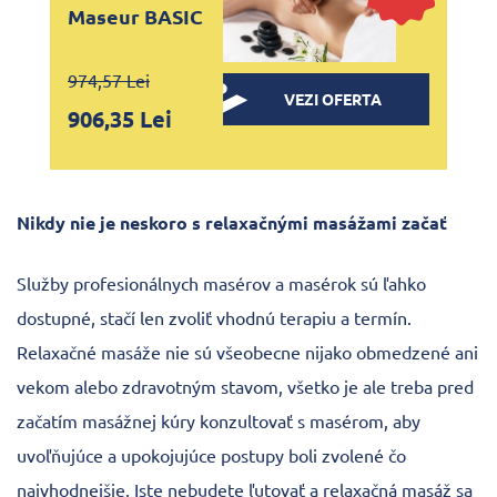
Maseur BASIC
974,57 Lei
VEZI OFERTA
906,35 Lei
Nikdy nie je neskoro s relaxačnými masážami začať
Služby profesionálnych masérov a masérok sú ľahko
dostupné, stačí len zvoliť vhodnú terapiu a termín.
Relaxačné masáže nie sú všeobecne nijako obmedzené ani
vekom alebo zdravotným stavom, všetko je ale treba pred
začatím masážnej kúry konzultovať s masérom, aby
uvoľňujúce a upokojujúce postupy boli zvolené čo
najvhodnejšie. Iste nebudete ľutovať a relaxačná masáž sa