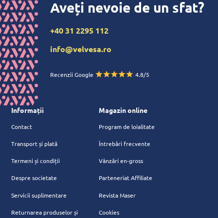
Aveți nevoie de un sfat?
+40 31 2295 112
info@velvesa.ro
Recenzii Google
4.8/5
Informații
Magazin online
Contact
Program de loialitate
Transport și plată
Întrebări frecvente
Termeni și condiții
Vânzări en-gross
Despre societate
Parteneriat Affiliate
Servicii suplimentare
Revista Maser
Returnarea produselor și
Cookies