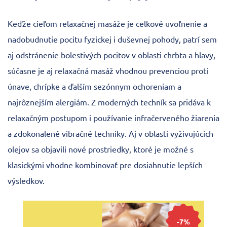
Keďže cieľom relaxačnej masáže je celkové uvoľnenie a
nadobudnutie pocitu fyzickej i duševnej pohody, patrí sem
aj odstránenie bolestivých pocitov v oblasti chrbta a hlavy,
súčasne je aj relaxačná masáž vhodnou prevenciou proti
únave, chrípke a ďalším sezónnym ochoreniam a
najrôznejším alergiám. Z moderných techník sa pridáva k
relaxačným postupom i používanie infračerveného žiarenia
a zdokonalené vibračné techniky. Aj v oblasti vyživujúcich
olejov sa objavili nové prostriedky, ktoré je možné s
klasickými vhodne kombinovať pre dosiahnutie lepších
výsledkov.
-7%