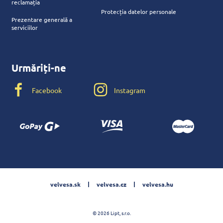
reclamația
Protecția datelor personale
Prezentare generală a
serviciilor
Urmăriți-ne
Facebook
Instagram
velvesa.sk
velvesa.cz
velvesa.hu
© 2026 Lipt, s.r.o.