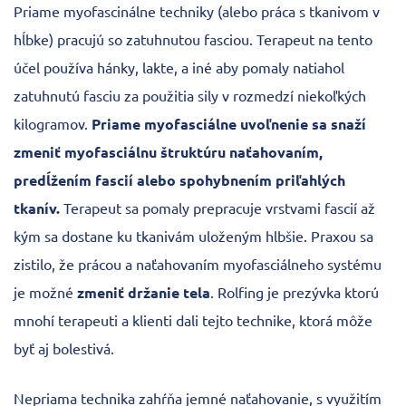
Priame myofascinálne techniky (alebo práca s tkanivom v
hĺbke) pracujú so zatuhnutou fasciou. Terapeut na tento
účel používa hánky, lakte, a iné aby pomaly natiahol
zatuhnutú fasciu za použitia sily v rozmedzí niekoľkých
kilogramov.
Priame myofasciálne uvoľnenie sa snaží
zmeniť myofasciálnu štruktúru naťahovaním,
predĺžením fascií alebo spohybnením priľahlých
tkanív.
Terapeut sa pomaly prepracuje vrstvami fascií až
kým sa dostane ku tkanivám uloženým hlbšie. Praxou sa
zistilo, že prácou a naťahovaním myofasciálneho systému
je možné
zmeniť držanie tela
. Rolfing je prezývka ktorú
mnohí terapeuti a klienti dali tejto technike, ktorá môže
byť aj bolestivá.
Nepriama technika zahŕňa jemné naťahovanie, s využitím