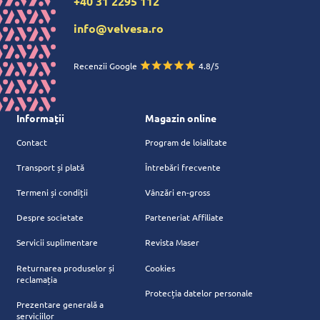
+40 31 2295 112
info@velvesa.ro
Recenzii Google
4.8/5
Informații
Magazin online
Contact
Program de loialitate
Transport și plată
Întrebări frecvente
Termeni și condiții
Vânzări en-gross
Despre societate
Parteneriat Affiliate
Servicii suplimentare
Revista Maser
Returnarea produselor și
Cookies
reclamația
Protecția datelor personale
Prezentare generală a
serviciilor