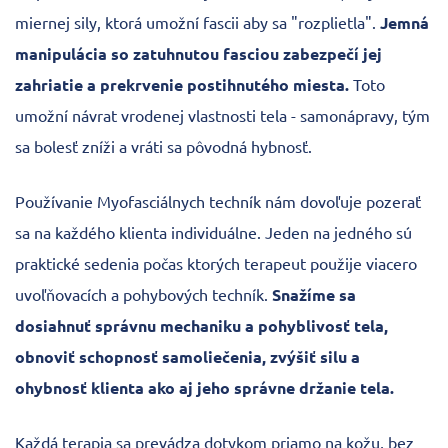
miernej sily, ktorá umožní fascii aby sa "rozplietla".
Jemná
manipulácia so zatuhnutou fasciou zabezpečí jej
zahriatie a prekrvenie postihnutého miesta.
Toto
umožní návrat vrodenej vlastnosti tela - samonápravy, tým
sa bolesť zníži a vráti sa pôvodná hybnosť.
Používanie Myofasciálnych techník nám dovoľuje pozerať
sa na každého klienta individuálne. Jeden na jedného sú
praktické sedenia počas ktorých terapeut použije viacero
uvoľňovacích a pohybových techník.
Snažíme sa
dosiahnuť správnu mechaniku a pohyblivosť tela,
obnoviť schopnosť samoliečenia, zvýšiť silu a
ohybnosť klienta ako aj jeho správne držanie tela.
Každá terapia sa prevádza dotykom priamo na kožu, bez