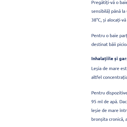
Pregătiți-vă o ba
sensibilă) până la
38°C, și alocați-v
Pentru o baie parți
destinat băii picio
Inhalațiile și ga
Leșia de mare este
altfel concentrați
Pentru dispozitive
95 ml de apă. Dacă
leșie de mare într
bronșita cronică, 