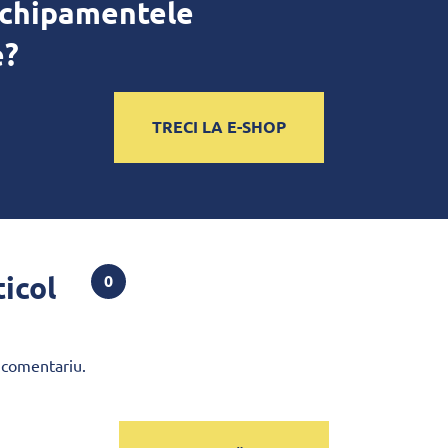
echipamentele
e?
TRECI LA E-SHOP
ticol
0
 comentariu.