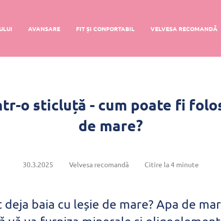
ULUI
AVANSARE
FIT ȘI CONFORTABIL
VELVESA RECOMANDĂ
tr-o sticluță - cum poate fi folos
de mare?
30.3.2025
Velvesa recomandă
Citire la 4 minute
t deja baia cu leșie de mare? Apa de ma