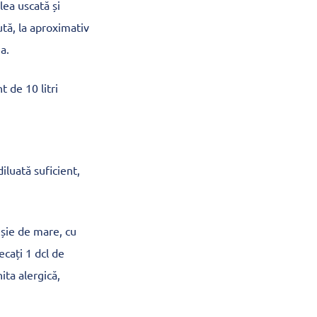
ea uscată și
ută, la aproximativ
a.
t de 10 litri
iluată suficient,
eșie de mare, cu
ecați 1 dcl de
ita alergică,