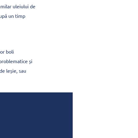
milar uleiului de
 după un timp
or boli
i problematice și
de leșie, sau