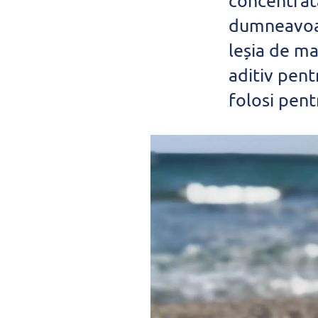
concentrată
dumneavoast
leșia de ma
aditiv pent
folosi pent