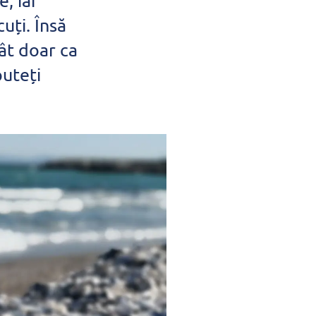
, iar
uți. Însă
ât doar ca
puteți