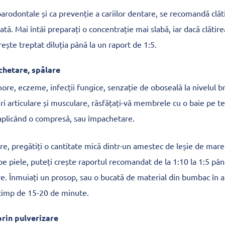
parodontale și ca prevenție a cariilor dentare, se recomandă clăt
ată. Mai întâi preparați o concentrație mai slabă, iar dacă clătir
crește treptat diluția până la un raport de 1:5.
hetare, spălare
ore, eczeme, infecții fungice, senzație de oboseală la nivelul br
eri articulare și musculare, răsfățați-vă membrele cu o baie pe t
u aplicând o compresă, sau împachetare.
e, pregătiți o cantitate mică dintr-un amestec de leșie de mare 
pe piele, puteți crește raportul recomandat de la 1:10 la 1:5 până
re. Înmuiați un prosop, sau o bucată de material din bumbac în a
timp de 15-20 de minute.
rin pulverizare