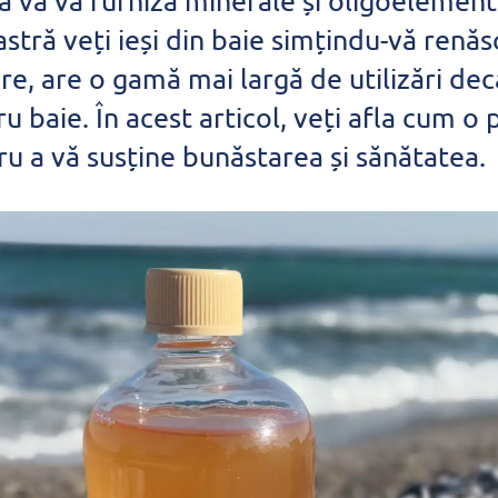
 vă va furniza minerale și oligoelemente
ră veți ieși din baie simțindu-vă renăsc
re, are o gamă mai largă de utilizări dec
ru baie. În acest articol, veți afla cum o 
ru a vă susține bunăstarea și sănătatea.