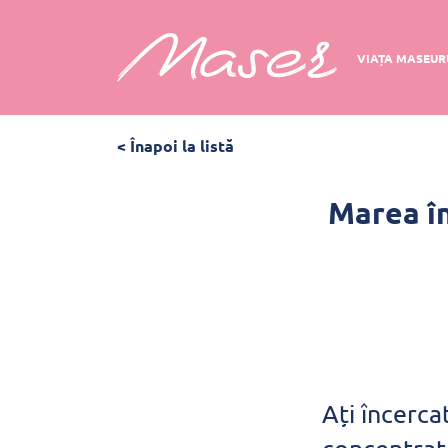
VIAȚA MASEUR
< Înapoi la listă
Marea în
Ați încerca