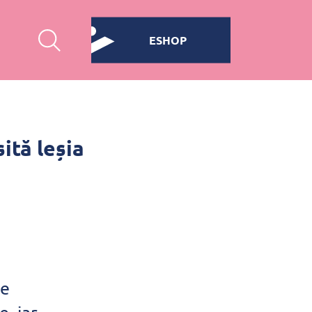
ESHOP
ită leșia
re