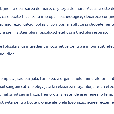
bține nu doar sarea de mare, ci și
leșia de mare
. Aceasta este d
care poate fi utilizată în scopuri balneologice, deoarece conțin
al magneziu, calciu, potasiu, compuși ai sulfului și oligoelement
ra pielii, sistemului musculo-scheletic și a tractului respirator.
e folosită și ca ingredient în cosmetice pentru a îmbunătăți efe
ngurilor.
ompletă, sau parțială, furnizează organismului minerale prin int
xul sanguin către piele, ajută la relaxarea mușchilor, are un efe
umatismul sau artroza, hemoroizi și este, de asemenea, o terap
ivită pentru bolile cronice ale pielii (psoriazis, acnee, eczeme