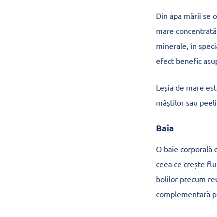
Din apa mării se o
mare concentrată, 
minerale, în speci
efect benefic asup
Leșia de mare est
măștilor sau peeli
Baia
O baie corporală c
ceea ce crește flu
bolilor precum re
complementară potr