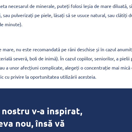
ta necesarul de minerale, puteți folosi leșia de mare diluată, si
, sau pulverizați pe piele, lăsați să se usuce natural, sau clătiți
de minute).
de mare, nu este recomandată pe răni deschise și în cazul anumit
rială severă, boli de inimă). În cazul copiilor, seniorilor, a pieli
sau a unor afecțiuni complicate, alegeți o concentrație mai mică 
c cu privire la oportunitatea utilizării acesteia.
 nostru v-a inspirat,
eva nou, însă vă