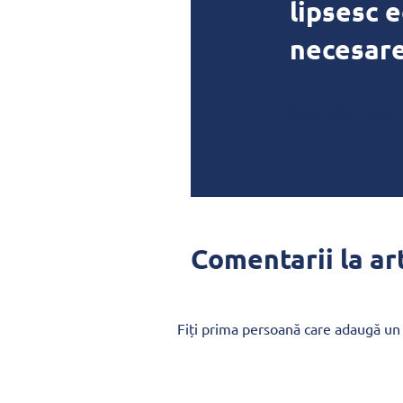
lipsesc 
necesar
[blue_block_text]
Comentarii la ar
Fiți prima persoană care adaugă un