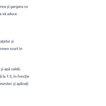
irea și gargara cu
ea vă aduce
ațelor și
ermen scurt în
și apă caldă.
 la 1:3, în funcție
mestec și aplicați