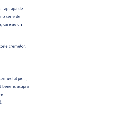
e fapt apă de
e o serie de
e, care au un
ctele cremelor,
ermediul pielii,
ct benefic asupra
ie
).