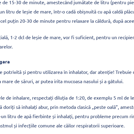
ie de 15-30 de minute, amestecând jumătate de litru (pentru piel
 un litru de leșie de mare, într-o cadă obișnuită cu apă caldă plăc
ă cel puțin 20-30 de minute pentru relaxare la căldură, după acee
ală, 1-2 dcl de leșie de mare, vor fi suficient, pentru un recipien
arelor.
rgara
 potrivită și pentru utilizarea în inhalator, dar atenție! Trebuie d
a mare de săruri, ar putea irita mucoasa nasului și a gâtului.
le de inhalare, respectați diluția de 1:20, de exemplu 5 ml de l
 doriți să inhalați abur, prin metoda clasică „peste oală”, amest
-un litru de apă fierbinte și inhalați, pentru probleme precum rin
astmul și infecțiile comune ale căilor respiratorii superioare.