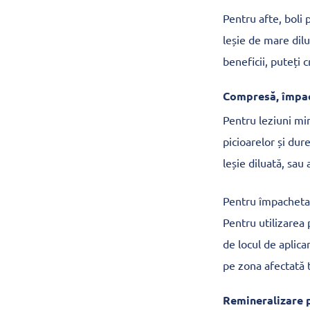
Pentru afte, boli 
leșie de mare dilu
beneficii, puteți 
Compresă, împac
Pentru leziuni min
picioarelor și dur
leșie diluată, sa
Pentru împachetar
Pentru utilizarea 
de locul de aplica
pe zona afectată 
Remineralizare p