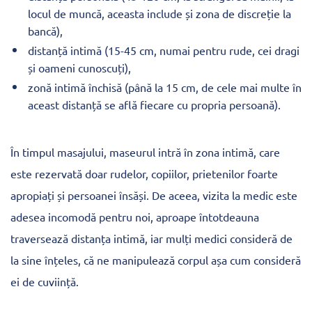
locul de muncă, aceasta include și zona de discreție la
bancă),
distanță intimă (15-45 cm, numai pentru rude, cei dragi
și oameni cunoscuți),
zonă intimă închisă (până la 15 cm, de cele mai multe în
aceast distanță se află fiecare cu propria persoană).
În timpul masajului, maseurul intră în zona intimă, care
este rezervată doar rudelor, copiilor, prietenilor foarte
apropiați și persoanei însăși. De aceea, vizita la medic este
adesea incomodă pentru noi, aproape întotdeauna
traversează distanța intimă, iar mulți medici consideră de
la sine înțeles, că ne manipulează corpul așa cum consideră
ei de cuviință.