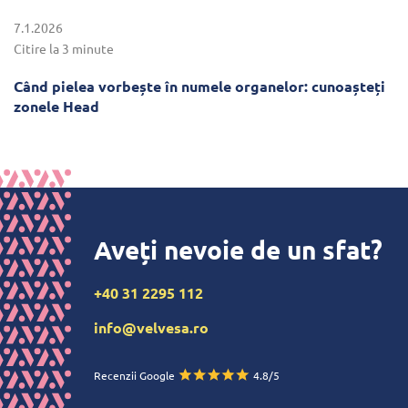
7.1.2026
Citire la 3 minute
Când pielea vorbește în numele organelor: cunoașteți
zonele Head
Aveți nevoie de un sfat?
+40 31 2295 112
info@velvesa.ro
Recenzii Google
4.8/5