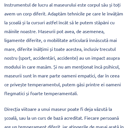
Instrumentul de lucru al maseurului este corpul său și toți
avem un corp diferit. Adaptăm tehnicile pe care le învățăm
la școală și la cursuri astfel încât să le putem stăpâni cu
mâinile noastre. Maseurii pot avea, de asemenea,
ligamente diferite, o mobilitate articulară înnăscută mai
mare, diferite înălțimi și toate acestea, inclusiv trecutul
nostru (sport, accidentări, accidente) au un impact asupra
modului în care masăm. Și nu am menționat încă psihicul,
maseurii sunt în mare parte oameni empatici, dar în ceea
ce privește temperamentul, putem găsi printre ei oameni
flegmatici și foarte temperamentali.
Direcția viitoare a unui maseur poate fi deja văzută la
școală, sau la un curs de bază acreditat. Fiecare persoană
are un temperament diferit, iar atingerile de masaj arată în