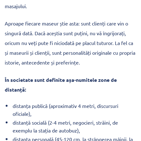
masajului.
Aproape fiecare maseur știe asta: sunt clienți care vin o
singură dată. Dacă aceștia sunt puțini, nu vă îngrijorați,
oricum nu veți pute fi niciodată pe placul tuturor. La fel ca
și maseurii și clienții, sunt personalități originale cu propria
istorie, antecedente și preferințe.
În societate sunt definite așa-numitele zone de
distanță:
distanța publică (aproximativ 4 metri, discursuri
oficiale),
distanță socială (2-4 metri, negocieri, străini, de
exemplu la stația de autobuz),
distanța personală (45-120 cm, la strângerea mâinii, la