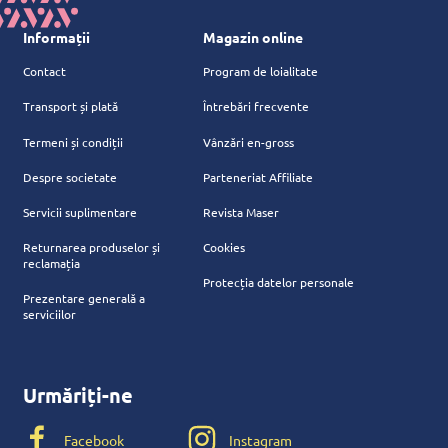
Informații
Magazin online
Contact
Program de loialitate
Transport și plată
Întrebări frecvente
Termeni și condiții
Vânzări en-gross
Despre societate
Parteneriat Affiliate
Servicii suplimentare
Revista Maser
Returnarea produselor și
Cookies
reclamația
Protecția datelor personale
Prezentare generală a
serviciilor
Urmăriți-ne
Facebook
Instagram