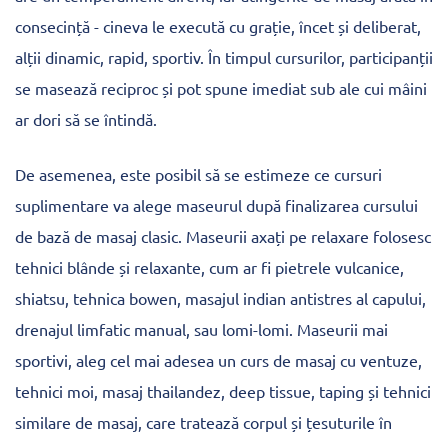
consecință - cineva le execută cu grație, încet și deliberat,
alții dinamic, rapid, sportiv. În timpul cursurilor, participanții
se masează reciproc și pot spune imediat sub ale cui mâini
ar dori să se întindă.
De asemenea, este posibil să se estimeze ce cursuri
suplimentare va alege maseurul după finalizarea cursului
de bază de masaj clasic. Maseurii axați pe relaxare folosesc
tehnici blânde și relaxante, cum ar fi pietrele vulcanice,
shiatsu, tehnica bowen, masajul indian antistres al capului,
drenajul limfatic manual, sau lomi-lomi. Maseurii mai
sportivi, aleg cel mai adesea un curs de masaj cu ventuze,
tehnici moi, masaj thailandez, deep tissue, taping și tehnici
similare de masaj, care tratează corpul și țesuturile în