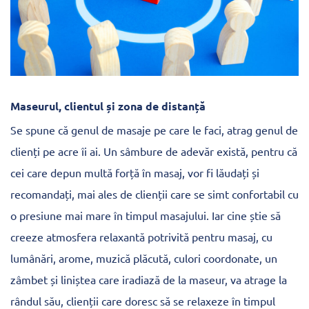
Maseurul, clientul și zona de distanță
Se spune că genul de masaje pe care le faci, atrag genul de
clienți pe acre îi ai. Un sâmbure de adevăr există, pentru că
cei care depun multă forță în masaj, vor fi lăudați și
recomandați, mai ales de clienții care se simt confortabil cu
o presiune mai mare în timpul masajului. Iar cine știe să
creeze atmosfera relaxantă potrivită pentru masaj, cu
lumânări, arome, muzică plăcută, culori coordonate, un
zâmbet și liniștea care iradiază de la maseur, va atrage la
rândul său, clienții care doresc să se relaxeze în timpul