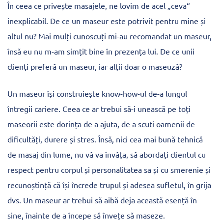
În ceea ce privește masajele, ne lovim de acel „ceva“
inexplicabil. De ce un maseur este potrivit pentru mine și
altul nu? Mai mulți cunoscuți mi-au recomandat un maseur,
însă eu nu m-am simțit bine în prezența lui. De ce unii
clienți preferă un maseur, iar alții doar o maseuză?
Un maseur își construiește know-how-ul de-a lungul
întregii cariere. Ceea ce ar trebui să-i unească pe toți
maseorii este dorința de a ajuta, de a scuti oamenii de
dificultăți, durere și stres. Însă, nici cea mai bună tehnică
de masaj din lume, nu vă va învăța, să abordați clientul cu
respect pentru corpul și personalitatea sa și cu smerenie și
recunoștință că își încrede trupul și adesea sufletul, în grija
dvs. Un maseur ar trebui să aibă deja această esență în
sine, înainte de a începe să învețe să maseze.