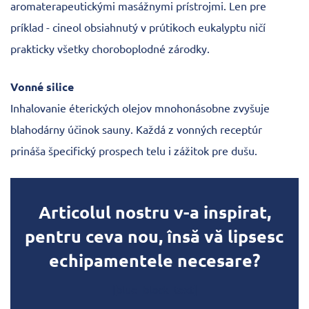
aromaterapeutickými masážnymi prístrojmi. Len pre
príklad - cineol obsiahnutý v prútikoch eukalyptu ničí
prakticky všetky choroboplodné zárodky.
Vonné silice
Inhalovanie éterických olejov mnohonásobne zvyšuje
blahodárny účinok sauny. Každá z vonných receptúr
prináša špecifický prospech telu i zážitok pre dušu.
Articolul nostru v-a inspirat,
pentru ceva nou, însă vă lipsesc
echipamentele necesare?
[blue_block_text]