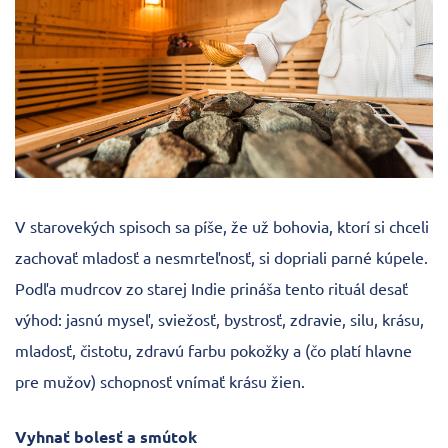
V starovekých spisoch sa píše, že už bohovia, ktorí si chceli
zachovať mladosť a nesmrteľnosť, si dopriali parné kúpele.
Podľa mudrcov zo starej Indie prináša tento rituál desať
výhod: jasnú myseľ, sviežosť, bystrosť, zdravie, silu, krásu,
mladosť, čistotu, zdravú farbu pokožky a (čo platí hlavne
pre mužov) schopnosť vnímať krásu žien.
Vyhnať bolesť a smútok