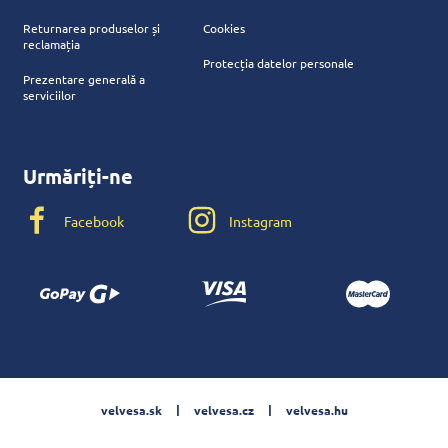
Returnarea produselor și
Cookies
reclamația
Protecția datelor personale
Prezentare generală a
serviciilor
Urmăriți-ne
Facebook
Instagram
velvesa.sk
velvesa.cz
velvesa.hu