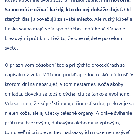
Saunu môže užívať každý, kto do nej dokáže dôjsť.
Od
starých čias ju považujú za sväté miesto. Ale ruský kúpeľ a
fínska sauna majú veľa spoločného - obľúbené šľahanie
brezovými prútikmi. Tiež to, že obe nájdete po celom
svete.
O priaznivom pôsobení tepla pri týchto procedúrach sa
napísalo už veľa. Môžeme pridať aj jednu ruskú múdrosť: V
ktorom dni sa naparuješ, v tom nestárneš. Koža akoby
omladla, človeku sa lepšie dýcha, cíti sa ľahko a uvoľnene.
Vďaka tomu, že kúpeľ stimuluje činnosť srdca, prekrvuje sa
nielen koža, ale aj všetky telesné orgány. A práve švihanie
prútikmi, brezovými, dubovými alebo eukalyptovým, k
tomu veľmi prispieva. Bez nadsázky ich môžeme nazývať