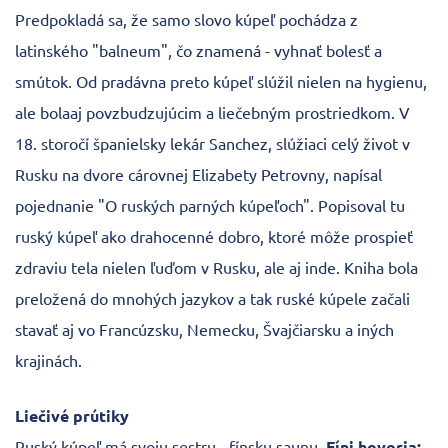
Predpokladá sa, že samo slovo kúpeľ pochádza z
latinského "balneum", čo znamená - vyhnať bolesť a
smútok. Od pradávna preto kúpeľ slúžil nielen na hygienu,
ale bolaaj povzbudzujúcim a liečebným prostriedkom. V
18. storočí španielsky lekár Sanchez, slúžiaci celý život v
Rusku na dvore cárovnej Elizabety Petrovny, napísal
pojednanie "O ruských parných kúpeľoch". Popisoval tu
ruský kúpeľ ako drahocenné dobro, ktoré môže prospieť
zdraviu tela nielen ľuďom v Rusku, ale aj inde. Kniha bola
preložená do mnohých jazykov a tak ruské kúpele začali
stavať aj vo Francúzsku, Nemecku, Švajčiarsku a iných
krajinách.
Liečivé prútiky
Ruský kúpeľ má svoju sestru - fínsku saunu.
Fíni hovoria: