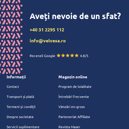
Aveți nevoie de un sfat?
+40 31 2295 112
info@velvesa.ro
Recenzii Google
4.8/5
Informații
Magazin online
Contact
Program de loialitate
Transport și plată
Întrebări frecvente
Termeni și condiții
Vânzări en-gross
Despre societate
Parteneriat Affiliate
Servicii suplimentare
Revista Maser