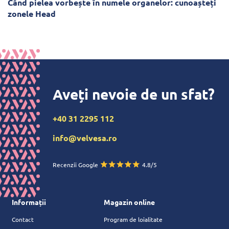
Când pielea vorbește în numele organelor: cunoașteți
zonele Head
Aveți nevoie de un sfat?
+40 31 2295 112
info@velvesa.ro
Recenzii Google
4.8/5
Informații
Magazin online
Contact
Program de loialitate