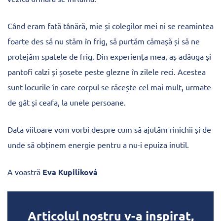
Când eram fată tânără, mie și colegilor mei ni se reamintea
foarte des să nu stăm în frig, să purtăm cămașă și să ne
protejăm spatele de frig. Din experiența mea, aș adăuga și
pantofi calzi și șosete peste glezne în zilele reci. Acestea
sunt locurile în care corpul se răcește cel mai mult, urmate
de gât și ceafa, la unele persoane.
Data viitoare vom vorbi despre cum să ajutăm rinichii și de
unde să obținem energie pentru a nu-i epuiza inutil.
A voastră
Eva Kupilíková
Articolul nostru v-a inspirat,