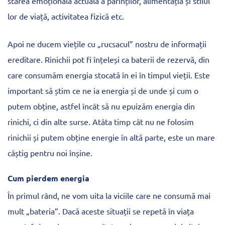
starea emoțională actuală a părinților, alimentația și stilul
lor de viață, activitatea fizică etc.
Apoi ne ducem viețile cu „rucsacul” nostru de informații
ereditare. Rinichii pot fi înțeleși ca baterii de rezervă, din
care consumăm energia stocată în ei în timpul vieții. Este
important să știm ce ne ia energia și de unde și cum o
putem obține, astfel încât să nu epuizăm energia din
rinichi, ci din alte surse. Atâta timp cât nu ne folosim
rinichii și putem obține energie în altă parte, este un mare
câștig pentru noi înșine.
Cum pierdem energia
În primul rând, ne vom uita la viciile care ne consumă mai
mult „bateria”. Dacă aceste situații se repetă în viața