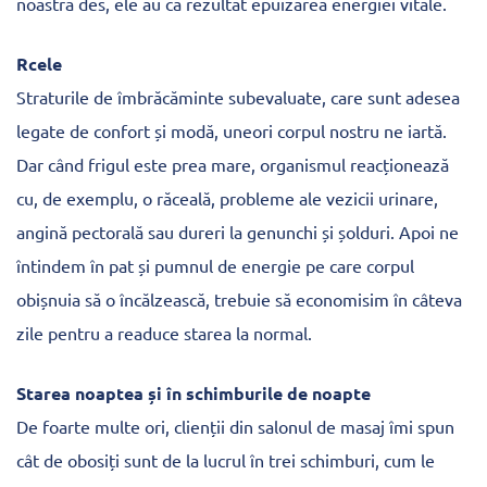
noastră des, ele au ca rezultat epuizarea energiei vitale.
Rcele
Straturile de îmbrăcăminte subevaluate, care sunt adesea
legate de confort și modă, uneori corpul nostru ne iartă.
Dar când frigul este prea mare, organismul reacționează
cu, de exemplu, o răceală, probleme ale vezicii urinare,
angină pectorală sau dureri la genunchi și șolduri. Apoi ne
întindem în pat și pumnul de energie pe care corpul
obișnuia să o încălzească, trebuie să economisim în câteva
zile pentru a readuce starea la normal.
Starea noaptea și în schimburile de noapte
De foarte multe ori, clienții din salonul de masaj îmi spun
cât de obosiți sunt de la lucrul în trei schimburi, cum le