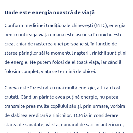
Unde este energia noastră de viață
Conform medicinei tradiționale chinezești (MTC), energia
pentru întreaga viață umană este ascunsă în rinichi. Este
creat chiar de nașterea unei persoane și, în funcție de
starea părinților săi la momentul nașterii, rinichii sunt plini
de energie. Ne putem folosi de el toată viața, iar când îl
folosim complet, viața se termină de obicei.
Cineva este înzestrat cu mai multă energie, alții au fost
cruțați. Când un părinte avea puțină energie, nu putea
transmite prea multe copilului său și, prin urmare, vorbim
de slăbirea ereditară a rinichilor. TČM ia în considerare
starea de sănătate, vârsta, numărul de sarcini anterioare,