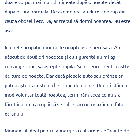
doare corpul mai mult dimineața după o noapte decât
după o tură normală. De asemenea, au dureri de cap din
cauza oboselii etc. Da, ar trebui să dormi noaptea. Nu este
așa?
În unele ocupații, munca de noapte este necesară. Am
născut de două ori noaptea și cu siguranță nu mi-aș
convinge copiii să aștepte pupila. Sunt fericit pentru astfel
de ture de noapte. Dar dacă piesele auto sau brânza ar
putea aștepta, este o chestiune de opinie. Uneori stăm în
mod voluntar toată noaptea, terminăm ceea ce nu s-a
făcut înainte ca copiii să se culce sau ne relaxăm în fața
ecranului.
Momentul ideal pentru a merge la culcare este înainte de