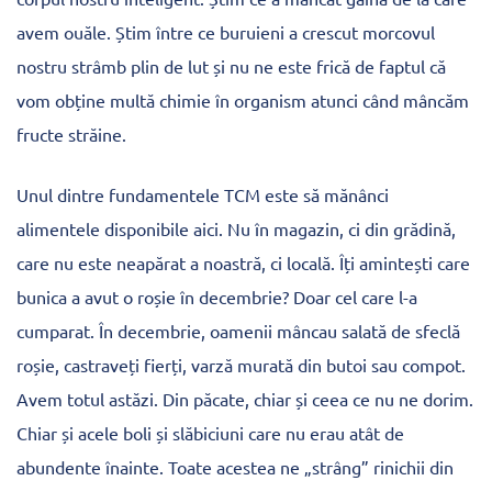
avem ouăle. Știm între ce buruieni a crescut morcovul
nostru strâmb plin de lut și nu ne este frică de faptul că
vom obține multă chimie în organism atunci când mâncăm
fructe străine.
Unul dintre fundamentele TCM este să mănânci
alimentele disponibile aici. Nu în magazin, ci din grădină,
care nu este neapărat a noastră, ci locală. Îți amintești care
bunica a avut o roșie în decembrie? Doar cel care l-a
cumparat. În decembrie, oamenii mâncau salată de sfeclă
roșie, castraveți fierți, varză murată din butoi sau compot.
Avem totul astăzi. Din păcate, chiar și ceea ce nu ne dorim.
Chiar și acele boli și slăbiciuni care nu erau atât de
abundente înainte. Toate acestea ne „strâng” rinichii din