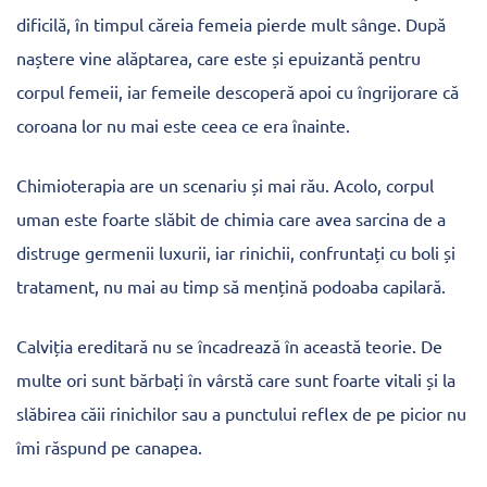
dificilă, în timpul căreia femeia pierde mult sânge. După
naștere vine alăptarea, care este și epuizantă pentru
corpul femeii, iar femeile descoperă apoi cu îngrijorare că
coroana lor nu mai este ceea ce era înainte.
Chimioterapia are un scenariu și mai rău. Acolo, corpul
uman este foarte slăbit de chimia care avea sarcina de a
distruge germenii luxurii, iar rinichii, confruntați cu boli și
tratament, nu mai au timp să mențină podoaba capilară.
Calviția ereditară nu se încadrează în această teorie. De
multe ori sunt bărbați în vârstă care sunt foarte vitali și la
slăbirea căii rinichilor sau a punctului reflex de pe picior nu
îmi răspund pe canapea.