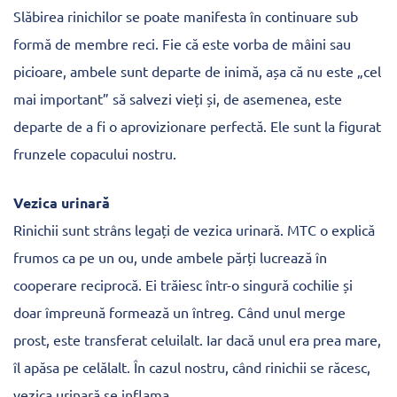
Slăbirea rinichilor se poate manifesta în continuare sub
formă de membre reci. Fie că este vorba de mâini sau
picioare, ambele sunt departe de inimă, așa că nu este „cel
mai important” să salvezi vieți și, de asemenea, este
departe de a fi o aprovizionare perfectă. Ele sunt la figurat
frunzele copacului nostru.
Vezica urinară
Rinichii sunt strâns legați de vezica urinară. MTC o explică
frumos ca pe un ou, unde ambele părți lucrează în
cooperare reciprocă. Ei trăiesc într-o singură cochilie și
doar împreună formează un întreg. Când unul merge
prost, este transferat celuilalt. Iar dacă unul era prea mare,
îl apăsa pe celălalt. În cazul nostru, când rinichii se răcesc,
vezica urinară se inflama.