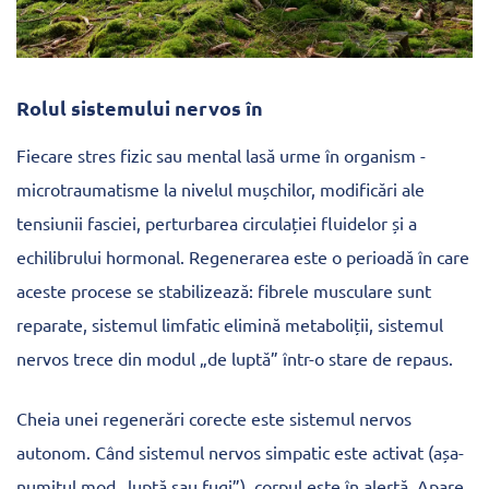
Rolul sistemului nervos în
Fiecare stres fizic sau mental lasă urme în organism -
microtraumatisme la nivelul mușchilor, modificări ale
tensiunii fasciei, perturbarea circulației fluidelor și a
echilibrului hormonal. Regenerarea este o perioadă în care
aceste procese se stabilizează: fibrele musculare sunt
reparate, sistemul limfatic elimină metaboliții, sistemul
nervos trece din modul „de luptă” într-o stare de repaus.
Cheia unei regenerări corecte este sistemul nervos
autonom. Când sistemul nervos simpatic este activat (așa-
numitul mod „luptă sau fugi”), corpul este în alertă. Apare