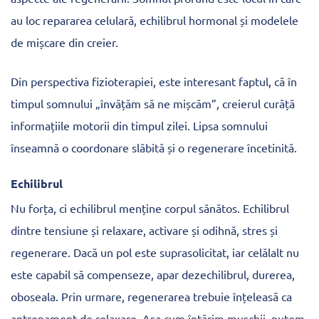
au loc repararea celulară, echilibrul hormonal și modelele
de mișcare din creier.
Din perspectiva fizioterapiei, este interesant faptul, că în
timpul somnului „învățăm să ne mișcăm”, creierul curăță
informațiile motorii din timpul zilei. Lipsa somnului
înseamnă o coordonare slăbită și o regenerare încetinită.
Echilibrul
Nu forța, ci echilibrul menține corpul sănătos. Echilibrul
dintre tensiune și relaxare, activare și odihnă, stres și
regenerare. Dacă un pol este suprasolicitat, iar celălalt nu
este capabil să compenseze, apar dezechilibrul, durerea,
oboseala. Prin urmare, regenerarea trebuie înțeleasă ca
antrenament de relaxare. Așa cum întărim mușchii, putem