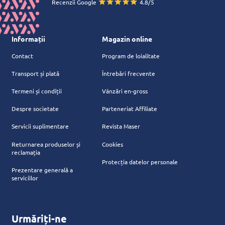
Recenzii Google
4.8/5
Informații
Magazin online
Contact
Program de loialitate
Transport și plată
Întrebări frecvente
Termeni și condiții
Vânzări en-gross
Despre societate
Parteneriat Affiliate
Servicii suplimentare
Revista Maser
Returnarea produselor și
Cookies
reclamația
Protecția datelor personale
Prezentare generală a
serviciilor
Urmăriți-ne