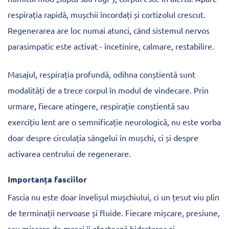
respirația rapidă, mușchii încordați și cortizolul crescut.
Regenerarea are loc numai atunci, când sistemul nervos
parasimpatic este activat - încetinire, calmare, restabilire.
Masajul, respirația profundă, odihna conștientă sunt
modalități de a trece corpul în modul de vindecare. Prin
urmare, fiecare atingere, respirație conștientă sau
exercițiu lent are o semnificație neurologică, nu este vorba
doar despre circulația sângelui în mușchi, ci și despre
activarea centrului de regenerare.
Importanța fasciilor
Fascia nu este doar învelișul mușchiului, ci un țesut viu plin
de terminații nervoase și fluide. Fiecare mișcare, presiune,
sau mișcare de masaj îi afectează hidratarea și