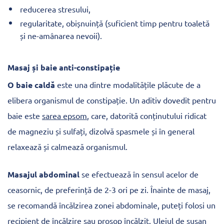
reducerea stresului,
regularitate, obișnuință (suficient timp pentru toaletă
și ne-amânarea nevoii).
Masaj și baie anti-constipație
O baie caldă
este una dintre modalitățile plăcute de a
elibera organismul de constipație. Un aditiv dovedit pentru
baie este
sarea epsom
, care, datorită conținutului ridicat
de magneziu și sulfați, dizolvă spasmele și în general
relaxează și calmează organismul.
Masajul abdominal
se efectuează în sensul acelor de
ceasornic, de preferință de 2-3 ori pe zi. Înainte de masaj,
se recomandă încălzirea zonei abdominale, puteți folosi un
recipient de încălzire
sau
prosop
încălzit.
Uleiul de susan