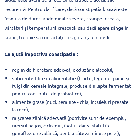
recurentă. Pentru clarificare, dacă constipația bruscă este
însoțită de dureri abdominale severe, crampe, greață,
vărsături și temperatură crescută, sau dacă apare sânge în
scaun, trebuie să contactați cu siguranță un medic.
Ce ajută împotriva constipației:
regim de hidratare adecvat, excluzând alcoolul,
suficiente fibre în alimentatie (fructe, legume, pâine și
fulgi din cereale integrale, produse din lapte fermentat
pentru conținutul de probiotice),
alimente grase (nuci, seminte - chia, in; uleiuri presate
la rece),
mișcarea zilnică adecvată (potrivite sunt de exemplu,
mersul pe jos, ciclismul, înotul, dar și statul în
genuflexiune adâncă, pentru câteva minute pe zi),