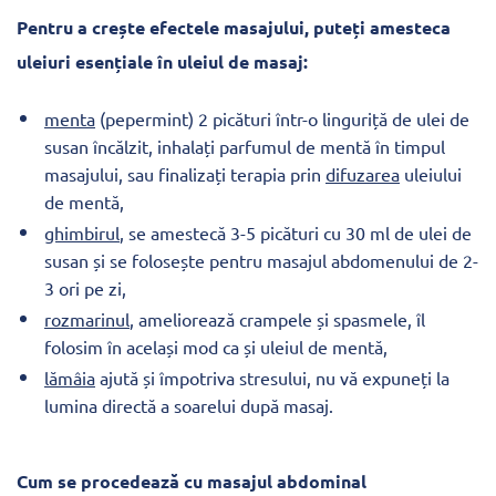
Pentru a crește efectele masajului, puteți amesteca
uleiuri esențiale în uleiul de masaj:
menta
(pepermint) 2 picături într-o linguriță de ulei de
susan încălzit, inhalați parfumul de mentă în timpul
masajului, sau finalizați terapia prin
difuzarea
uleiului
de mentă,
ghimbirul
, se amestecă 3-5 picături cu 30 ml de ulei de
susan și se folosește pentru masajul abdomenului de 2-
3 ori pe zi,
rozmarinul
, ameliorează crampele și spasmele, îl
folosim în același mod ca și uleiul de mentă,
lămâia
ajută și împotriva stresului, nu vă expuneți la
lumina directă a soarelui după masaj.
Cum se procedează cu masajul abdominal