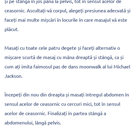
și pe stânga în jos până la pelvis, tot în sensul acelor de
ceasornic. Ascultați-vă corpul, alegeți presiunea adecvată și
faceți mai multe mișcări în locurile în care masajul vă este
plăcut.
Masați cu toate cele patru degete și faceți alternativ o
mișcare scurtă de masaj cu mâna dreaptă și stângă, ca și
cum ați imita faimosul pas de dans moonwalk al lui Michael
Jackson.
Începeți din nou din dreapta și masați întregul abdomen în
sensul acelor de ceasornic cu cercuri mici, tot în sensul
acelor de ceasornic. Finalizați în partea stângă a
abdomenului, lângă pelvis.