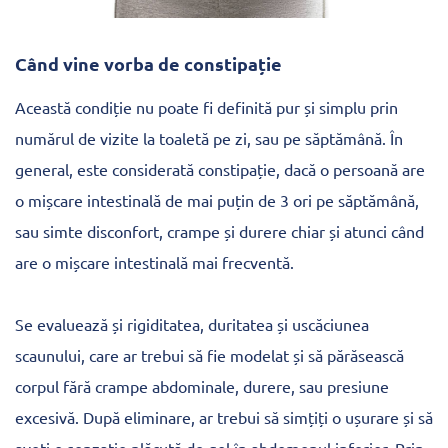
Când vine vorba de constipație
Această condiție nu poate fi definită pur și simplu prin
numărul de vizite la toaletă pe zi, sau pe săptămână. În
general, este considerată constipație, dacă o persoană are
o mișcare intestinală de mai puțin de 3 ori pe săptămână,
sau simte disconfort, crampe și durere chiar și atunci când
are o mișcare intestinală mai frecventă.
Se evaluează și rigiditatea, duritatea și uscăciunea
scaunului, care ar trebui să fie modelat și să părăsească
corpul fără crampe abdominale, durere, sau presiune
excesivă. După eliminare, ar trebui să simțiți o ușurare și să
aveți o senzație plăcută de gol în abdomenul inferior. Prin