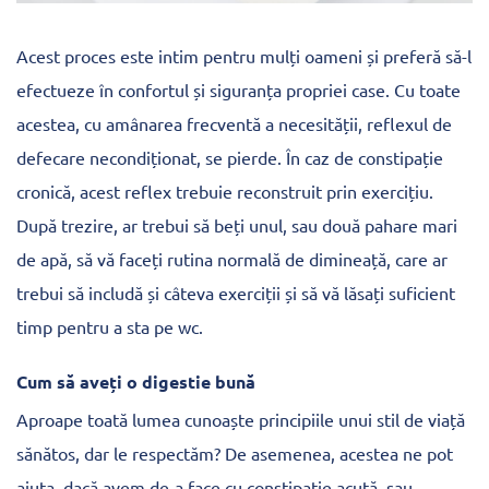
Acest proces este intim pentru mulți oameni și preferă să-l
efectueze în confortul și siguranța propriei case. Cu toate
acestea, cu amânarea frecventă a necesității, reflexul de
defecare necondiționat, se pierde. În caz de constipație
cronică, acest reflex trebuie reconstruit prin exercițiu.
După trezire, ar trebui să beți unul, sau două pahare mari
de apă, să vă faceți rutina normală de dimineață, care ar
trebui să includă și câteva exerciții și să vă lăsați suficient
timp pentru a sta pe wc.
Cum să aveți o digestie bună
Aproape toată lumea cunoaște principiile unui stil de viață
sănătos, dar le respectăm? De asemenea, acestea ne pot
ajuta, dacă avem de-a face cu constipație acută, sau