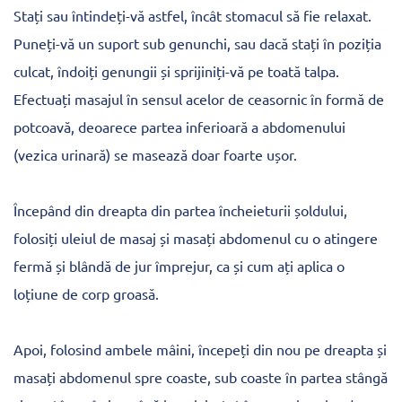
Stați sau întindeți-vă astfel, încât stomacul să fie relaxat.
Puneți-vă un suport sub genunchi, sau dacă stați în poziția
culcat, îndoiți genungii și sprijiniți-vă pe toată talpa.
Efectuați masajul în sensul acelor de ceasornic în formă de
potcoavă, deoarece partea inferioară a abdomenului
(vezica urinară) se masează doar foarte ușor.
Începând din dreapta din partea încheieturii șoldului,
folosiți uleiul de masaj și masați abdomenul cu o atingere
fermă și blândă de jur împrejur, ca și cum ați aplica o
loțiune de corp groasă.
Apoi, folosind ambele mâini, începeți din nou pe dreapta și
masați abdomenul spre coaste, sub coaste în partea stângă