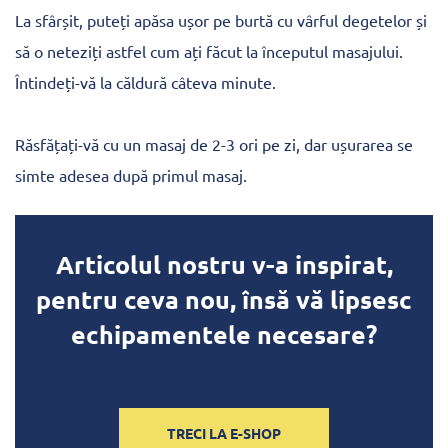
La sfârșit, puteți apăsa ușor pe burtă cu vârful degetelor și
să o neteziți astfel cum ați făcut la începutul masajului.
Întindeți-vă la căldură câteva minute.
Răsfățați-vă cu un masaj de 2-3 ori pe zi, dar ușurarea se
simte adesea după primul masaj.
Articolul nostru v-a inspirat,
pentru ceva nou, însă vă lipsesc
echipamentele necesare?
[blue_block_text]
TRECI LA E-SHOP