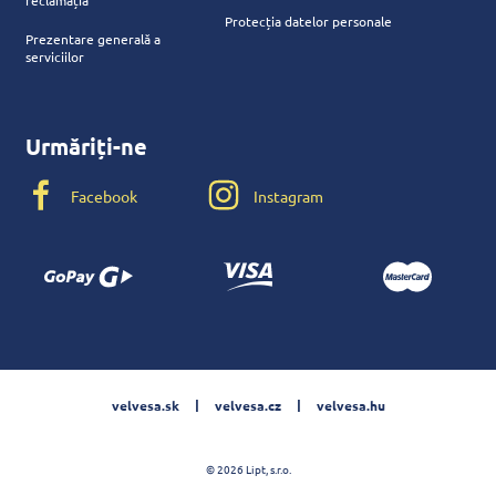
Protecția datelor personale
Prezentare generală a
serviciilor
Urmăriți-ne
Facebook
Instagram
velvesa.sk
velvesa.cz
velvesa.hu
© 2026 Lipt, s.r.o.