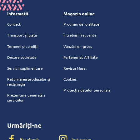
Informații
Magazin online
Contact
Program de loialitate
Transport și plată
Întrebări frecvente
Termeni și condiții
Vânzări en-gross
Despre societate
Parteneriat Affiliate
Servicii suplimentare
Revista Maser
Returnarea produselor și
Cookies
reclamația
Protecția datelor personale
Prezentare generală a
serviciilor
Urmăriți-ne
Facebook
Instagram