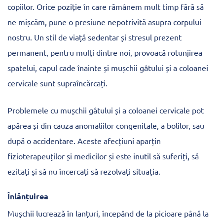
copiilor. Orice poziție în care rămânem mult timp fără să
ne mișcăm, pune o presiune nepotrivită asupra corpului
nostru. Un stil de viață sedentar și stresul prezent
permanent, pentru mulți dintre noi, provoacă rotunjirea
spatelui, capul cade înainte și mușchii gâtului și a coloanei
cervicale sunt supraîncărcați.
Problemele cu mușchii gâtului și a coloanei cervicale pot
apărea și din cauza anomaliilor congenitale, a bolilor, sau
după o accidentare. Aceste afecțiuni aparțin
fizioterapeuților și medicilor și este inutil să suferiți, să
ezitați și să nu încercați să rezolvați situația.
Înlănțuirea
Mușchii lucrează în lanțuri, începând de la picioare până la