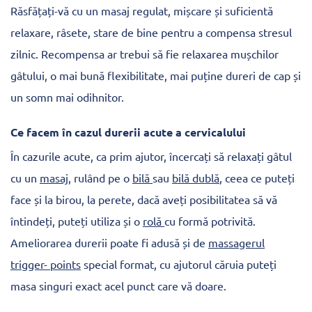
Răsfățați-vă cu un masaj regulat, mișcare și suficientă
relaxare, râsete, stare de bine pentru a compensa stresul
zilnic. Recompensa ar trebui să fie relaxarea mușchilor
gâtului, o mai bună flexibilitate, mai puține dureri de cap și
un somn mai odihnitor.
Ce facem în cazul durerii acute a cervicalului
În cazurile acute, ca prim ajutor, încercați să relaxați gâtul
cu un
masaj
, rulând pe o
bilă
sau
bilă dublă
, ceea ce puteți
face și la birou, la perete, dacă aveți posibilitatea să vă
întindeți, puteți utiliza și o
rolă
cu formă potrivită.
Ameliorarea durerii poate fi adusă și de
massagerul
trigger- points
special format, cu ajutorul căruia puteți
masa singuri exact acel punct care vă doare.