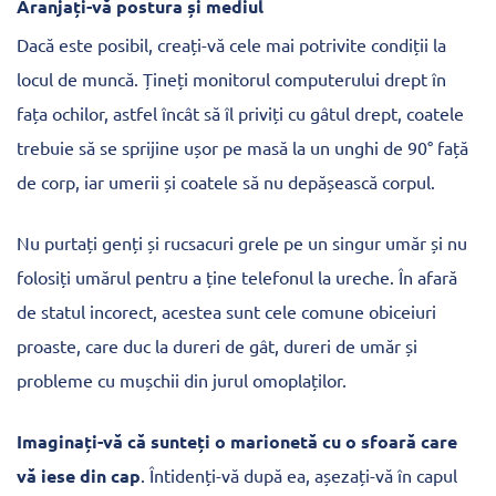
Aranjați-vă postura și mediul
Dacă este posibil, creați-vă cele mai potrivite condiții la
locul de muncă. Țineți monitorul computerului drept în
fața ochilor, astfel încât să îl priviți cu gâtul drept, coatele
trebuie să se sprijine ușor pe masă la un unghi de 90° față
de corp, iar umerii și coatele să nu depășească corpul.
Nu purtați genți și rucsacuri grele pe un singur umăr și nu
folosiți umărul pentru a ține telefonul la ureche. În afară
de statul incorect, acestea sunt cele comune obiceiuri
proaste, care duc la dureri de gât, dureri de umăr și
probleme cu mușchii din jurul omoplaților.
Imaginați-vă că sunteți o marionetă cu o sfoară care
vă iese din cap
. Întidenți-vă după ea, așezați-vă în capul