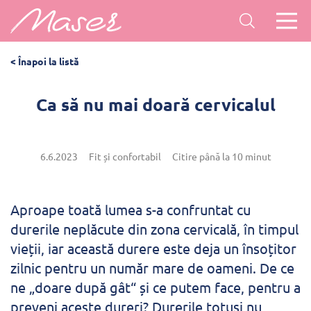
< Înapoi la listă
Ca să nu mai doară cervicalul
6.6.2023
Fit și confortabil
Citire până la 10 minut
Aproape toată lumea s-a confruntat cu
durerile neplăcute din zona cervicală, în timpul
vieții, iar această durere este deja un însoțitor
zilnic pentru un număr mare de oameni. De ce
ne „doare după gât“ și ce putem face, pentru a
preveni aceste dureri? Durerile totuși nu