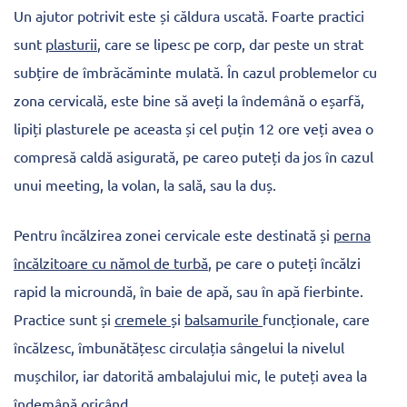
Un ajutor potrivit este și căldura uscată. Foarte practici
sunt
plasturii
, care se lipesc pe corp, dar peste un strat
subțire de îmbrăcăminte mulată. În cazul problemelor cu
zona cervicală, este bine să aveți la îndemână o eșarfă,
lipiți plasturele pe aceasta și cel puțin 12 ore veți avea o
compresă caldă asigurată, pe careo puteți da jos în cazul
unui meeting, la volan, la sală, sau la duș.
Pentru încălzirea zonei cervicale este destinată și
perna
încălzitoare cu nămol de turbă
, pe care o puteți încălzi
rapid la microundă, în baie de apă, sau în apă fierbinte.
Practice sunt și
cremele
și
balsamurile
funcționale, care
încălzesc, îmbunătățesc circulația sângelui la nivelul
mușchilor, iar datorită ambalajului mic, le puteți avea la
îndemână oricând.