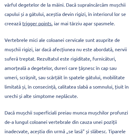
vârful degetelor de la mâini. Dacă supraîncărcăm mușchii
capului și a gâtului, aceștia devin rigizi, în interiorul lor se
creează
trigger points
, iar mai târziu apar spasmele.
Vertebrele mici ale coloanei cervicale sunt asuprite de
mușchii rigizi, iar dacă afecțiunea nu este abordată, nervii
suferă treptat. Rezultatul este rigiditate, furnicături,
amorțeală a degetelor, dureri care țâșnesc în cap sau
umeri, scrâșnit, sau scârțâit în spatele gâtului, mobilitate
limitată și, în consecință, calitatea slabă a somnului, țiuit în
urechi și alte simptome neplăcute.
Dacă mușchii superficiali preiau munca mușchilor profunzi
de-a lungul coloanei vertebrale din cauza unei poziții
inadecvate, aceștia din urmă „se lasă” și slăbesc. Tiparele