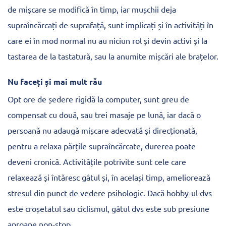
de mișcare se modifică în timp, iar mușchii deja
supraîncărcați de suprafață, sunt implicați și în activități în
care ei în mod normal nu au niciun rol și devin activi și la
tastarea de la tastatură, sau la anumite mișcări ale brațelor.
Nu faceți și mai mult rău
Opt ore de ședere rigidă la computer, sunt greu de
compensat cu două, sau trei masaje pe lună, iar dacă o
persoană nu adaugă mișcare adecvată și direcționată,
pentru a relaxa părțile supraîncărcate, durerea poate
deveni cronică. Activitățile potrivite sunt cele care
relaxează și întăresc gâtul și, în același timp, ameliorează
stresul din punct de vedere psihologic. Dacă hobby-ul dvs
este croșetatul sau ciclismul, gâtul dvs este sub presiune
aproape non-stop.