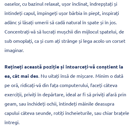
oaselor, cu bazinul relaxat, ușor înclinat, îndrepștați și
întindeți capul, împingeți ușor bărbia în piept, inspirați
adânc și lăsați umerii să cadă natural în spate și în jos.
Concentrați-vă să lucrați mușchii din mijlocul spatelui, de
sub omoplați, ca și cum ați strânge și lega acolo un corset
imaginar.
Rețineți această poziție și întoarceți-vă conștient la
ea, cât mai des
. Nu uitați însă de mișcare. Minim o dată
pe oră, ridicați-vă din fața computerului, faceți câteva
exerciții, priviți în depărtare, ideal ar fi să priviți afară prin
geam, sau închideți ochii, întindeți mâinile deasupra
capului câteva seunde, rotiți încheieturile, sau chiar brațele
întregi.