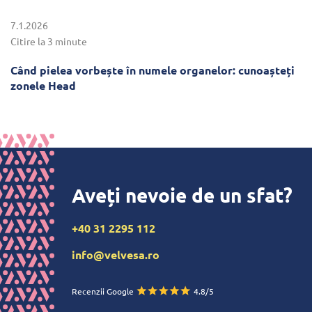
7.1.2026
Citire la 3 minute
Când pielea vorbește în numele organelor: cunoașteți
zonele Head
Aveți nevoie de un sfat?
+40 31 2295 112
info@velvesa.ro
Recenzii Google
4.8/5