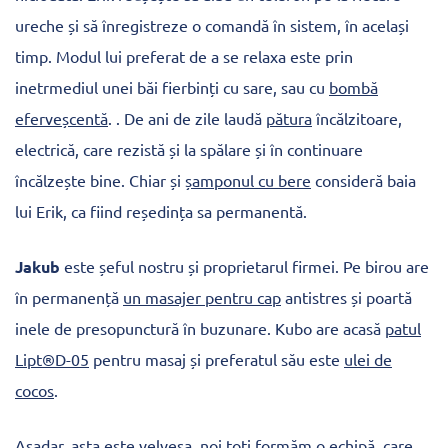
ureche și să înregistreze o comandă în sistem, în același
timp. Modul lui preferat de a se relaxa este prin
inetrmediul unei băi fierbinți cu sare, sau cu
bombă
eferveșcentă
. . De ani de zile laudă
pătura
încălzitoare,
electrică, care rezistă și la spălare și în continuare
încălzește bine. Chiar și
șamponul cu bere
consideră baia
lui Erik, ca fiind reședința sa permanentă.
Jakub
este șeful nostru și proprietarul firmei. Pe birou are
în permanență
un masajer pentru cap
antistres și poartă
inele de presopunctură în buzunare. Kubo are acasă
patul
Lipt®D-05
pentru masaj și preferatul său este
ulei de
cocos
.
Așadar, asta este velvesa, noi toți formăm o echipă, care