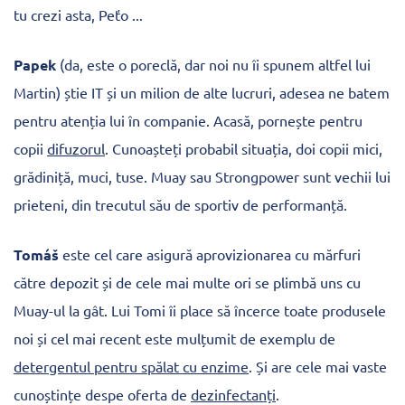
tu crezi asta, Peťo ...
Papek
(da, este o poreclă, dar noi nu îi spunem altfel lui
Martin) știe IT și un milion de alte lucruri, adesea ne batem
pentru atenția lui în companie. Acasă, pornește pentru
copii
difuzorul
. Cunoașteți probabil situația, doi copii mici,
grădiniță, muci, tuse. Muay sau Strongpower sunt vechii lui
prieteni, din trecutul său de sportiv de performanță.
Tomáš
este cel care asigură aprovizionarea cu mărfuri
către depozit și de cele mai multe ori se plimbă uns cu
Muay-ul la gât. Lui Tomi îi place să încerce toate produsele
noi și cel mai recent este mulțumit de exemplu de
detergentul pentru spălat cu enzime
. Și are cele mai vaste
cunoștințe despe oferta de
dezinfectanți
.