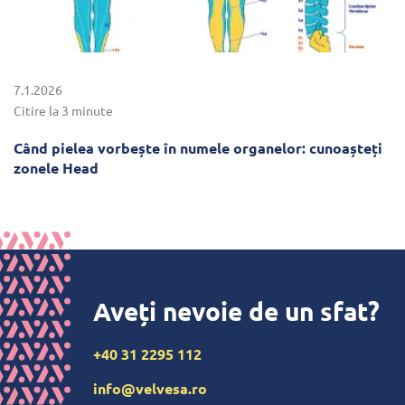
7.1.2026
Citire la 3 minute
Când pielea vorbește în numele organelor: cunoașteți
zonele Head
Aveți nevoie de un sfat?
+40 31 2295 112
info@velvesa.ro