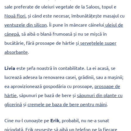
sale preferate de uleiuri vegetale de la Saloos, topul e
Nouă flori
, și când este necesar, îmbunătățește masajul cu
ventuzele din silicon
. Îi pune în mâncare câinelui
uleiul de
cânepă
, să aibă o blană frumoasă și nu se mișcă în
bucătărie, fără prosoape de hârtie și
șervețelele super
absorbante
.
Lívia
este șefa noastră în contabilitate. La ei acasă, se
lucrează adesea la renovarea casei, grădinii, sau a mașinii;
ea aprovizionează gospodăria cu prosoape,
prosoape de
hârtie
, săpunuri pe bază de bere și
săpunuri din plante cu
glicerină
și
cremele pe baza de bere pentru mâini
.
Cine nu-l cunoaște pe
Erik
, probabil, nu ne-a sunat
niciodată. Erik reușește să aibă un telefon pe la fiecare