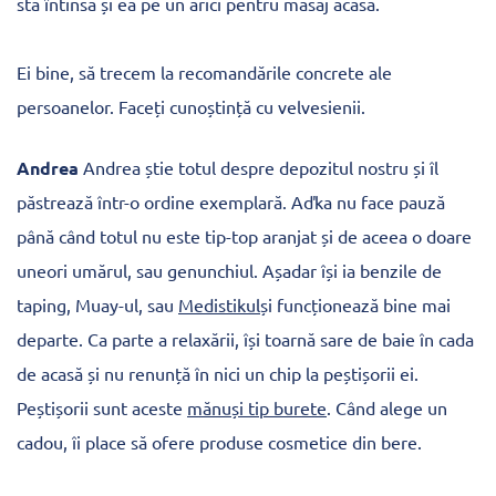
stă întinsă și ea pe un arici pentru masaj acasă.
Ei bine, să trecem la recomandările concrete ale
persoanelor. Faceți cunoștință cu velvesienii.
Andrea
Andrea știe totul despre depozitul nostru și îl
păstrează într-o ordine exemplară. Aďka nu face pauză
până când totul nu este tip-top aranjat și de aceea o doare
uneori umărul, sau genunchiul. Așadar își ia benzile de
taping, Muay-ul, sau
Medistikul
și funcționează bine mai
departe. Ca parte a relaxării, își toarnă sare de baie în cada
de acasă și nu renunță în nici un chip la peștișorii ei.
Peștișorii sunt aceste
mănuși tip burete
. Când alege un
cadou, îi place să ofere produse cosmetice din bere.