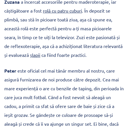
Zuzana
a încercat accesoriile pentru maderoterapie, iar
câștigătoare a fost
rolă cu patru cuburi
. În depozit se
plimbă, sau stă în picioare toată ziua, așa că spune ea,
această rolă este perfectă pentru a-ți masa picioarele
seara, în timp ce te uiți la televizor. Zuzi este pasionată și
de reflexoterapie, așa că a achiziționat literatura relevantă
și evaluează
șlapii
ca fiind foarte practici.
Peter
este oficial cel mai tânăr membru al nostru, care
asigură furnizarea de noi produse către depozit. Cea mai
mare experiență o are cu benzile de taping, din perioada în
care juca mult fotbal. Când a fost nevoit să aleagă un
cadou, a primit ca sfat să ofere sare de baie și zice că a
ieșit grozav. Se gândește ce culoare de prosoape să-și
aleagă și crede că îi va ajunge un singur set. Ei bine, dacă