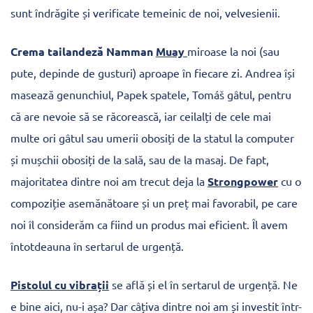
sunt îndrăgite și verificate temeinic de noi, velvesienii.
Crema tailandeză Namman
Muay
miroase la noi (sau
pute, depinde de gusturi) aproape în fiecare zi. Andrea își
masează genunchiul, Papek spatele, Tomáš gâtul, pentru
că are nevoie să se răcorească, iar ceilalți de cele mai
multe ori gâtul sau umerii obosiți de la statul la computer
și mușchii obosiți de la sală, sau de la masaj. De fapt,
majoritatea dintre noi am trecut deja la
Strongpower
cu o
compoziție asemănătoare și un preț mai favorabil, pe care
noi îl considerăm ca fiind un produs mai eficient. Îl avem
întotdeauna în sertarul de urgență.
Pistolul cu vibrații
se află și el în sertarul de urgență. Ne
e bine aici, nu-i așa? Dar câțiva dintre noi am și investit într-