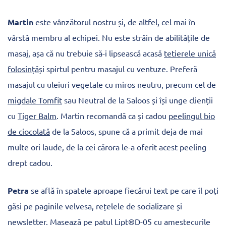
Martin
este vânzătorul nostru și, de altfel, cel mai în
vârstă membru al echipei. Nu este străin de abilitățile de
masaj, așa că nu trebuie să-i lipsească acasă
tetierele unică
folosință
și spirtul pentru masajul cu ventuze. Preferă
masajul cu uleiuri vegetale cu miros neutru, precum cel de
migdale Tomfit
sau Neutral de la Saloos și își unge clienții
cu
Tiger Balm
. Martin recomandă ca și cadou
peelingul bio
de ciocolată
de la Saloos, spune că a primit deja de mai
multe ori laude, de la cei cărora le-a oferit acest peeling
drept cadou.
Petra
se află în spatele aproape fiecărui text pe care îl poți
găsi pe paginile velvesa, rețelele de socializare și
newsletter. Masează pe patul Lipt®D-05 cu amestecurile