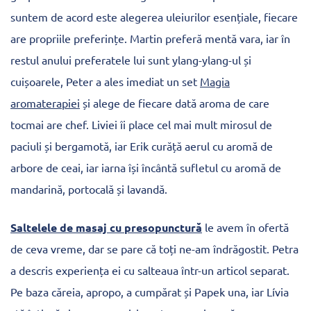
suntem de acord este alegerea uleiurilor esențiale, fiecare
are propriile preferințe. Martin preferă mentă vara, iar în
restul anului preferatele lui sunt ylang-ylang-ul și
cuișoarele, Peter a ales imediat un set
Magia
aromaterapiei
și alege de fiecare dată aroma de care
tocmai are chef. Liviei îi place cel mai mult mirosul de
paciuli și bergamotă, iar Erik curăță aerul cu aromă de
arbore de ceai, iar iarna își încântă sufletul cu aromă de
mandarină, portocală și lavandă.
Saltelele de masaj cu presopunctură
le avem în ofertă
de ceva vreme, dar se pare că toți ne-am îndrăgostit. Petra
a descris experiența ei cu salteaua într-un articol separat.
Pe baza căreia, apropo, a cumpărat și Papek una, iar Lívia