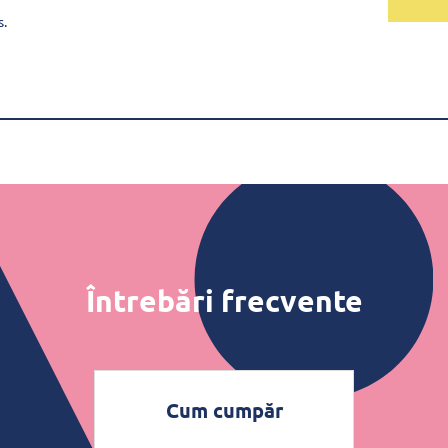
s.
Întrebări frecvente
Cum cumpăr