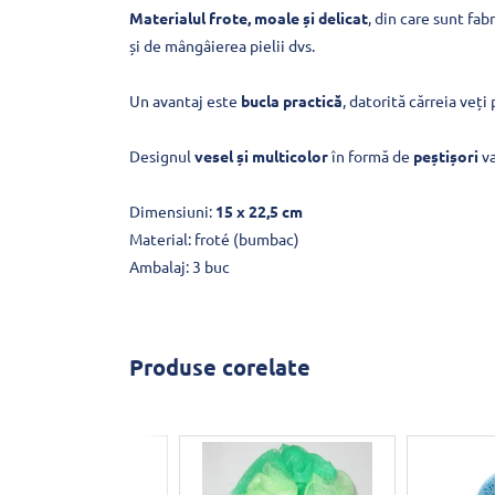
Materialul frote, moale și delicat
, din care sunt fab
și de mângâierea pielii dvs.
Un avantaj este
bucla practică
, datorită cărreia veț
Designul
vesel și multicolor
în formă de
peștișori
va
Dimensiuni:
15 x 22,5 cm
Material: froté (bumbac)
Ambalaj: 3 buc
Produse corelate