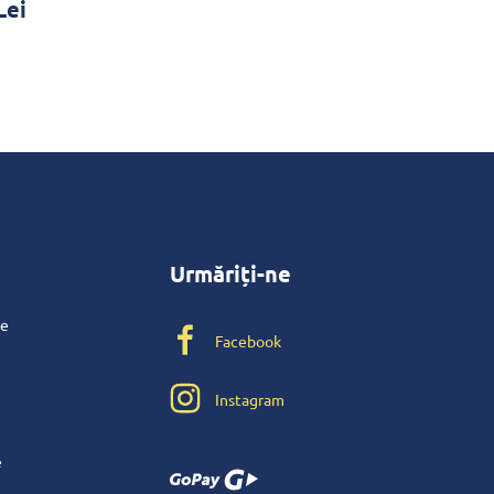
Lei
Urmăriți-ne
te
Facebook
Instagram
e