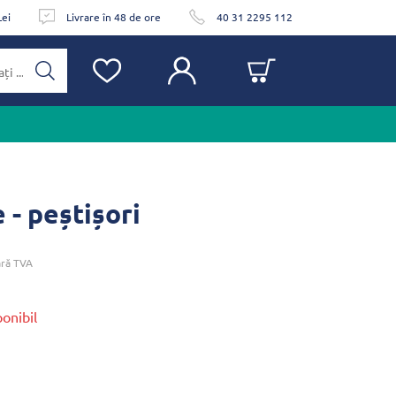
Lei
Livrare în 48 de ore
40 31 2295 112
 - peștișori
ră TVA
ponibil