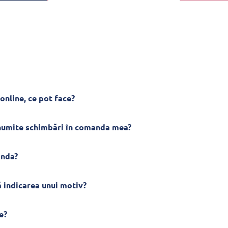
online, ce pot face?
anumite schimbări în comanda mea?
anda?
 indicarea unui motiv?
e?