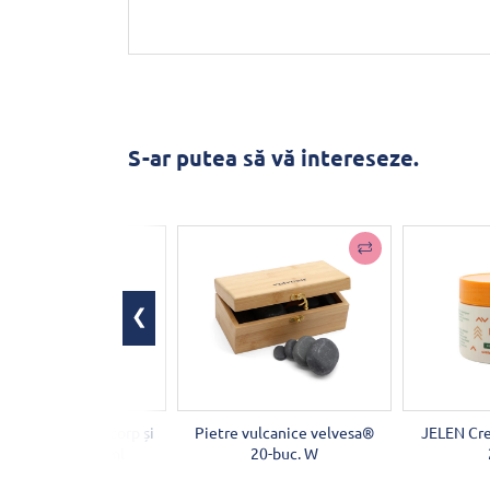
S-ar putea să vă intereseze.
de masaj pentru corp și
Pietre vulcanice velvesa®
JELEN Cre
ten Lavandă 250ml
20-buc. W