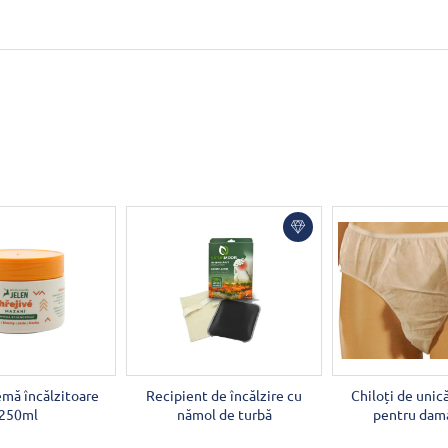
mă încălzitoare
Recipient de încălzire cu
Chiloți de unic
250ml
nămol de turbă
pentru dam