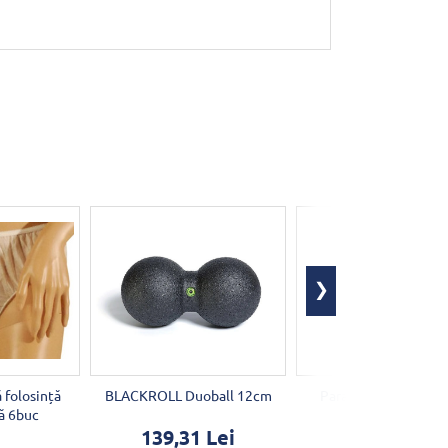
ă folosință
BLACKROLL Duoball 12cm
Parafină cu plante 
ă 6buc
139,31 Lei
19,12 Lei