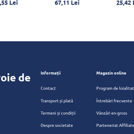
,55 Lei
67,11 Lei
25,42 
Informații
Magazin online
oie de
Contact
Program de loialita
Transport și plată
Întrebări frecvente
Termeni și condiții
Vânzări en-gross
Despre societate
Parteneriat Affiliat