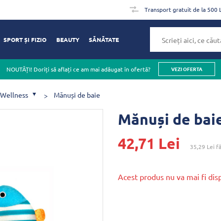
Transport gratuit de la 500 
SPORT ȘI FIZIO
BEAUTY
SĂNĂTATE
NOUTĂȚI! Doriți să aflați ce am mai adăugat în ofertă?
VEZI OFERTA
 Wellness
Mănuși de baie
Mănuși de baie
42,71 Lei
35,29 Lei
fă
Acest produs nu va mai fi dis