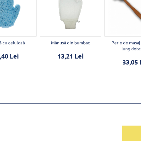
 cu celuloză
Mănușă din bumbac
Perie de masaj
lung deta
,40 Lei
13,21 Lei
33,05 