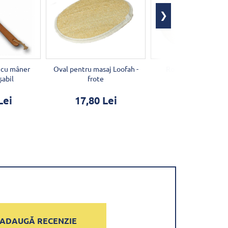
 cu mâner
Oval pentru masaj Loofah -
Role masaj față - 2
șabil
frote
8,34 Lei
Lei
17,80 Lei
ADAUGĂ RECENZIE