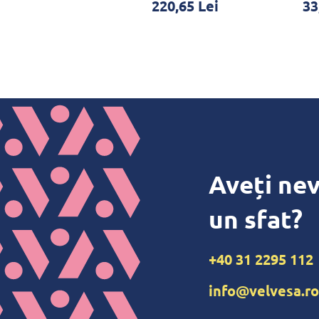
75,24 Lei
220,65 Lei
33
Aveți nev
un sfat?
+40 31 2295 112
info@velvesa.ro