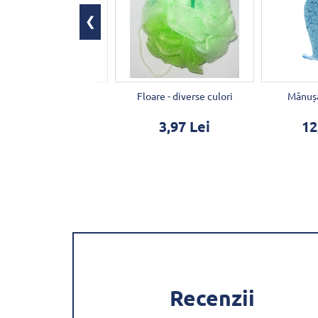
Loofah 4´
Floare - diverse culori
Mănușă
10,78 Lei
3,97 Lei
12
Recenzii