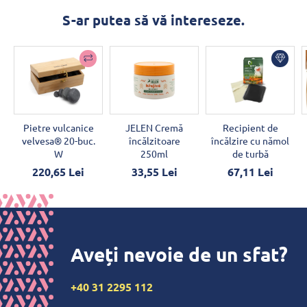
S-ar putea să vă intereseze.
Pietre vulcanice
JELEN Cremă
Recipient de
velvesa® 20-buc.
încălzitoare
încălzire cu nămol
W
250ml
de turbă
220,65 Lei
33,55 Lei
67,11 Lei
Aveți nevoie de un sfat?
+40 31 2295 112