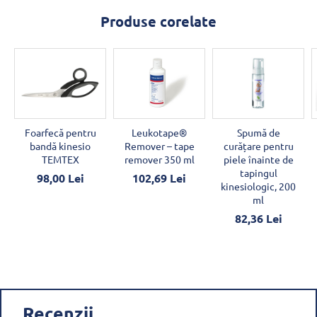
Produse corelate
Foarfecă pentru
Leukotape®
Spumă de
bandă kinesio
Remover – tape
curățare pentru
TEMTEX
remover 350 ml
piele înainte de
tapingul
98,00 Lei
102,69 Lei
kinesiologic, 200
ml
82,36 Lei
Recenzii