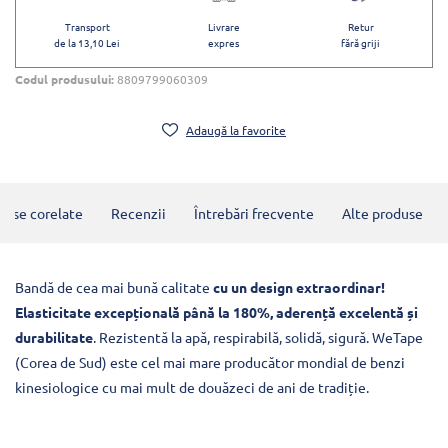
Transport
Livrare
Retur
de la 13,10 Lei
expres
fără griji
Codul produsului:
8809799060309
Adaugă la favorite
duse corelate
Recenzii
Întrebări frecvente
Alte produse
Bandă de cea mai bună calitate
cu un design extraordinar!
Elasticitate excepțională până la 180%, aderență excelentă și
durabilitate
. Rezistentă la apă, respirabilă, solidă, sigură. WeTape
(Corea de Sud) este cel mai mare producător mondial de benzi
kinesiologice cu mai mult de douăzeci de ani de tradiție.