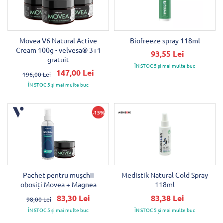
Movea V6 Natural Active
Biofreeze spray 118ml
Cream 100g - velvesa® 3+1
93,55 Lei
gratuit
ÎN STOC 5 și mai multe buc
147,00 Lei
196,00 Lei
ÎN STOC 5 și mai multe buc
-15%
Pachet pentru mușchii
Medistik Natural Cold Spray
obosiți Movea + Magnea
118ml
83,30 Lei
83,38 Lei
98,00 Lei
ÎN STOC 5 și mai multe buc
ÎN STOC 5 și mai multe buc