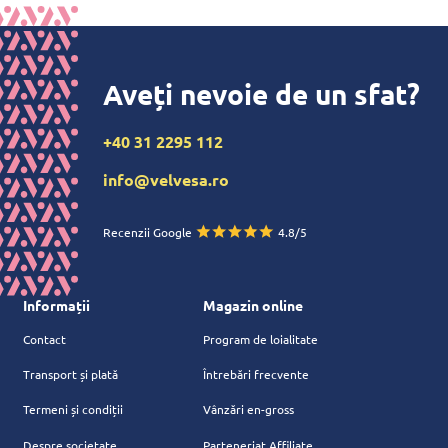
Aveți nevoie de un sfat?
+40 31 2295 112
info@velvesa.ro
Recenzii Google
4.8/5
Informații
Magazin online
Contact
Program de loialitate
Transport și plată
Întrebări frecvente
Termeni și condiții
Vânzări en-gross
Despre societate
Parteneriat Affiliate