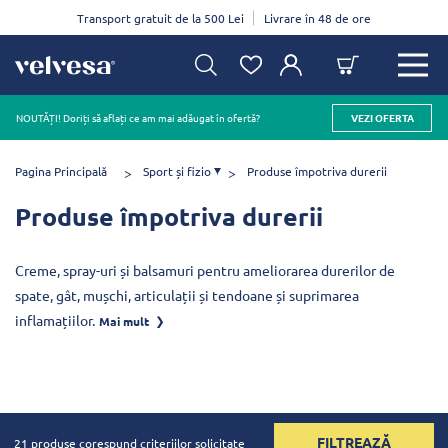
Transport gratuit de la 500 Lei
Livrare în 48 de ore
NOUTĂȚI! Doriți să aflați ce am mai adăugat în ofertă?
VEZI OFERTA
Pagina Principală
Sport și fizio
Produse împotriva durerii
Produse împotriva durerii
Creme, spray-uri și balsamuri pentru ameliorarea durerilor de
spate, gât, mușchi, articulații și tendoane și suprimarea
inflamațiilor.
Mai mult
FILTREAZĂ
21 produse corespund criteriilor solicitate