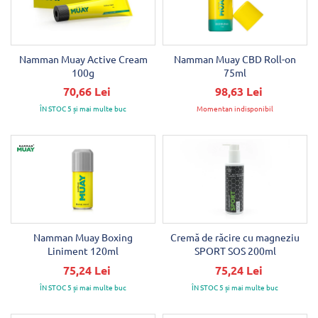
Namman Muay Active Cream
Namman Muay CBD Roll-on
100g
75ml
70,66 Lei
98,63 Lei
ÎN STOC 5 și mai multe buc
Momentan indisponibil
Namman Muay Boxing
Cremă de răcire cu magneziu
Liniment 120ml
SPORT SOS 200ml
75,24 Lei
75,24 Lei
ÎN STOC 5 și mai multe buc
ÎN STOC 5 și mai multe buc