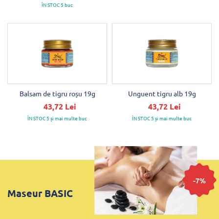
ÎN STOC 5 buc
Balsam de tigru roșu 19g
Unguent tigru alb 19g
43,72 Lei
43,72 Lei
ÎN STOC 5 și mai multe buc
ÎN STOC 5 și mai multe buc
-7%
Maseur BASIC