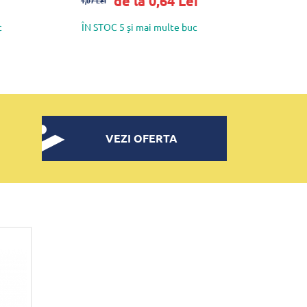
de la 0,64 Lei
1,07 Lei
c
ÎN STOC 5 și mai multe buc
VEZI OFERTA