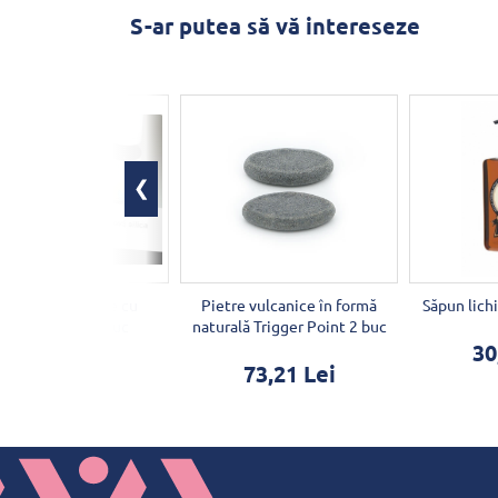
S-ar putea să vă intereseze
mânări corporale cu
Pietre vulcanice în formă
Săpun lich
rbore de ceai 5buc
naturală Trigger Point 2 buc
30
32,03 Lei
73,21 Lei