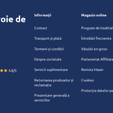
Informații
Magazin online
oie de
Contact
Program de loialita
Transport și plată
Întrebări frecvente
Termeni și condiții
Vânzări en-gross
Despre societate
Parteneriat Affiliat
Servicii suplimentare
Revista Maser
4.8/5
Returnarea produselor și
Cookies
reclamația
Protecția datelor p
Prezentare generală a
serviciilor