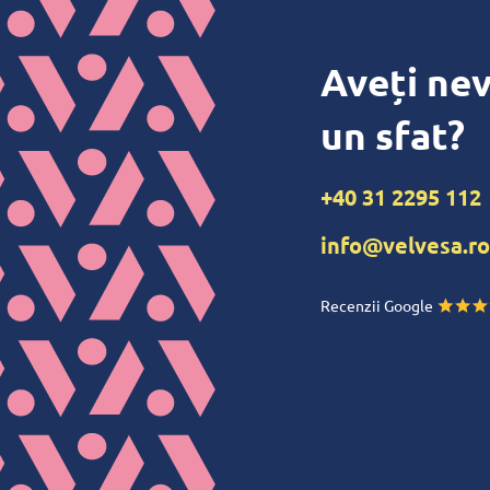
Aveți nev
un sfat?
+40 31 2295 112
info@velvesa.ro
Recenzii Google