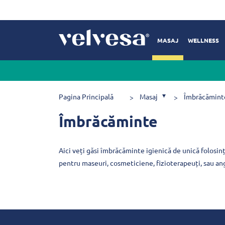
MASAJ
WELLNESS
Pagina Principală
Masaj
Îmbrăcămint
Îmbrăcăminte
Aici veți găsi îmbrăcăminte igienică de unică folosin
pentru maseuri, cosmeticiene, fizioterapeuți, sau ang