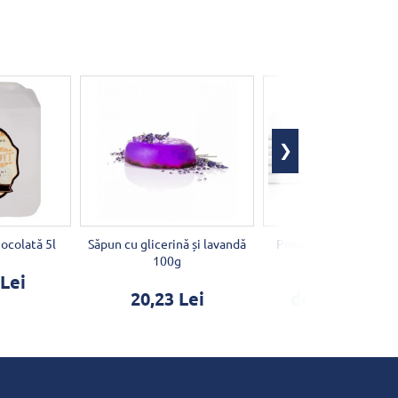
iocolată 5l
Săpun cu glicerină și lavandă
Prosop mare model w
100g
70x140cm
 Lei
20,23 Lei
de la 32,54 L