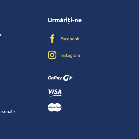
Urmăriți-ne
te
Facebook
Instagram
e
ersonale