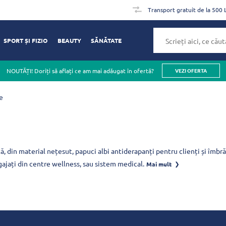
Transport gratuit de la 500 
SPORT ȘI FIZIO
BEAUTY
SĂNĂTATE
NOUTĂȚI! Doriți să aflați ce am mai adăugat în ofertă?
VEZI OFERTA
e
ță, din material nețesut, papuci albi antiderapanți pentru clienți și îm
ajați din centre wellness, sau sistem medical.
Mai mult