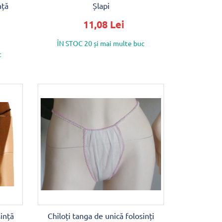
nță
Șlapi
11,08 Lei
ÎN STOC 20 și mai multe buc
c
sință
Chiloți tanga de unică folosinți