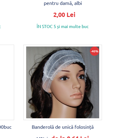
pentru damă, albi
2,00 Lei
c
ÎN STOC 5 și mai multe buc
-40%
00buc
Banderolă de unică folosință