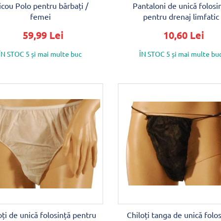
icou Polo pentru bărbați /
Pantaloni de unică folosi
femei
pentru drenaj limfatic
59,99 Lei
10,60 Lei
ÎN STOC 5 și mai multe buc
ÎN STOC 5 și mai multe bu
oți de unică folosință pentru
Chiloți tanga de unică folo