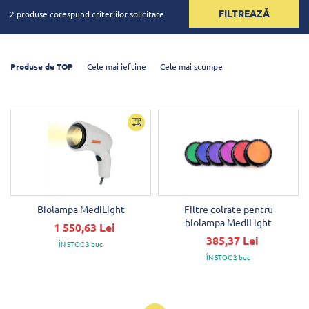
FILTREAZĂ
2 produse corespund criteriilor solicitate
Produse de TOP
Cele mai ieftine
Cele mai scumpe
Biolampa MediLight
Filtre colrate pentru
biolampa MediLight
1 550,63 Lei
385,37 Lei
ÎN STOC 3 buc
ÎN STOC 2 buc