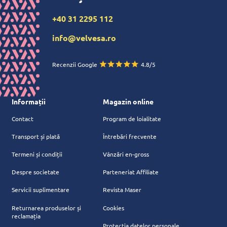
+40 31 2295 112
info@velvesa.ro
Recenzii Google
4.8/5
Informații
Magazin online
Contact
Program de loialitate
Transport și plată
Întrebări frecvente
Termeni și condiții
Vânzări en-gross
Despre societate
Parteneriat Affiliate
Servicii suplimentare
Revista Maser
Returnarea produselor și
Cookies
reclamația
Protecția datelor personale