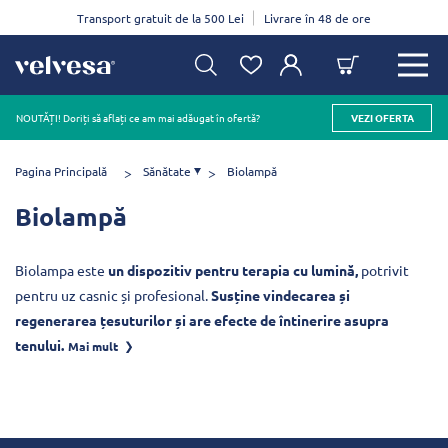
Transport gratuit de la 500 Lei
Livrare în 48 de ore
NOUTĂȚI! Doriți să aflați ce am mai adăugat în ofertă?
VEZI OFERTA
Pagina Principală
Sănătate
Biolampă
Biolampă
Biolampa este
un dispozitiv pentru terapia cu lumină,
potrivit
pentru uz casnic și profesional.
Susține vindecarea și
regenerarea țesuturilor și are efecte de întinerire asupra
tenului.
Mai mult