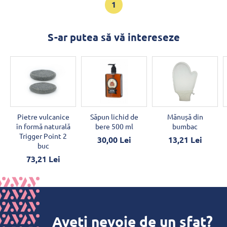
1
S-ar putea să vă intereseze
Pietre vulcanice
Săpun lichid de
Mănușă din
în formă naturală
bere 500 ml
bumbac
Trigger Point 2
30,00 Lei
13,21 Lei
buc
73,21 Lei
Aveți nevoie de un sfat?