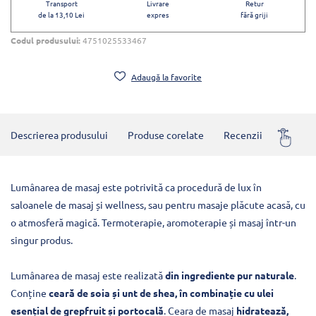
Transport
Livrare
Retur
de la 13,10 Lei
expres
fără griji
Codul produsului:
4751025533467
Adaugă la favorite
Descrierea produsului
Produse corelate
Recenzii
Întrebă
Lumânarea de masaj este potrivită ca procedură de lux în
saloanele de masaj și wellness, sau pentru masaje plăcute acasă, cu
o atmosferă magică. Termoterapie, aromoterapie și masaj într-un
singur produs.
Lumânarea de masaj este realizată
din ingrediente pur naturale
.
Conține
ceară de soia și unt de shea, în combinație cu ulei
esențial de grepfruit și portocală
. Ceara de masaj
hidratează,