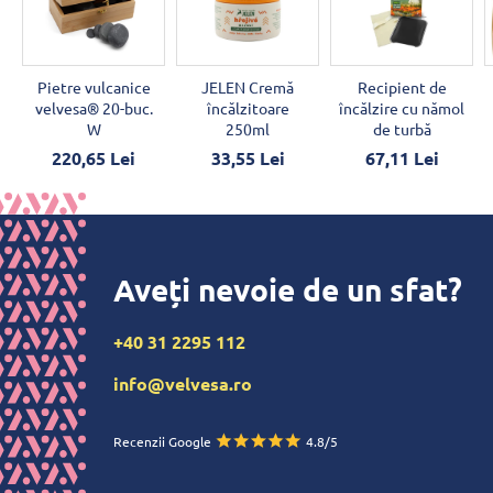
Pietre vulcanice
JELEN Cremă
Recipient de
velvesa® 20-buc.
încălzitoare
încălzire cu nămol
W
250ml
de turbă
220,65 Lei
33,55 Lei
67,11 Lei
Aveți nevoie de un sfat?
+40 31 2295 112
info@velvesa.ro
Recenzii Google
4.8/5