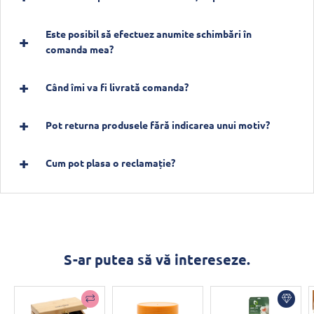
Este posibil să efectuez anumite schimbări în
comanda mea?
Când îmi va fi livrată comanda?
Pot returna produsele fără indicarea unui motiv?
Cum pot plasa o reclamație?
S-ar putea să vă intereseze.