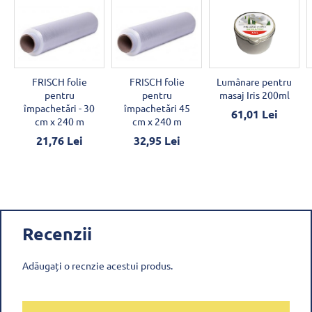
FRISCH folie
FRISCH folie
Lumânare pentru
pentru
pentru
masaj Iris 200ml
împachetări - 30
împachetări 45
61,01 Lei
cm x 240 m
cm x 240 m
21,76 Lei
32,95 Lei
Recenzii
Adăugați o recnzie acestui produs.