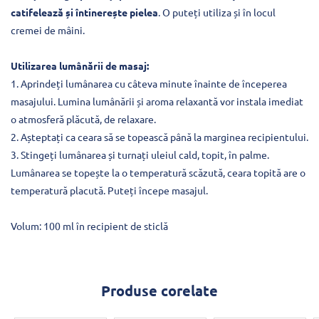
catifelează și întinerește pielea
. O puteți utiliza și în locul
cremei de mâini.
Utilizarea lumânării de masaj:
1. Aprindeți lumânarea cu câteva minute înainte de începerea
masajului. Lumina lumânării și aroma relaxantă vor instala imediat
o atmosferă plăcută, de relaxare.
2. Așteptați ca ceara să se topească până la marginea recipientului.
3. Stingeți lumânarea și turnați uleiul cald, topit, în palme.
Lumânarea se topește la o temperatură scăzută, ceara topită are o
temperatură placută. Puteți începe masajul.
Volum: 100 ml în recipient de sticlă
Produse corelate