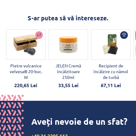
S-ar putea să vă intereseze.
Pietre vulcanice
JELEN Cremă
Recipient de
velvesa® 20-buc.
încălzitoare
încălzire cu nămol
W
250ml
de turbă
220,65 Lei
33,55 Lei
67,11 Lei
Aveți nevoie de un sfat?
+40 31 2295 112