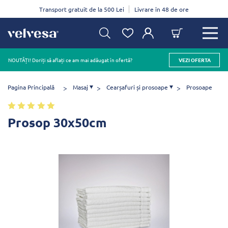
Transport gratuit de la 500 Lei
Livrare în 48 de ore
NOUTĂȚI! Doriți să aflați ce am mai adăugat în ofertă?
VEZI OFERTA
Pagina Principală
Masaj
Cearșafuri și prosoape
Prosoape
Prosop 30x50cm