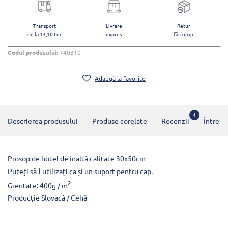
Transport
Livrare
Retur
de la 13,10 Lei
expres
fără griji
Codul produsului:
740310
Adaugă la favorite
4
Descrierea produsului
Produse corelate
Recenzii
Întrebă
Prosop de hotel de înaltă calitate 30x50cm
Puteți să-l utilizați ca și un suport pentru cap.
2
Greutate: 400g / m
Producție Slovacă / Cehă