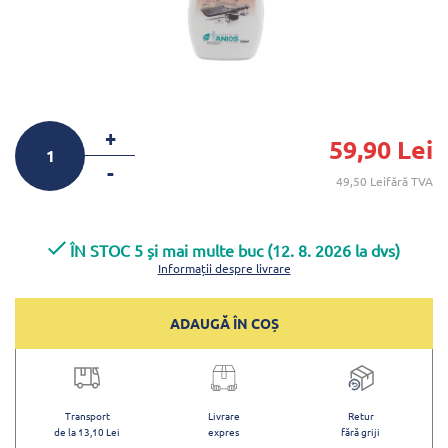
+
59,90 Lei
-
49,50 Leifără TVA
ÎN STOC 5 și mai multe buc (12. 8. 2026 la dvs)
Informații despre livrare
ADAUGĂ ÎN COȘ
Transport
Livrare
Retur
de la 13,10 Lei
expres
fără griji