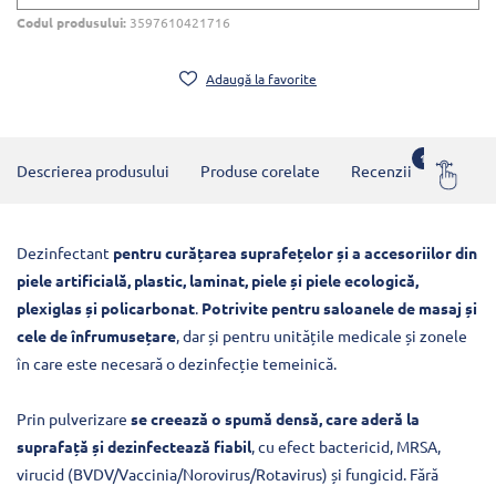
Codul produsului:
3597610421716
Adaugă la favorite
1
Descrierea produsului
Produse corelate
Recenzii
Întrebă
Dezinfectant
pentru curățarea suprafețelor și a accesoriilor din
piele artificială, plastic, laminat, piele și piele ecologică,
plexiglas și policarbonat
.
Potrivite pentru saloanele de masaj și
cele de înfrumusețare
, dar și pentru unitățile medicale și zonele
în care este necesară o dezinfecție temeinică.
Prin pulverizare
se creează o spumă densă, care aderă la
suprafață și dezinfectează fiabil
, cu efect bactericid, MRSA,
virucid (BVDV/Vaccinia/Norovirus/Rotavirus) și fungicid. Fără