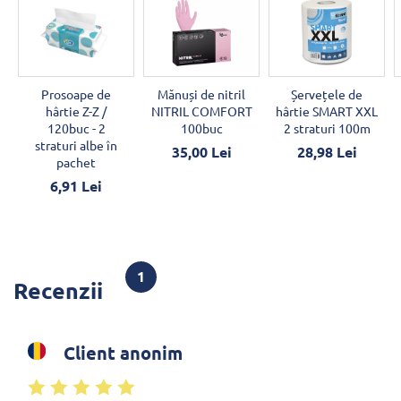
Prosoape de
Mănuși de nitril
Șervețele de
hârtie Z-Z /
NITRIL COMFORT
hârtie SMART XXL
120buc - 2
100buc
2 straturi 100m
straturi albe în
35,00 Lei
28,98 Lei
pachet
6,91 Lei
1
Recenzii
Client anonim