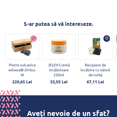
S-ar putea să vă intereseze.
Pietre vulcanice
JELEN Cremă
Recipient de
velvesa® 20-buc.
încălzitoare
încălzire cu nămol
W
250ml
de turbă
220,65 Lei
33,55 Lei
67,11 Lei
Aveți nevoie de un sfat?