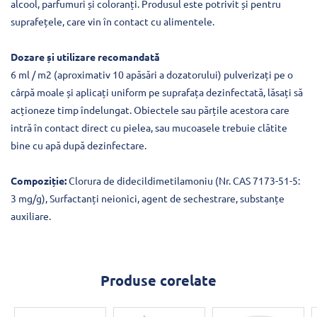
alcool, parfumuri și coloranți. Produsul este potrivit și pentru
suprafețele, care vin în contact cu alimentele.
Dozare și utilizare recomandată
6 ml / m2 (aproximativ 10 apăsări a dozatorului) pulverizați pe o
cârpă moale și aplicați uniform pe suprafața dezinfectată, lăsați să
acționeze timp îndelungat. Obiectele sau părțile acestora care
intră în contact direct cu pielea, sau mucoasele trebuie clătite
bine cu apă după dezinfectare.
Compoziție:
Clorura de didecildimetilamoniu (Nr. CAS 7173-51-5:
3 mg/g), Surfactanți neionici, agent de sechestrare, substanțe
auxiliare.
Produse corelate