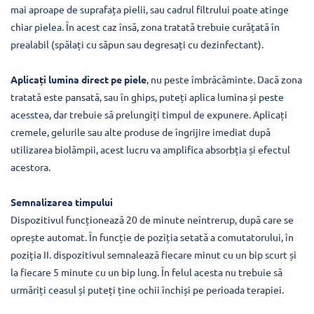
mai aproape de suprafața pielii, sau cadrul filtrului poate atinge
chiar pielea. În acest caz însă, zona tratată trebuie curățată în
prealabil (spălați cu săpun sau degresați cu dezinfectant).
Aplicați lumina direct pe piele
, nu peste îmbrăcăminte. Dacă zona
tratată este pansată, sau în ghips, puteți aplica lumina și peste
acesstea, dar trebuie să prelungiți timpul de expunere. Aplicați
cremele, gelurile sau alte produse de îngrijire imediat după
utilizarea biolămpii, acest lucru va amplifica absorbția și efectul
acestora.
Semnalizarea timpului
Dispozitivul funcționează 20 de minute neîntrerup, după care se
oprește automat. În funcție de poziția setată a comutatorului, în
poziția II. dispozitivul semnalează fiecare minut cu un bip scurt și
la fiecare 5 minute cu un bip lung. În felul acesta nu trebuie să
urmăriți ceasul și puteți ține ochii închiși pe perioada terapiei.