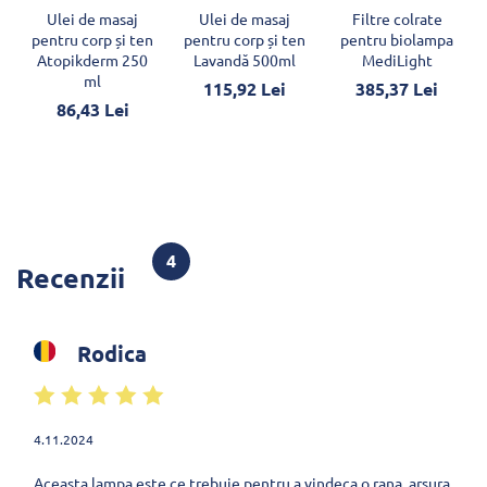
Ulei de masaj
Ulei de masaj
Filtre colrate
pentru corp și ten
pentru corp și ten
pentru biolampa
Atopikderm 250
Lavandă 500ml
MediLight
ml
115,92 Lei
385,37 Lei
86,43 Lei
4
Recenzii
Rodica
4.11.2024
Aceasta lampa este ce trebuie pentru a vindeca o rana, arsura,