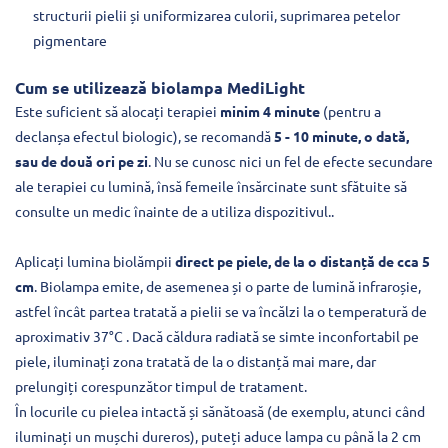
structurii pielii și uniformizarea culorii, suprimarea petelor
pigmentare
Cum se utilizează biolampa MediLight
Este suficient să alocați terapiei
minim 4 minute
(pentru a
declanșa efectul biologic), se recomandă
5 - 10 minute, o dată,
sau de două ori pe zi
. Nu se cunosc nici un fel de efecte secundare
ale terapiei cu lumină, însă femeile însărcinate sunt sfătuite să
consulte un medic înainte de a utiliza dispozitivul..
Aplicați lumina biolămpii
direct pe piele, de la o distanță de cca 5
cm
. Biolampa emite, de asemenea și o parte de lumină infraroșie,
astfel încât partea tratată a pielii se va încălzi la o temperatură de
aproximativ 37°C . Dacă căldura radiată se simte inconfortabil pe
piele, iluminați zona tratată de la o distanță mai mare, dar
prelungiți corespunzător timpul de tratament.
În locurile cu pielea intactă și sănătoasă (de exemplu, atunci când
iluminați un mușchi dureros), puteți aduce lampa cu până la 2 cm