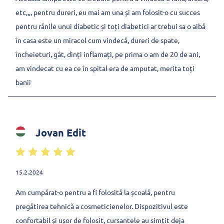
etc,,,, pentru dureri, eu mai am una și am folosit-o cu succes
pentru rănile unui diabetic și toți diabetici ar trebui sa o aibă
în casa este un miracol cum vindecă, dureri de spate,
încheieturi, gât, dinți inflamați, pe prima o am de 20 de ani,
am vindecat cu ea ce în spital era de amputat, merita toți
banii
Jovan Edit
15.2.2024
Am cumpărat-o pentru a fi folosită la școală, pentru
pregătirea tehnică a cosmeticienelor. Dispozitivul este
confortabil și ușor de folosit, cursantele au simțit deja