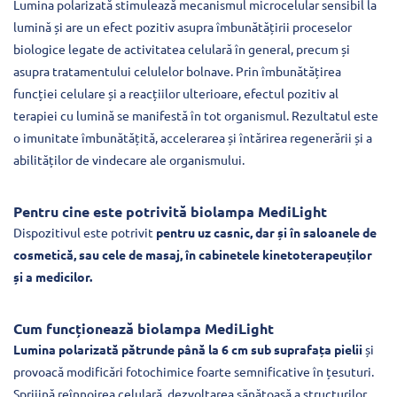
Lumina polarizată stimulează mecanismul microcelular sensibil la
lumină și are un efect pozitiv asupra îmbunătățirii proceselor
biologice legate de activitatea celulară în general, precum și
asupra tratamentului celulelor bolnave. Prin îmbunătățirea
funcției celulare și a reacțiilor ulterioare, efectul pozitiv al
terapiei cu lumină se manifestă în tot organismul. Rezultatul este
o imunitate îmbunătățită, accelerarea și întărirea regenerării și a
abilităților de vindecare ale organismului.
Pentru cine este potrivită biolampa MediLight
Dispozitivul este potrivit
pentru uz casnic, dar și în saloanele de
cosmetică, sau cele de masaj, în cabinetele kinetoterapeuților
și a medicilor.
Cum funcționează biolampa MediLight
Lumina polarizată pătrunde până la 6 cm sub suprafața pielii
și
provoacă modificări fotochimice foarte semnificative în țesuturi.
Sprijină reînnoirea celulară, dezvoltarea sănătoasă a structurilor