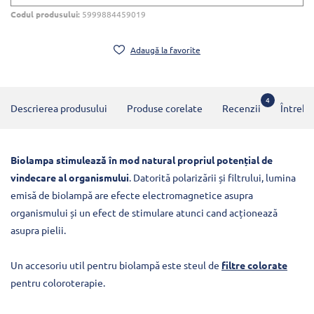
Codul produsului:
5999884459019
Adaugă la favorite
4
Descrierea produsului
Produse corelate
Recenzii
Întrebă
Biolampa stimulează în mod natural propriul potențial de
vindecare al organismului
. Datorită polarizării și filtrului, lumina
emisă de biolampă are efecte electromagnetice asupra
organismului și un efect de stimulare atunci cand acționează
asupra pielii.
Un accesoriu util pentru biolampă este steul de
filtre colorate
pentru coloroterapie.