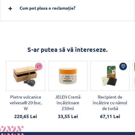
Cum pot plasa o reclamație?
S-ar putea să vă intereseze.
Pietre vulcanice
JELEN Cremă
Recipient de
velvesa® 20-buc.
încălzitoare
încălzire cu nămol
W
250ml
de turbă
220,65 Lei
33,55 Lei
67,11 Lei