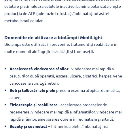
celulare și stimulează celulele inactive. Lumina polarizată crește
producția de ATP (adenozin trifosfat), îmbunătățind astfel
metabolismul celular.
Domeniile de utilizare a biolămpii MediLight
Biolampa este utilizată în prevenire, tratament și reabilitare în
multe domenii ale îngrijirii sănătății și frumuseții:
Accelerează vindecarea rănilor
- vindecarea mai rapidă a
țesuturilor după operații, escare, ulcere, cicatrici, herpes, vene
varicoase, arsuri, zgârieturi,
Boli și tulburări ale pielii
precum eczema atopică, dermatită,
acnee,
Fizioterapie și reabilitare
- accelerarea proceselor de
regenerare, vindecare mai rapidă a inflamațiilor, vindecare mai
rapidă a rănilor, ameliorarea durerii în reumatism și artrită,
Beauty și cosmetică
– întinerirea pielii, îmbunătățirea