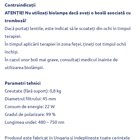
Contraindicații
ATENȚIE! Nu utilizați biolampa dacă aveți o boală asociată cu
tromboză!
Dacă purtați lentile, este indicat să le scoateți din ochi în timpul
terapiei.
În timpul aplicării terapiei în zona feței, țineți tot timpul ochii
închiși.
În cazul unor boli mai grave, consultați medicul înainte de
utilizarea biolămpii.
Parametri tehnici
Greutate (fără suport): 0,8 kg
Diametrul filtrului: 45 mm
Consum de energie: 22 W
Gradul de polarizare: 99 %
Lungimea undei: 480 – 750 nm
Produsul este fabricat în Ungaria și îndeplinește toate cerințele