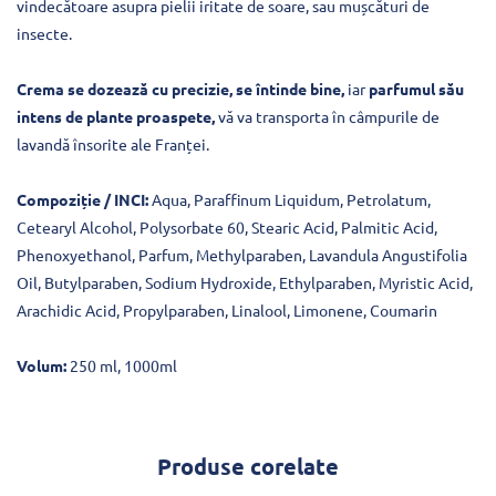
vindecătoare asupra pielii iritate de soare, sau mușcături de
insecte.
Crema se dozează cu precizie, se întinde bine,
iar
parfumul său
intens de plante proaspete,
vă va transporta în câmpurile de
lavandă însorite ale Franței.
Compoziție / INCI:
Aqua, Paraffinum Liquidum, Petrolatum,
Cetearyl Alcohol, Polysorbate 60, Stearic Acid, Palmitic Acid,
Phenoxyethanol, Parfum, Methylparaben, Lavandula Angustifolia
Oil, Butylparaben, Sodium Hydroxide, Ethylparaben, Myristic Acid,
Arachidic Acid, Propylparaben, Linalool, Limonene, Coumarin
Volum:
250 ml, 1000ml
Produse corelate