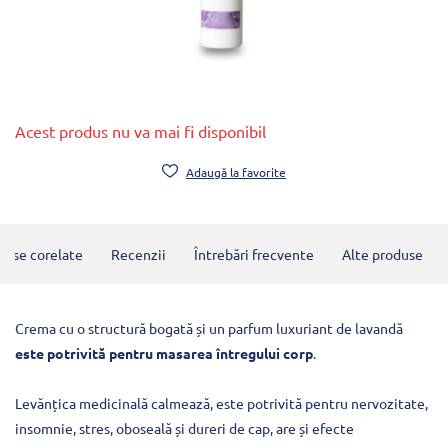
Acest produs nu va mai fi disponibil
Adaugă la favorite
duse corelate
Recenzii
Întrebări frecvente
Alte produse
Crema cu o structură bogată și un parfum luxuriant de lavandă
este potrivită pentru masarea întregului corp
.
Levănțica medicinală calmează, este potrivită pentru nervozitate,
insomnie, stres, oboseală și dureri de cap, are și efecte