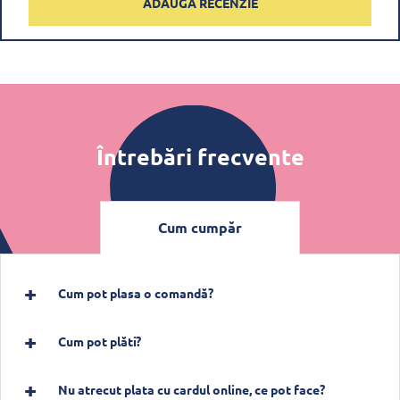
ADAUGĂ RECENZIE
Întrebări frecvente
Cum cumpăr
Cum pot plasa o comandă?
Cum pot plăti?
Nu atrecut plata cu cardul online, ce pot face?