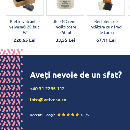
Pietre vulcanice
JELEN Cremă
Recipient de
velvesa® 20-buc.
încălzitoare
încălzire cu nămol
W
250ml
de turbă
220,65 Lei
33,55 Lei
67,11 Lei
Aveți nevoie de un sfat?
+40 31 2295 112
info@velvesa.ro
Recenzii Google
4.8/5