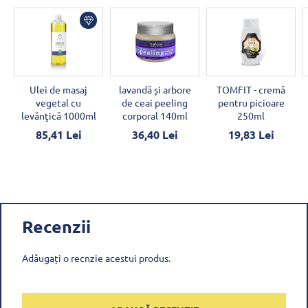
Ulei de masaj
lavandă și arbore
TOMFIT - cremă
vegetal cu
de ceai peeling
pentru picioare
levănţică 1000ml
corporal 140ml
250ml
85,41 Lei
36,40 Lei
19,83 Lei
Recenzii
Adăugați o recnzie acestui produs.