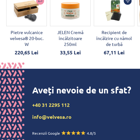
Pietre vulcanice
JELEN Cremă
Recipient de
velvesa® 20-buc.
încălzitoare
încălzire cu nămol
W
250ml
de turbă
220,65 Lei
33,55 Lei
67,11 Lei
Aveți nevoie de un sfat?
+40 31 2295 112
info@velvesa.ro
Recenzii Google
4.8/5