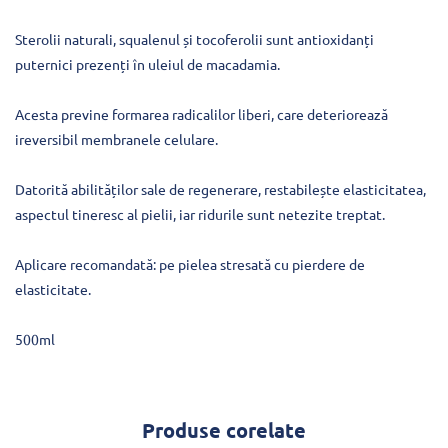
Sterolii naturali, squalenul și tocoferolii sunt antioxidanți
puternici prezenți în uleiul de macadamia.
Acesta previne formarea radicalilor liberi, care deteriorează
ireversibil membranele celulare.
Datorită abilităților sale de regenerare, restabilește elasticitatea,
aspectul tineresc al pielii, iar ridurile sunt netezite treptat.
Aplicare recomandată: pe pielea stresată cu pierdere de
elasticitate.
500ml
Produse corelate