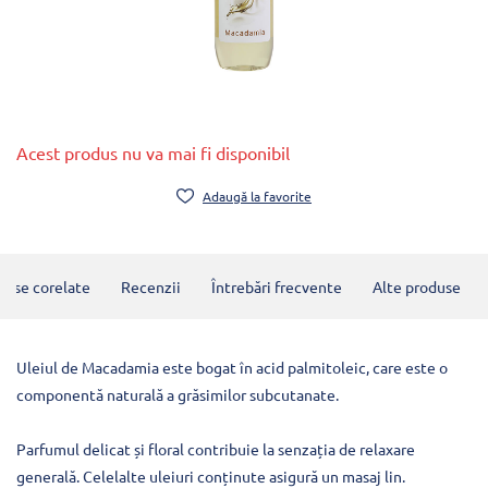
Acest produs nu va mai fi disponibil
Adaugă la favorite
duse corelate
Recenzii
Întrebări frecvente
Alte produse
Uleiul de Macadamia este bogat în acid palmitoleic, care este o
componentă naturală a grăsimilor subcutanate.
Parfumul delicat și floral contribuie la senzația de relaxare
generală. Celelalte uleiuri conținute asigură un masaj lin.