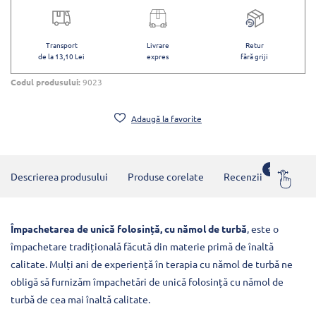
Transport
Livrare
Retur
de la 13,10 Lei
expres
fără griji
Codul produsului:
9023
Adaugă la favorite
1
Descrierea produsului
Produse corelate
Recenzii
Întrebă
Împachetarea de unică folosință, cu nămol de turbă
, este o
împachetare tradițională făcută din materie primă de înaltă
calitate. Mulți ani de experiență în terapia cu nămol de turbă ne
obligă să furnizăm împachetări de unică folosință cu nămol de
turbă de cea mai înaltă calitate.