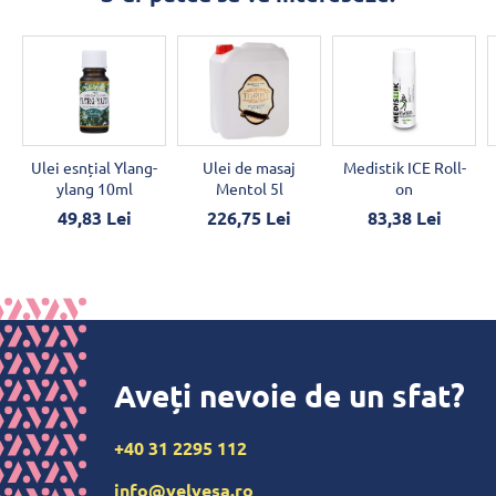
Ulei esnțial Ylang-
Ulei de masaj
Medistik ICE Roll-
ylang 10ml
Mentol 5l
on
49,83 Lei
226,75 Lei
83,38 Lei
Aveți nevoie de un sfat?
+40 31 2295 112
info@velvesa.ro