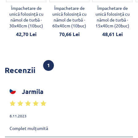
Împachetare de
Împachetare de
Împachetare de
unică folosință cu
unică folosință cu
unică folosință cu
nămol de turbă -
nămol de turbă -
nămol de turbă -
30x40cm (10buc)
60x40cm (10buc)
15x40cm (20buc)
42,70 Lei
70,66 Lei
48,61 Lei
1
Recenzii
Jarmila
8.11.2023
Complet mulțumită