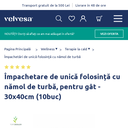
Transport gratuit de la 500 Lei
Livrare în 48 de ore
NOUTĂȚI! Doriți să aflați ce am mai adăugat în ofertă?
VEZI OFERTA
Pagina Principală
Wellness
Terapie la cald
Împachetări de unică folosință cu nămol de turbă
Împachetare de unică folosință cu
nămol de turbă, pentru gât -
30x40cm (10buc)