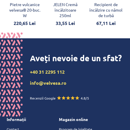
Pietre vulcanice
JELEN Cremă
Recipient de
velvesa® 20-buc.
încălzitoare
încălzire cu nămol
W
250ml
de turbă
220,65 Lei
33,55 Lei
67,11 Lei
Aveți nevoie de un sfat?
+40 31 2295 112
info@velvesa.ro
Recenzii Google
4.8/5
Informații
Magazin online
Contact
Program de loialitate