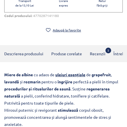
Transport
Livrare
Retur
de la 13,10 Lei
expres
fără griji
Codul produsului:
4770287141180
Adaugă la favorite
5
Descrierea produsului
Produse corelate
Recenzii
Întrebă
Miere de albine
cu adaos de
uleiuri esențiale
de
grapefruit
,
lavandă
și
rozmarin
pentru o
îngrijire
perfectă a pielii în timpul
procedurilor și ritualurilor de saună
. Susține
regenerarea
naturală
a pielii, conferind hidratare, tonifiere și catifelare.
Potrivită pentru toate tipurile de piele.
Mirosul puternic și revigorant
stimulează
corpul obosit,
promovează concentrarea și alungă sentimentele de stres și
anxietate.