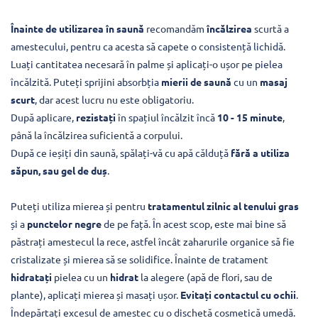
Înainte de utilizarea în saună
recomandăm
încălzirea
scurtă a
amestecului, pentru ca acesta să capete o consistență lichidă.
Luați cantitatea necesară în palme și aplicați-o ușor pe pielea
încălzită. Puteți sprijini absorbția
mierii de saună
cu un
masaj
scurt
, dar acest lucru nu este obligatoriu.
După aplicare,
rezistați
în spațiul încălzit încă
10 - 15 minute
,
până la încălzirea suficientă a corpului.
După ce ieșiți din saună, spălați-vă cu apă călduță
fără a utiliza
săpun, sau gel de duș
.
Puteți utiliza mierea și pentru
tratamentul zilnic al tenului gras
și a
punctelor negre
de pe față. În acest scop, este mai bine să
păstrați amestecul la rece, astfel încât zaharurile organice să fie
cristalizate și mierea să se solidifice. Înainte de tratament
hidratați
pielea cu un
hidrat
la alegere (apă de flori, sau de
plante), aplicați mierea și masați ușor.
Evitați contactul cu ochii
.
Îndepărtați excesul de amestec cu o dischetă cosmetică umedă.