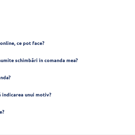
online, ce pot face?
anumite schimbări în comanda mea?
anda?
 indicarea unui motiv?
e?