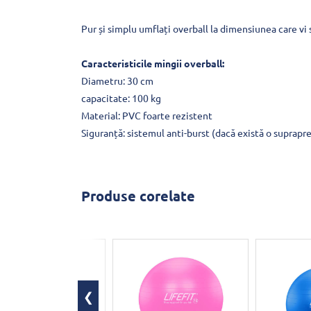
Pur și simplu umflați overball la dimensiunea care vi 
Caracteristicile mingii overball:
Diametru: 30 cm
capacitate: 100 kg
Material: PVC foarte rezistent
Siguranță: sistemul anti-burst (dacă există o suprapre
Produse corelate