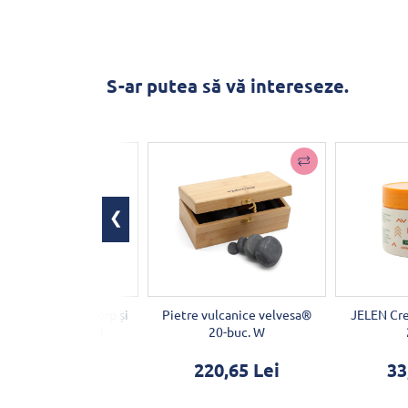
S-ar putea să vă intereseze.
de masaj pentru corp și
Pietre vulcanice velvesa®
JELEN Cre
ten Lavandă 250ml
20-buc. W
75,24 Lei
220,65 Lei
33