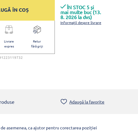
ÎN STOC 5 și
UGĂ ÎN COȘ
mai multe buc (13.
8. 2026 la dvs)
Informații despre livrare
Livrare
Retur
expres
fără griji
91223119732
produse
Adaugă la favorite
 și, de asemenea, ca ajutor pentru corectarea poziției