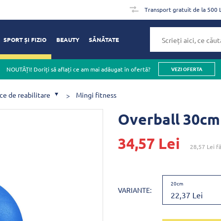
Transport gratuit de la 500 
SPORT ȘI FIZIO
BEAUTY
SĂNĂTATE
NOUTĂȚI! Doriți să aflați ce am mai adăugat în ofertă?
VEZI OFERTA
ce de reabilitare
Mingi fitness
Overball 30cm
34,57 Lei
28,57 Lei
fă
20cm
VARIANTE:
22,37 Lei