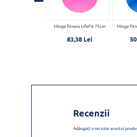
Saltea pentru yoga
Minge fitness LifeFit 75cm
Minge fitn
180x58x1,5cm
83,38 Lei
50
116,93 Lei
Recenzii
Adăugați o recnzie acestui produ