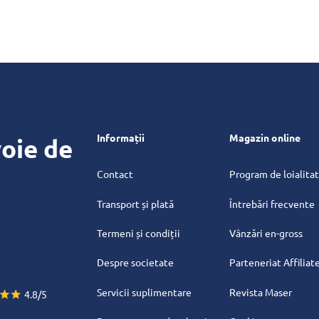
Informații
Magazin online
oie de
Contact
Program de loialita
Transport și plată
Întrebări frecvente
Termeni și condiții
Vânzări en-gross
Despre societate
Parteneriat Affiliat
Servicii suplimentare
Revista Maser
4.8/5