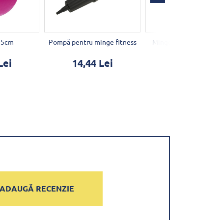
25cm
Pompă pentru minge fitness
Minge fitness LifeFit
Lei
14,44 Lei
63,04 Lei
ADAUGĂ RECENZIE