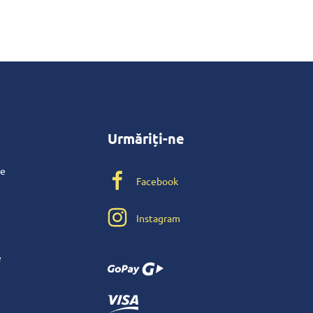
Urmăriți-ne
te
Facebook
Instagram
e