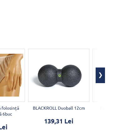
ă folosință
BLACKROLL Duoball 12cm
Parafină cu plante 
ă 6buc
139,31 Lei
19,12 Lei
Lei