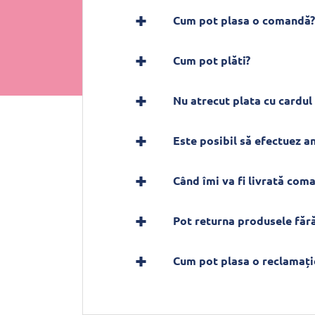
Cum pot plasa o comandă?
Cum pot plăti?
Nu atrecut plata cu cardul 
Este posibil să efectuez 
Când îmi va fi livrată com
Pot returna produsele fără
Cum pot plasa o reclamați