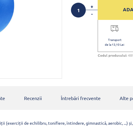
+
ADA
-
Transport
de la 13,10 Lei
Codul produsului:
48
ate
Recenzii
Întrebări frecvente
Alte 
ții (exerciții de echilibru, tonifiere, întindere, gimnastică, aerobic, ...)