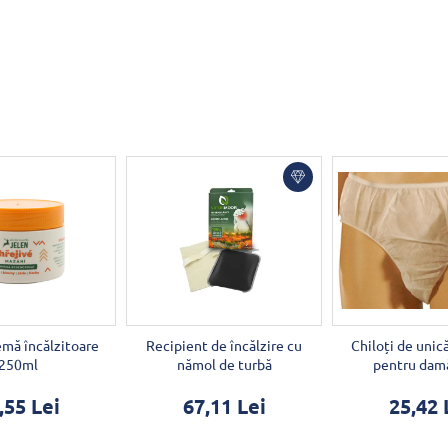
mă încălzitoare
Recipient de încălzire cu
Chiloți de unic
250ml
nămol de turbă
pentru dam
,55 Lei
67,11 Lei
25,42 