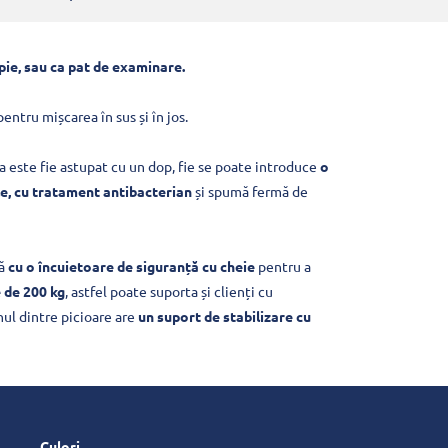
pie, sau ca pat de examinare.
entru mișcarea în sus și în jos.
ta este fie astupat cu un dop, fie se poate introduce
o
e, cu tratament antibacterian
și spumă fermă de
tă
cu o încuietoare de siguranță cu cheie
pentru a
 de 200 kg
, astfel poate suporta și clienți cu
nul dintre picioare are
un suport de stabilizare cu
Culori