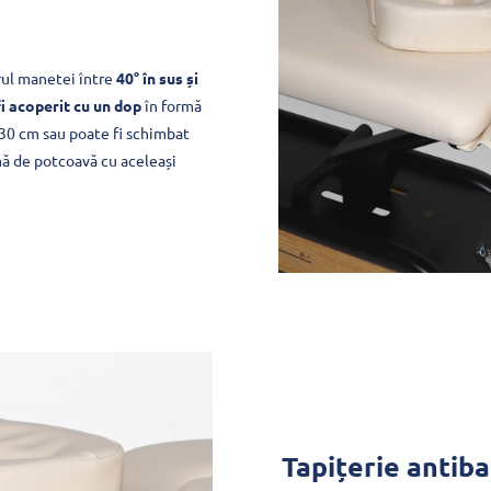
rul manetei între
40° în sus și
i acoperit cu un dop
în formă
 30 cm sau poate fi schimbat
ă de potcoavă cu aceleași
Tapițerie antib