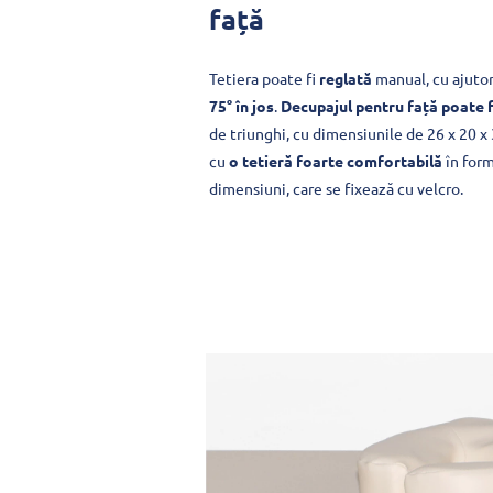
față
Tetiera poate fi
reglată
manual, cu ajuto
75° în jos
.
Decupajul pentru față poate f
de triunghi, cu dimensiunile de 26 x 20 x
cu
o tetieră foarte comfortabilă
în form
dimensiuni, care se fixează cu velcro.