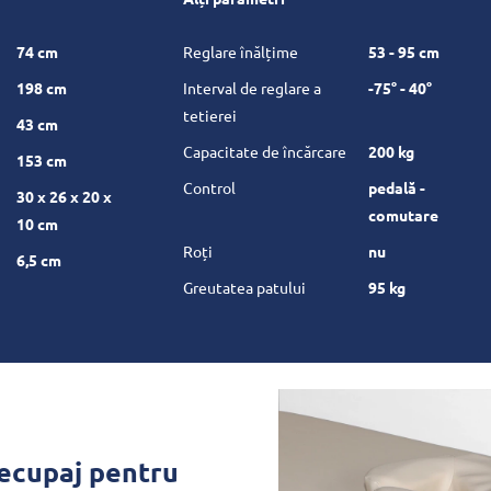
74 cm
Reglare înălțime
53 - 95 cm
198 cm
Interval de reglare a
-75° - 40°
tetierei
43 cm
Capacitate de încărcare
200 kg
153 cm
Control
pedală -
30 x 26 x 20 x
comutare
10 cm
Roți
nu
6,5 cm
Greutatea patului
95 kg
decupaj pentru