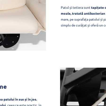
Patul și tetiera sunt
tapițate c
moale, tratată antibacterian
mare, pe suprafața patului și p
simplu de curățat și oferă un c
ane
patului în sus și în jos.
ului
, ceea ce este practic, în