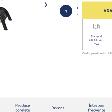
+
ADA
-
Transport
406,00 Lei cu
TVA
Codul produsului:
74
Produse
Întrebări
Recenzii
corelate
frecvente