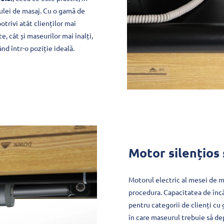
 ulei de masaj. Cu o gamă de
otrivi atât clienților mai
, cât și maseurilor mai înalți,
ând într-o poziție ideală.
Motor silențios 
Motorul electric al mesei de ma
procedura. Capacitatea de încă
pentru categorii de clienți cu
în care maseurul trebuie să de