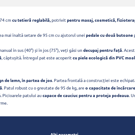
 74 cm
cu tetieră reglabilă,
potrivit
pentru masaj, cosmetică, fiziotera
cea mai înaltă setare de 95 cm cu ajutorul unei
pedale cu două butoane
p
anual în sus (40°) și în jos (75°), veți găsi un
decupaj pentru față
. Aces
ă
, căptușită. Întregul pat este acoperit
cu piele ecologică din PVC moal
n de lemn, în partea de jos
. Partea frontală a construcției este echipa
să
. Patul robust cu o greutate de 95 de kg, are
o capacitate de încărcare
ă. Picioarele patului au
capace de cauciuc pentru a proteja podeaua
. U
rme.
Alți parametri