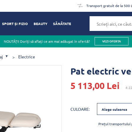
Transport gratuit de la 500 
SPORT ȘI FIZIO
BEAUTY
SĂNĂTATE
NOUTĂȚI! Doriți să aflați ce am mai adăugat în ofertă?
VEZI OFERTA
aj
Electrice
Pat electric v
5 113,00 Lei
4 2
CULOARE:
Alege culoarea
Prețul transportului