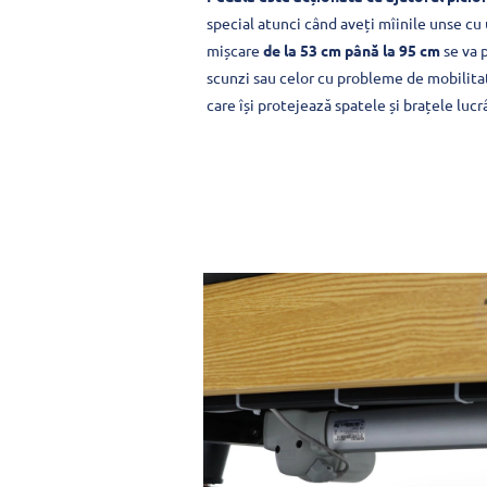
special atunci când aveți mîinile unse cu
mișcare
de la 53 cm până la 95 cm
se va p
scunzi sau celor cu probleme de mobilitate
care își protejează spatele și brațele lucr