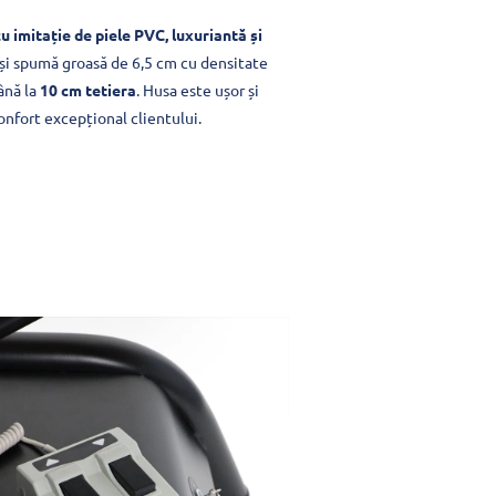
u imitație de piele PVC, luxuriantă și
și spumă groasă de 6,5 cm cu densitate
ână la
10 cm tetiera
. Husa este ușor și
onfort excepțional clientului.