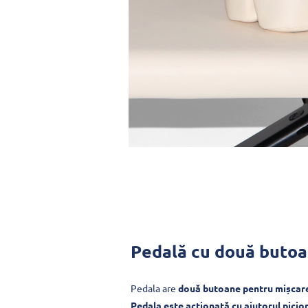
Pedală cu două buto
Pedala are
două butoane pentru mișcarea 
Pedala este acționată cu ajutorul picior