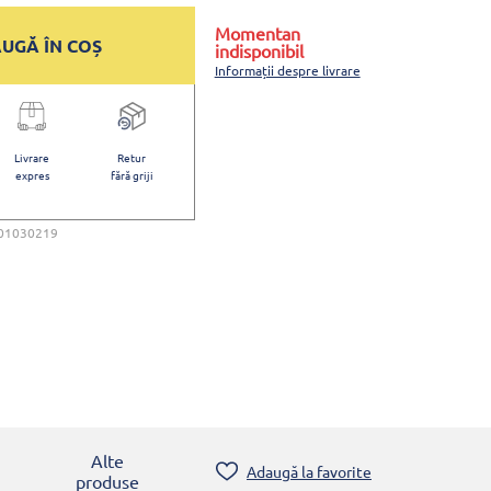
Momentan
UGĂ ÎN COȘ
indisponibil
Informații despre livrare
Livrare
Retur
expres
fără griji
01030219
Alte
Adaugă la favorite
produse