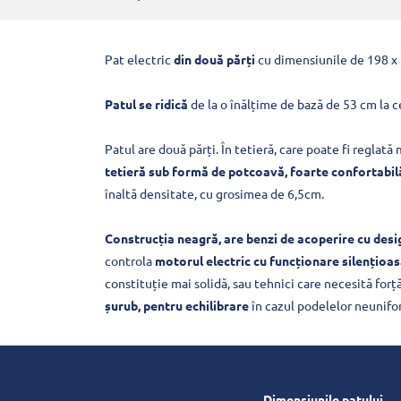
Pat electric
din două părți
cu dimensiunile de 198 x
Patul se ridică
de la o înălțime de bază de 53 cm la 
Patul are două părți. În tetieră, care poate fi reglată m
tetieră sub formă de potcoavă,
foarte confortabil
înaltă densitate, cu grosimea de 6,5cm.
Construcția neagră, are benzi de acoperire cu desig
controla
motorul electric cu funcționare silențioa
constituție mai solidă, sau tehnici care necesită forț
șurub, pentru echilibrare
în cazul podelelor neunifo
Dimensiunile patului