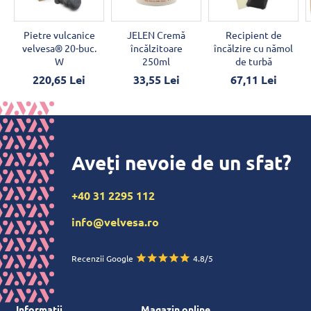
Pietre vulcanice
JELEN Cremă
Recipient de
velvesa® 20-buc.
încălzitoare
încălzire cu nămol
W
250ml
de turbă
220,65 Lei
33,55 Lei
67,11 Lei
Aveți nevoie de un sfat?
+40 31 2295 112
info@velvesa.ro
Recenzii Google
4.8/5
Informații
Magazin online