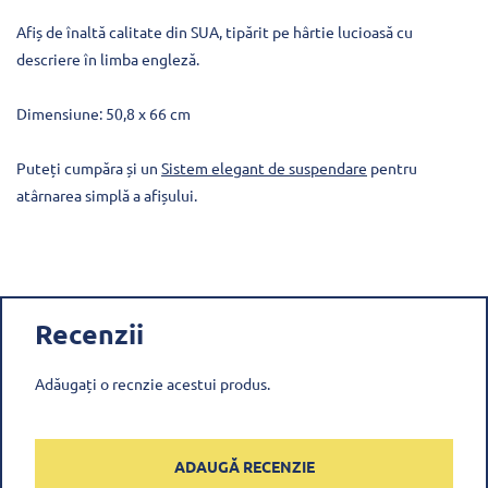
Afiș de înaltă calitate din SUA, tipărit pe hârtie lucioasă cu
descriere în limba engleză.
Dimensiune: 50,8 x 66 cm
Puteți cumpăra și un
Sistem elegant de suspendare
pentru
atârnarea simplă a afișului.
Recenzii
Adăugați o recnzie acestui produs.
ADAUGĂ RECENZIE