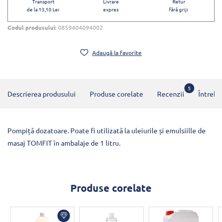
Transport
Livrare
Retur
de la 13,10 Lei
expres
fără griji
Codul produsului:
0859404094002
Adaugă la favorite
5
Descrierea produsului
Produse corelate
Recenzii
Întrebă
Pompiță dozatoare. Poate fi utilizată la uleiurile și emulsiille de
masaj TOMFIT în ambalaje de 1 litru.
Produse corelate