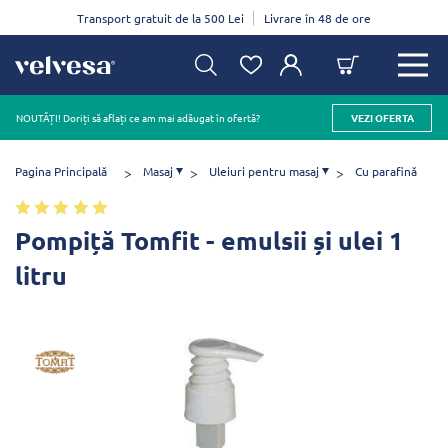
Transport gratuit de la 500 Lei
Livrare în 48 de ore
NOUTĂȚI! Doriți să aflați ce am mai adăugat în ofertă?
VEZI OFERTA
Pagina Principală
Masaj
Uleiuri pentru masaj
Cu parafină
Pompiță Tomfit - emulsii și ulei 1
litru