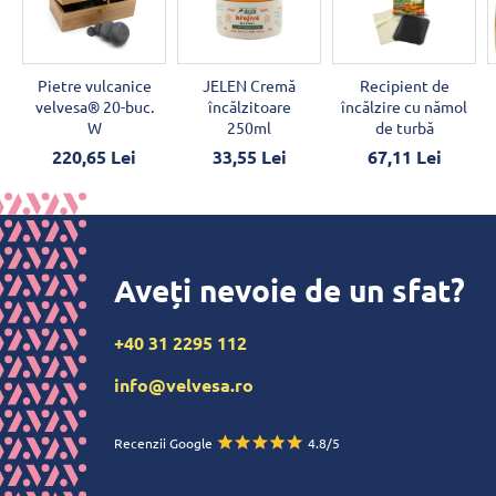
Pietre vulcanice
JELEN Cremă
Recipient de
velvesa® 20-buc.
încălzitoare
încălzire cu nămol
W
250ml
de turbă
220,65 Lei
33,55 Lei
67,11 Lei
Aveți nevoie de un sfat?
+40 31 2295 112
info@velvesa.ro
Recenzii Google
4.8/5