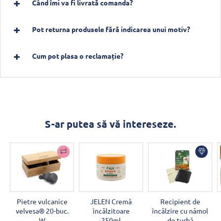
Când îmi va fi livrată comanda?
Pot returna produsele fără indicarea unui motiv?
Cum pot plasa o reclamație?
S-ar putea să vă intereseze.
Pietre vulcanice
JELEN Cremă
Recipient de
velvesa® 20-buc.
încălzitoare
încălzire cu nămol
W
250ml
de turbă