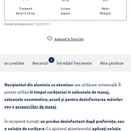
Transport
Livrare
Retur
de la 13,10 Lei
expres
fără griji
Codul produsului:
74260010
Adaugă la favorite
2
duse corelate
Recenzii
Întrebări frecvente
Alte produse
Recipientul din aluminiu cu atomizor
are utilizare universală. Îl
puteți utiliza
în timpul curățeniei în saloanele de masaj,
saloanele cosmmetice, acasă și pentru dezinfectarea mâinilor
sau a
accesoriilor de masaj
.
În recipient turnați
un produs dezinfectant după preferințe, sau
o soluție de curățare.
Cu ajutorul atomizorului
aplicați soluția