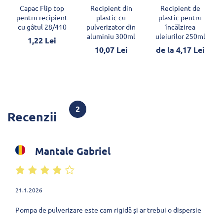
Capac Flip top
Recipient din
Recipient de
pentru recipient
plastic cu
plastic pentru
cu gâtul 28/410
pulverizator din
încălzirea
aluminiu 300ml
uleiurilor 250ml
1,22 Lei
10,07 Lei
de la 4,17 Lei
2
Recenzii
Mantale Gabriel
21.1.2026
Pompa de pulverizare este cam rigidă și ar trebui o dispersie