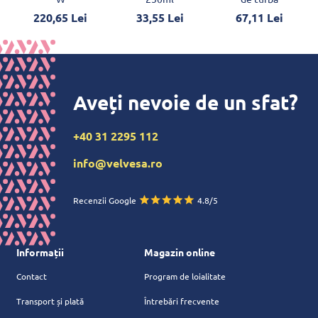
220,65 Lei
33,55 Lei
67,11 Lei
Aveți nevoie de un sfat?
+40 31 2295 112
info@velvesa.ro
Recenzii Google
4.8/5
Informații
Magazin online
Contact
Program de loialitate
Transport și plată
Întrebări frecvente