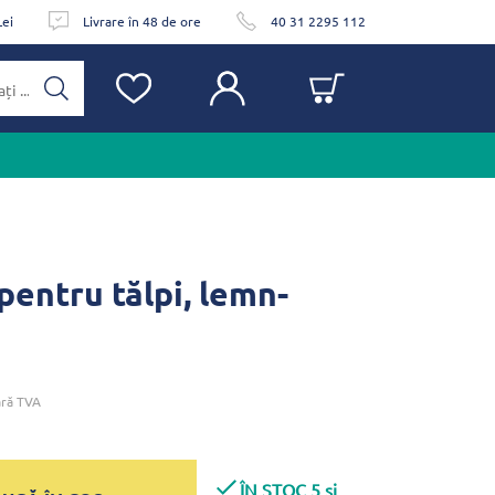
Lei
Livrare în 48 de ore
40 31 2295 112
pentru tălpi, lemn-
ră TVA
ÎN STOC 5 și