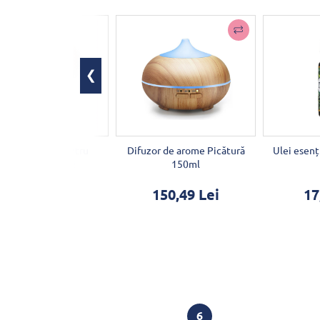
spozitiv oval pentru
Difuzor de arome Picătură
Ulei esenț
masajul celulitei
150ml
24,10 Lei
150,49 Lei
17
6