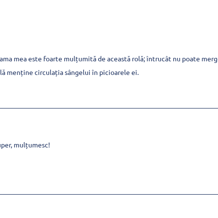
ma mea este foarte mulțumită de această rolă; întrucât nu poate merge
lă menține circulația sângelui în picioarele ei.
uper, mulțumesc!