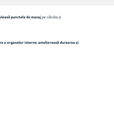
ulează punctele de masaj
pe călcâie și
re a organelor interne
,
ameliorează durearea și