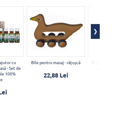
ajutor cu
Bile pentru masaj - rățușcă
Dispozitiv de masaj p
asă - Set de
picioare BEURER FB
iale 100%
22,88 Lei
le
269,45 Lei
Lei