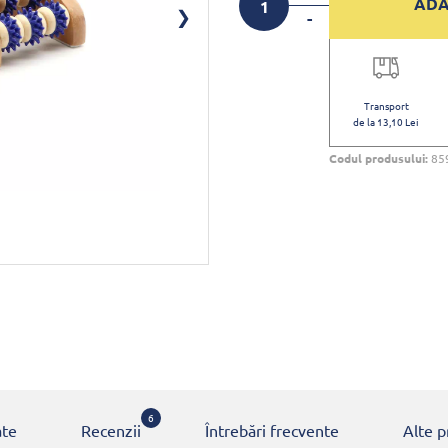
ADA
-
Transport
de la 13,10 Lei
Codul produsului:
85
6
ate
Recenzii
Întrebări frecvente
Alte 