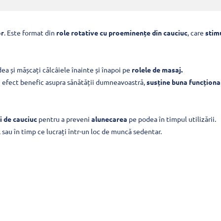
or
. Este format din
role rotative cu proeminențe din cauciuc
, care
stim
ea și mășcați călcâiele înainte și înapoi pe
rolele de masaj.
 efect benefic asupra sănătății dumneavoastră,
susține buna funcționa
i de cauciuc
pentru a preveni
alunecarea
pe podea în timpul utilizării.
r, sau în timp ce lucrați într-un loc de muncă sedentar.