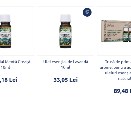
ial Mentă Creață
Ulei esențial de Lavandă
Trusă de prim 
10ml
10ml
arome, pentru ac
uleiuri esenț
natura
,18 Lei
33,05 Lei
89,48 