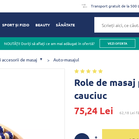
Transport gratuit de la 500 
SPORT ȘI FIZIO
BEAUTY
SĂNĂTATE
NOUTĂȚI! Doriți să aflați ce am mai adăugat în ofertă?
VEZI OFERTA
i accesorii de masaj
Auto-masajul
Role de masaj 
cauciuc
75,24 Lei
62,18 Lei
fă
+