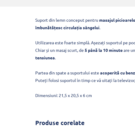
Suport din lemn conceput pentru
masajul picioarel
îmbunătățesc circulația sângelui
.
Utilizarea este foarte simplă. Așezați suportul pe pod
Chiar și un masaj scurt, de
5 până la 10 minute
are un
tensiunea
.
Partea din spate a suportului este
acoperită cu benz
Puteți folosi suportul în timp ce vă uitați la televizo
Dimensiuni: 21,5 x 20,5 x 6 cm
Produse corelate