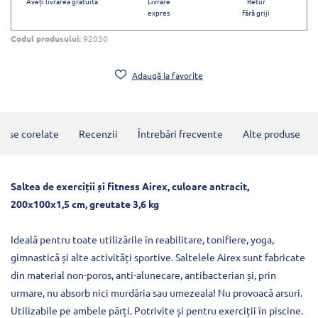
Aveți livrarea gratuită
Livrare
Retur
expres
fără griji
Codul produsului:
92030
Adaugă la favorite
duse corelate
Recenzii
Întrebări frecvente
Alte produse
Saltea de exerciții și fitness Airex, culoare antracit,
200x100x1,5 cm, greutate 3,6 kg
Ideală pentru toate utilizările în reabilitare, tonifiere, yoga,
gimnastică și alte activități sportive. Saltelele Airex sunt fabricate
din material non-poros, anti-alunecare, antibacterian și, prin
urmare, nu absorb nici murdăria sau umezeala! Nu provoacă arsuri.
Utilizabile pe ambele părți. Potrivite și pentru exerciții în piscine.