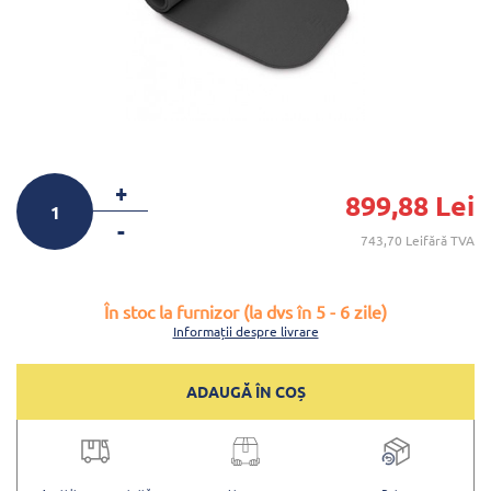
+
899,88 Lei
-
743,70 Leifără TVA
În stoc la furnizor (la dvs în 5 - 6 zile)
Informații despre livrare
ADAUGĂ ÎN COȘ