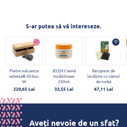
S-ar putea să vă intereseze.
Pietre vulcanice
JELEN Cremă
Recipient de
velvesa® 20-buc.
încălzitoare
încălzire cu nămol
W
250ml
de turbă
220,65 Lei
33,55 Lei
67,11 Lei
Aveți nevoie de un sfat?