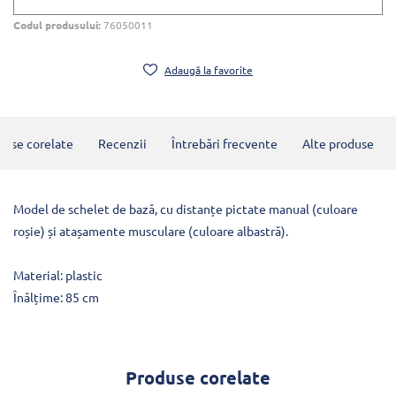
Codul produsului:
76050011
Adaugă la favorite
duse corelate
Recenzii
Întrebări frecvente
Alte produse
Model de schelet de bază, cu distanțe pictate manual (culoare
roșie) și atașamente musculare (culoare albastră).
Material: plastic
Înălțime: 85 cm
Produse corelate