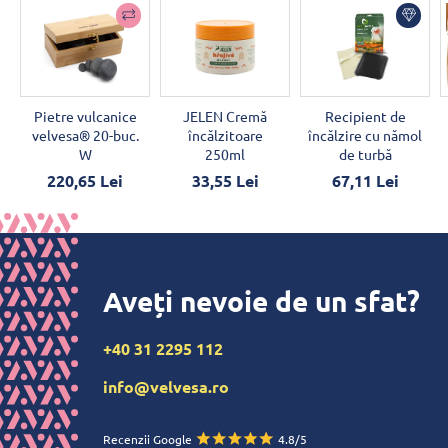
Pietre vulcanice
JELEN Cremă
Recipient de
velvesa® 20-buc.
încălzitoare
încălzire cu nămol
W
250ml
de turbă
220,65 Lei
33,55 Lei
67,11 Lei
Aveți nevoie de un sfat?
+40 31 2295 112
info@velvesa.ro
Recenzii Google
4.8/5