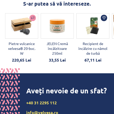
S-ar putea să vă intereseze.
Pietre vulcanice
JELEN Cremă
Recipient de
velvesa® 20-buc.
încălzitoare
încălzire cu nămol
W
250ml
de turbă
220,65 Lei
33,55 Lei
67,11 Lei
Aveți nevoie de un sfat?
+40 31 2295 112
info@velvesa.ro