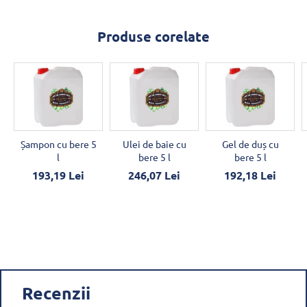
Produse corelate
Șampon cu bere 5
Ulei de baie cu
Gel de duș cu
l
bere 5 l
bere 5 l
193,19 Lei
246,07 Lei
192,18 Lei
Recenzii