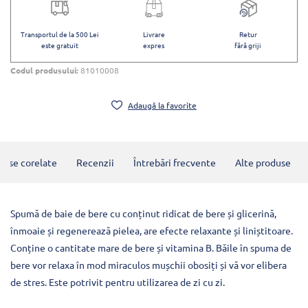
Transportul de la 500 Lei
Livrare
Retur
este gratuit
expres
fără griji
Codul produsului:
81010008
Adaugă la favorite
duse corelate
Recenzii
Întrebări frecvente
Alte produse
Spumă de baie de bere cu conținut ridicat de bere și glicerină,
înmoaie și regenerează pielea, are efecte relaxante și liniștitoare.
Conține o cantitate mare de bere și vitamina B. Băile în spuma de
bere vor relaxa în mod miraculos mușchii obosiți și vă vor elibera
de stres. Este potrivit pentru utilizarea de zi cu zi.