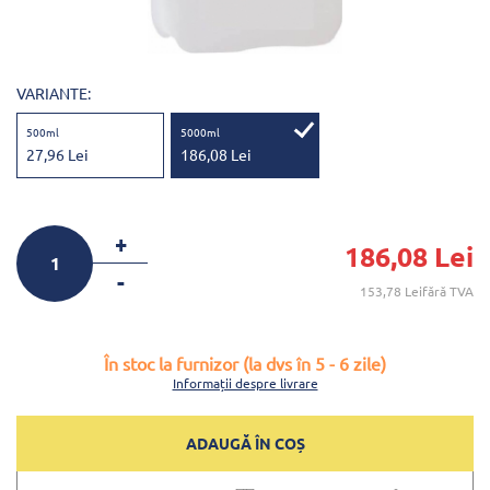
VARIANTE:
500ml
5000ml
27,96 Lei
186,08 Lei
+
186,08 Lei
-
153,78 Leifără TVA
În stoc la furnizor (la dvs în 5 - 6 zile)
Informații despre livrare
ADAUGĂ ÎN COȘ