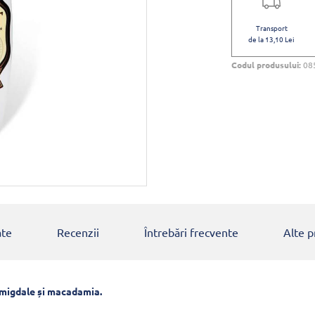
Transport
de la 13,10 Lei
Codul produsului:
08
ate
Recenzii
Întrebări frecvente
Alte 
migdale și macadamia.