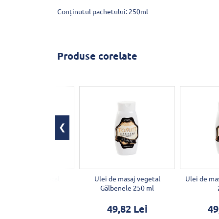
Conținutul pachetului: 250ml
Produse corelate
ei de masaj vegetal
Ulei de masaj vegetal
Ulei de mas
Orhidee 250 ml
Gălbenele 250 ml
51,86 Lei
49,82 Lei
49