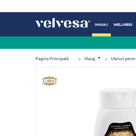
MASAJ
WELLNESS
Pagina Principală
Masaj
Uleiuri pent