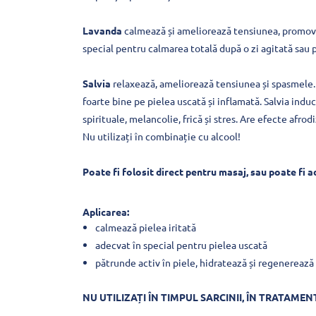
Lavanda
calmează și ameliorează tensiunea, promovea
special pentru calmarea totală după o zi agitată sau 
Salvia
relaxează, ameliorează tensiunea și spasmele. Aj
foarte bine pe pielea uscată și inflamată. Salvia indu
spirituale, melancolie, frică și stres. Are efecte afro
Nu utilizați în combinație cu alcool!
Poate fi folosit direct pentru masaj, sau poate fi a
Aplicarea:
calmează pielea iritată
adecvat în special pentru pielea uscată
pătrunde activ în piele, hidratează și regenerează
NU UTILIZAȚI ÎN TIMPUL SARCINII, ÎN TRATAME