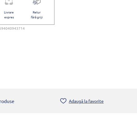
Livrare
Retur
expres
fără griji
594040943714
produse
Adaugă la favorite