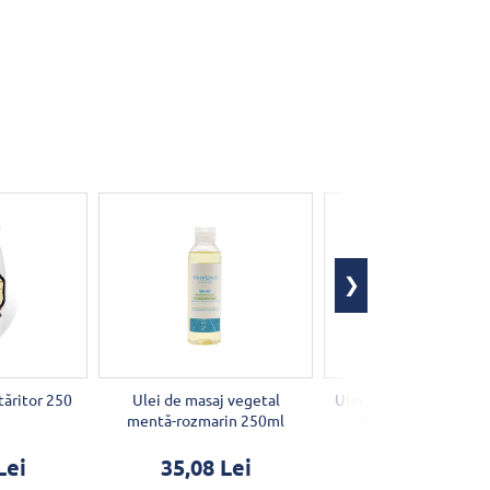
tăritor 250
Ulei de masaj vegetal
Ulei vegetal masaj cio
mentă-rozmarin 250ml
- nucă de cocos 25
Lei
35,08 Lei
34,57 Lei