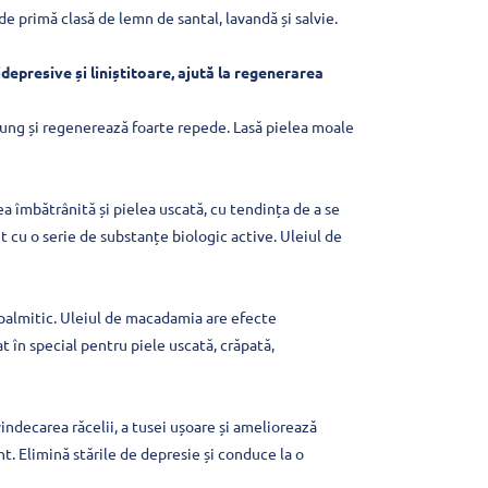
e primă clasă de lemn de santal, lavandă și salvie.
presive și liniștitoare, ajută la regenerarea
 lung și regenerează foarte repede. Lasă pielea moale
ea îmbătrânită și pielea uscată, cu tendința de a se
t cu o serie de substanțe biologic active. Uleiul de
d palmitic. Uleiul de macadamia are efecte
 în special pentru piele uscată, crăpată,
 vindecarea răcelii, a tusei ușoare și ameliorează
t. Elimină stările de depresie și conduce la o