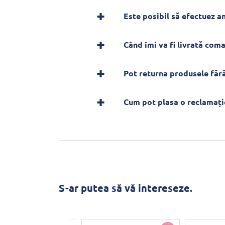
Este posibil să efectuez 
Când îmi va fi livrată com
Pot returna produsele fără
Cum pot plasa o reclamați
S-ar putea să vă intereseze.