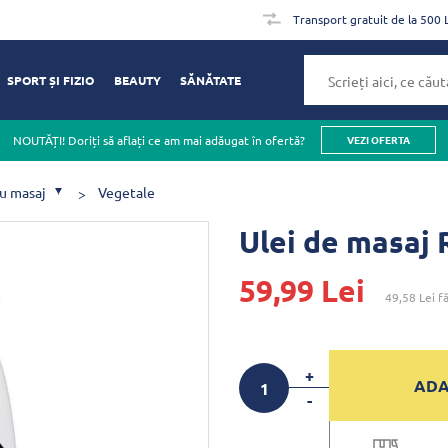
Transport gratuit de la 500 
SPORT ȘI FIZIO
BEAUTY
SĂNĂTATE
NOUTĂȚI! Doriți să aflați ce am mai adăugat în ofertă?
VEZI OFERTA
ru masaj
Vegetale
Ulei de masaj 
59,99 Lei
49,58 Lei
fă
+
ADA
-