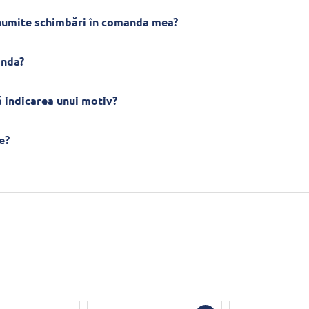
anumite schimbări în comanda mea?
anda?
 indicarea unui motiv?
e?