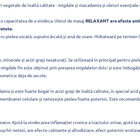
egetale de înaltă calitate - migdale și macadamia și uleiuri esențiale d
cu capacitatea de a vindeca. Uleiul de masaj
RELAXANT are efecte antide
ietate.
entru pielea uscată, supraîncărcată și arsă de soare. Hidratează pe termen
minerale și acizi grași nesaturați. Se utilizează în principal pentru piel
 migdale fin este obținut prin presarea migdalelor dulci și este îmbogăți
osmetice deja de secole.
ia și este foarte bogat în acizi grași de înaltă calitate, în special aci
membranei celulare și netezește pielea foarte puternic. Este recomandat
mator. Ajută la vindecarea inflamației cronice a tractului urinar, ajută la
chii netezi, are efecte calmante și afrodiziace, efect puternic erotizan