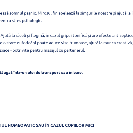
ză somnul pașnic. Mirosul fin apelează la simțurile noastre și ajută la 
pentru stres psihologic.
ută la răceli și flegmă, în cazul gripei tonifică și are efecte antiseptic
ce o stare euforică și poate aduce vise frumoase, ajută la munca creativă, 
diziace - potrivite pentru masajul cu partenerul.
dăugat într-un ulei de transport sau în baie.
NTUL HOMEOPATIC SAU ÎN CAZUL COPIILOR MICI