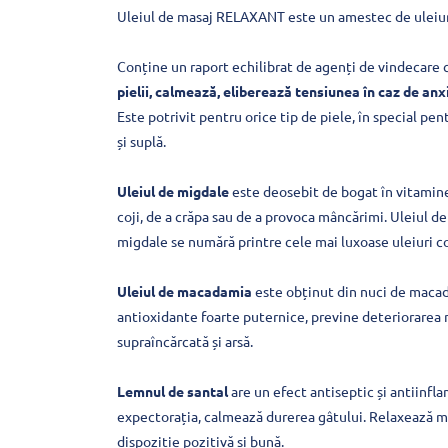
Uleiul de masaj RELAXANT este un amestec de uleiuri v
Conține un raport echilibrat de agenți de vindecare 
pielii, calmează, eliberează tensiunea în caz de anx
Este potrivit pentru orice tip de piele, în special p
și suplă.
Uleiul de migdale
este deosebit de bogat în vitamine, 
coji, de a crăpa sau de a provoca mâncărimi. Uleiul de
migdale se numără printre cele mai luxoase uleiuri c
Uleiul de macadamia
este obținut din nuci de macadam
antioxidante foarte puternice, previne deteriorarea 
supraîncărcată și arsă.
Lemnul de santal
are un efect antiseptic și antiinfla
expectorația, calmează durerea gâtului. Relaxează muș
dispoziție pozitivă și bună.