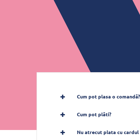
Cum pot plasa o comandă?
Cum pot plăti?
Nu atrecut plata cu cardul 