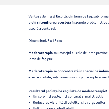
Ventuză de masaj
lăcuită
, din lemn de fag, sub formă
pielii și tonifierea acesteia
în zonele problematice a
ușoară a ventuzei.
Dimensiuni: 8 x 18 cm
Maderoterapia
sau masajul cu role de lemn provine d
lemn de fag pur.
Maderoterapia
se concentrează în special pe
îmbunăt
efecte vizibile
, sub forma unui corp mai suplu și mai 
Rezultatul ședințelor regulate de maderoterapie:
Un corp mai suplu, mai conturat și mai atractiv
Reducerea vizibilității celulitei și a vergeturilor
Uniformizarea culorii pielii