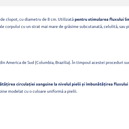
 de clopot, cu diametru de 8 cm. Utilizată
pentru stimularea fluxului li
le corpului cu un strat mai mare de grăsime subcutanată, celulită, sau 
in America de Sud (Columbia, Brazilia). În timpoul acestei proceduri sunt
ățirea circulației sanguine la nivelul pielii și îmbunătățirea fluxului
bine modelat cu o culoare uniformă a pielii.