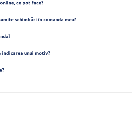
online, ce pot face?
anumite schimbări în comanda mea?
anda?
 indicarea unui motiv?
e?