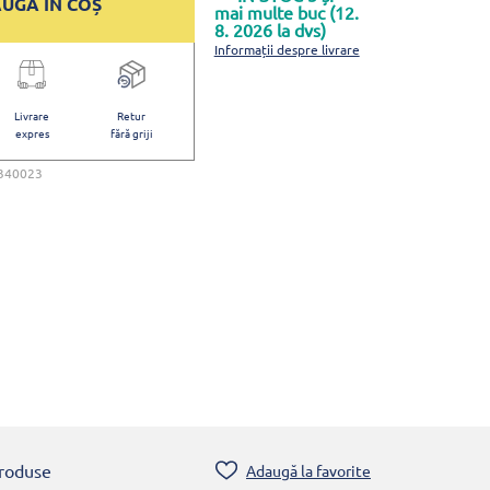
UGĂ ÎN COȘ
mai multe buc (12.
8. 2026 la dvs)
Informații despre livrare
Livrare
Retur
expres
fără griji
340023
produse
Adaugă la favorite