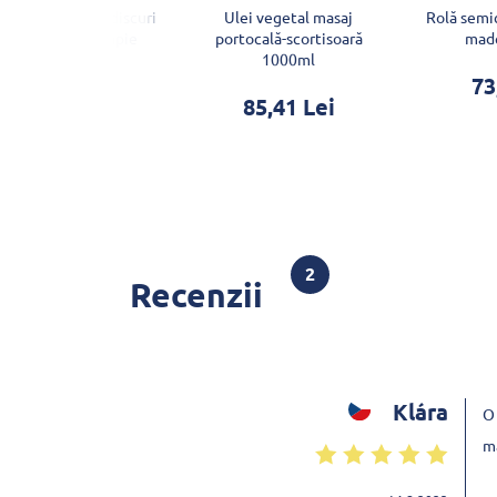
semirotundă cu discuri
Ulei vegetal masaj
Rolă semic
ntru maderoterapie
portocală-scortisoară
made
1000ml
145,40 Lei
73
85,41 Lei
2
Recenzii
Klára
O 
mâ