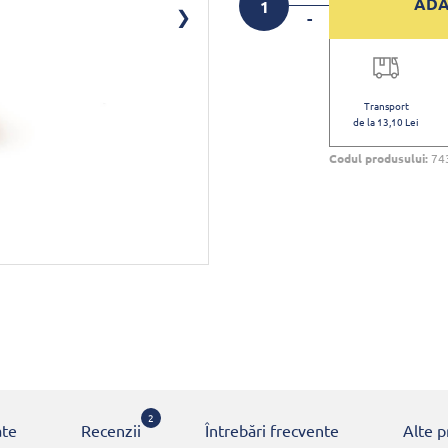
ADA
-
Transport
de la 13,10 Lei
Codul produsului:
74
2
ate
Recenzii
Întrebări frecvente
Alte 