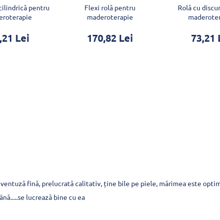
ilindrică pentru
Flexi rolă pentru
Rolă cu discu
roterapie
maderoterapie
maderote
,21 Lei
170,82 Lei
73,21 
ventuză fină, prelucrată calitativ, ține bile pe piele, mărimea este optim
nă.....se lucrează bine cu ea