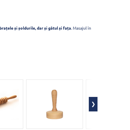
țele și șoldurile, dar și gâtul și fața
. Masajul în