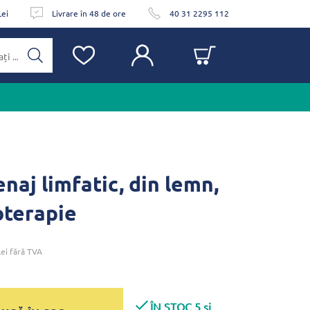
Lei
Livrare în 48 de ore
40 31 2295 112
naj limfatic, din lemn,
terapie
ei
fără TVA
ÎN STOC 5 și