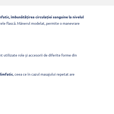
mfatic, îmbunătățirea circulației sanguine la nivelul
piele flască. Mânerul modelat, permite o manevrare
 utilizate role și accesorii de diferite forme din
 limfatic
, ceea ce în cazul masajului repetat are