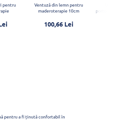
ri pentru
Ventuză din lemn pentru
Ulei vegetal masa
rapie
maderoterapie 10cm
portocală-scortisoară
Lei
100,66 Lei
35,08 Lei
ă pentru a fi ținută confortabil în