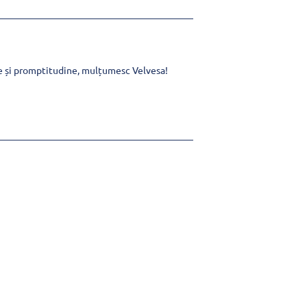
e și promptitudine, mulțumesc Velvesa!