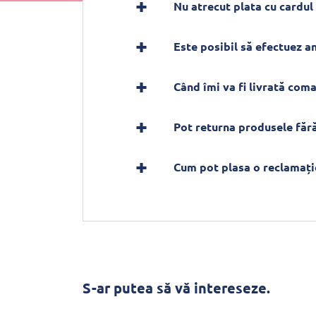
Nu atrecut plata cu cardul 
Este posibil să efectuez 
Când îmi va fi livrată com
Pot returna produsele fără
Cum pot plasa o reclamați
S-ar putea să vă intereseze.