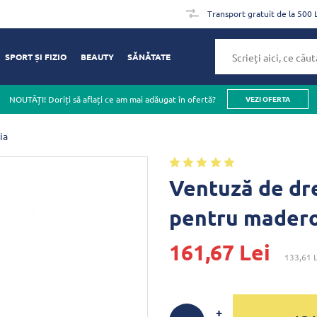
Transport gratuit de la 500 
SPORT ȘI FIZIO
BEAUTY
SĂNĂTATE
NOUTĂȚI! Doriți să aflați ce am mai adăugat în ofertă?
VEZI OFERTA
ia
Ventuză de dre
pentru madero
161,67 Lei
133,61 L
+