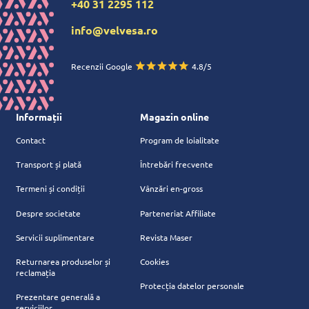
+40 31 2295 112
info@velvesa.ro
Recenzii Google
4.8/5
Informații
Magazin online
Contact
Program de loialitate
Transport și plată
Întrebări frecvente
Termeni și condiții
Vânzări en-gross
Despre societate
Parteneriat Affiliate
Servicii suplimentare
Revista Maser
Returnarea produselor și
Cookies
reclamația
Protecția datelor personale
Prezentare generală a
serviciilor