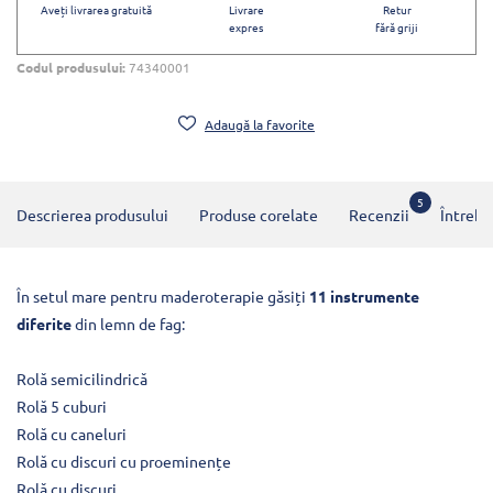
Aveți livrarea gratuită
Livrare
Retur
expres
fără griji
Codul produsului:
74340001
Adaugă la favorite
5
Descrierea produsului
Produse corelate
Recenzii
Întrebă
În setul mare pentru maderoterapie găsiți
11 instrumente
diferite
din lemn de fag:
Rolă semicilindrică
Rolă 5 cuburi
Rolă cu caneluri
Rolă cu discuri cu proeminențe
Rolă cu discuri