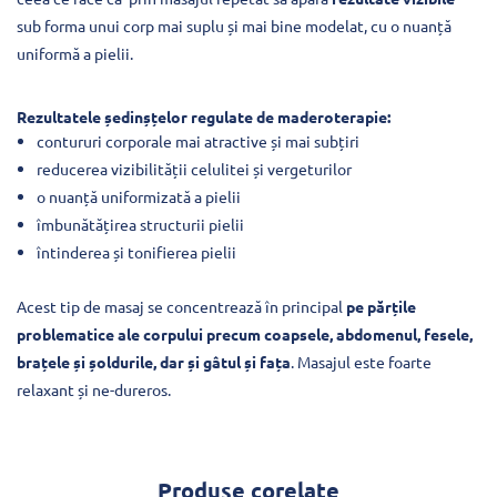
sub forma unui corp mai suplu și mai bine modelat, cu o nuanță
uniformă a pielii.
Rezultatele ședinșțelor regulate de maderoterapie:
contururi corporale mai atractive și mai subțiri
reducerea vizibilității celulitei și vergeturilor
o nuanță uniformizată a pielii
îmbunătățirea structurii pielii
întinderea și tonifierea pielii
Acest tip de masaj se concentrează în principal
pe părțile
problematice ale corpului precum coapsele, abdomenul, fesele,
brațele și șoldurile, dar și gâtul și fața
. Masajul este foarte
relaxant și ne-dureros.
Produse corelate