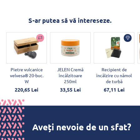
S-ar putea să vă intereseze.
Pietre vulcanice
JELEN Cremă
Recipient de
velvesa® 20-buc.
încălzitoare
încălzire cu nămol
W
250ml
de turbă
220,65 Lei
33,55 Lei
67,11 Lei
Aveți nevoie de un sfat?