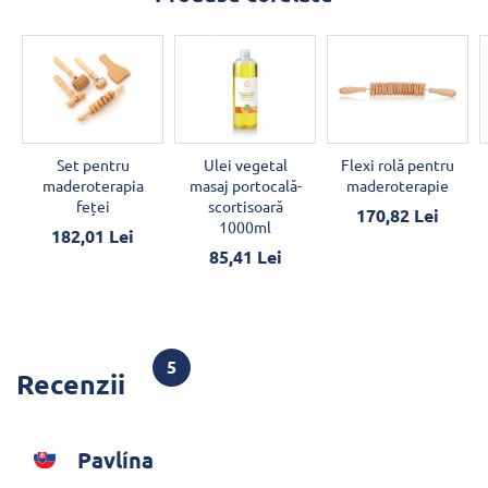
Set pentru
Ulei vegetal
Flexi rolă pentru
maderoterapia
masaj portocală-
maderoterapie
feței
scortisoară
170,82 Lei
1000ml
182,01 Lei
85,41 Lei
5
Recenzii
Pavlína