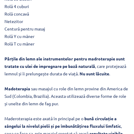
Rolă 4 cuburi
Rolă concavă
Netezitor
Centură pentru masaj
Rolă Y cu mâner
Rolă T cu mâner
Părțile din lemn ale instrumentelor pentru madroterapie sunt
tratate cu ulei de impregnare pe bază naturală
, care protejează
lemnul și îi prelungește durata de viață.
Nu sunt lăcuite
.
Madoterapia
sau masajul cu role din lemn provine din America de
Sud (Colombia, Brazilia). Aceasta utilizează diverse forme de role
și unelte din lemn de fag pur.
Maderoterapia este axată în principal pe o
bună circulație a
sângelui la nivelul pielii și pe îmbunătățirea fluxului limfatic
,
ceea ce face ca prin masajul repetat să apară
rezultate vizibile