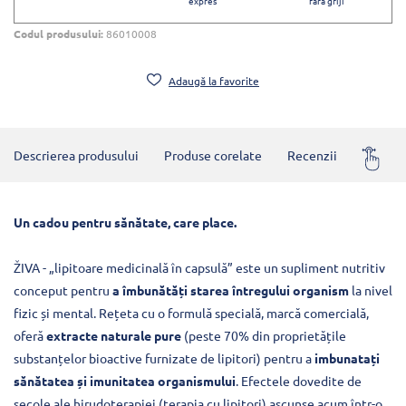
expres
fără griji
Codul produsului:
86010008
Adaugă la favorite
Descrierea produsului
Produse corelate
Recenzii
Întrebă
Un cadou pentru sănătate, care place.
ŽIVA - „lipitoare medicinală în capsulă” este un supliment nutritiv
conceput pentru
a îmbunătăți starea întregului organism
la nivel
fizic și mental. Rețeta cu o formulă specială, marcă comercială,
oferă
extracte naturale pure
(peste 70% din proprietățile
substanțelor bioactive furnizate de lipitori) pentru a
imbunatați
sănătatea și imunitatea organismului
. Efectele dovedite de
secole ale hirudoterapiei (terapia cu lipitori) ascunse acum într-o