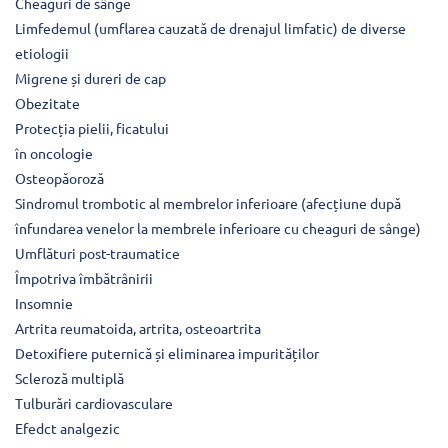
Cheaguri de sânge
Limfedemul (umflarea cauzată de drenajul limfatic) de diverse
etiologii
Migrene și dureri de cap
Obezitate
Protecția pielii, ficatului
în oncologie
Osteopăoroză
Sindromul trombotic al membrelor inferioare (afecțiune după
înfundarea venelor la membrele inferioare cu cheaguri de sânge)
Umflături post-traumatice
Împotriva îmbătrânirii
Insomnie
Artrita reumatoida, artrita, osteoartrita
Detoxifiere puternică și eliminarea impurităților
Scleroză multiplă
Tulburări cardiovasculare
Efedct analgezic