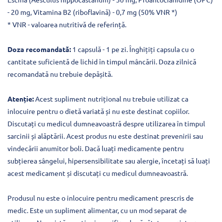
- 20 mg, Vitamina B2 (riboflavină) - 0,7 mg (50% VNR *)
* VNR - valoarea nutritivă de referință.
Doza recomandată:
1 capsulă - 1 pe zi. Înghițiți capsula cu o
cantitate suficientă de lichid în timpul mâncării. Doza zilnică
recomandată nu trebuie depășită.
Atenție:
Acest supliment nutrițional nu trebuie utilizat ca
inlocuire pentru o dietă variată și nu este destinat copiilor.
Discutați cu medicul dumneavoastră despre utilizarea în timpul
sarcinii și alăptării. Acest produs nu este destinat prevenirii sau
vindecării anumitor boli. Dacă luați medicamente pentru
subțierea sângelui, hipersensibilitate sau alergie, încetați să luați
acest medicament și discutați cu medicul dumneavoastră.
Produsul nu este o inlocuire pentru medicament prescris de
medic. Este un supliment alimentar, cu un mod separat de