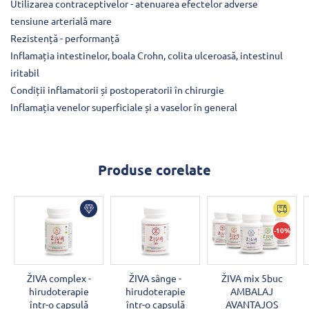
Utilizarea contraceptivelor - atenuarea efectelor adverse
tensiune arterială mare
Rezistență - performanță
Inflamația intestinelor, boala Crohn, colita ulceroasă, intestinul
iritabil
Condiții inflamatorii și postoperatorii în chirurgie
Inflamația venelor superficiale și a vaselor în general
Produse corelate
-10%
ŽIVA complex -
ŽIVA sânge -
ŽIVA mix 5buc
hirudoterapie
hirudoterapie
AMBALAJ
într-o capsulă
într-o capsulă
AVANTAJOS