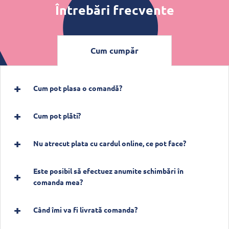
Întrebări frecvente
Cum cumpăr
Cum pot plasa o comandă?
Cum pot plăti?
Nu atrecut plata cu cardul online, ce pot face?
Este posibil să efectuez anumite schimbări în
comanda mea?
Când îmi va fi livrată comanda?