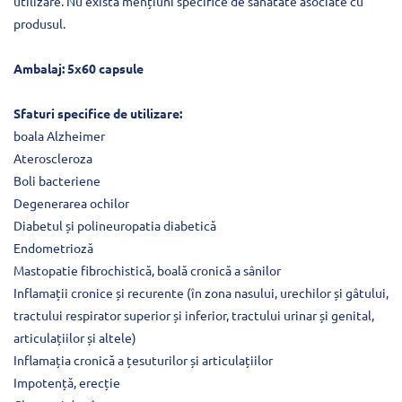
utilizare. Nu există mențiuni specifice de sănătate asociate cu
produsul.
Ambalaj: 5x60 capsule
Sfaturi specifice de utilizare:
boala Alzheimer
Ateroscleroza
Boli bacteriene
Degenerarea ochilor
Diabetul și polineuropatia diabetică
Endometrioză
Mastopatie fibrochistică, boală cronică a sânilor
Inflamații cronice și recurente (în zona nasului, urechilor și gâtului,
tractului respirator superior și inferior, tractului urinar și genital,
articulațiilor și altele)
Inflamația cronică a țesuturilor și articulațiilor
Impotență, erecție