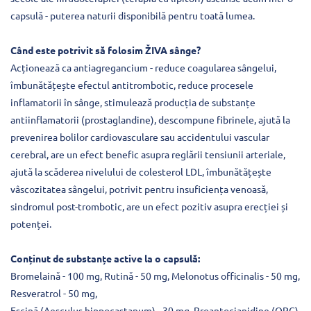
capsulă - puterea naturii disponibilă pentru toată lumea.
Când este potrivit să folosim ŽIVA sânge?
Acționează ca antiagregancium - reduce coagularea sângelui,
îmbunătățește efectul antitrombotic, reduce procesele
inflamatorii în sânge, stimulează producția de substanțe
antiinflamatorii (prostaglandine), descompune fibrinele, ajută la
prevenirea bolilor cardiovasculare sau accidentului vascular
cerebral, are un efect benefic asupra reglării tensiunii arteriale,
ajută la scăderea nivelului de colesterol LDL, îmbunătățește
vâscozitatea sângelui, potrivit pentru insuficiența venoasă,
sindromul post-trombotic, are un efect pozitiv asupra erecției și
potenței.
Conținut de substanțe active la o capsulă:
Bromelaină - 100 mg, Rutină - 50 mg, Melonotus officinalis - 50 mg,
Resveratrol - 50 mg,
Escină (Aesculus hippocastanum) - 30 mg, Proantocianidine (OPC)