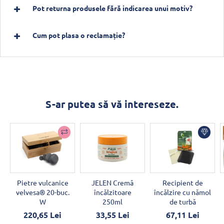
Pot returna produsele fără indicarea unui motiv?
Cum pot plasa o reclamație?
S-ar putea să vă intereseze.
Pietre vulcanice
JELEN Cremă
Recipient de
velvesa® 20-buc.
încălzitoare
încălzire cu nămol
W
250ml
de turbă
220,65 Lei
33,55 Lei
67,11 Lei