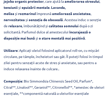
jojoba organic protector
, care ajută la
ameliorarea stresului
,
tensiunii
și
epuizării mentale
.
Lavanda,
melisa
și
rozmarinul
împreună
ameliorează anxietatea
,
nervozitatea
și
senzația de oboseală
. Acestea induc o senzție
de
relaxare
, îmbunătățind și
calitatea somnului
după o zi
solicitantă. Parfumul dulce al amestecului
încurajează o
dispoziție mai bună
și
o stare mentală mai pozitivă
.
Utilizare
: Aplicați uleiul folosind aplicatorul roll-on, cu mișcări
circulare, pe tâmple, încheieturi sau gât. Îl puteți folosi în timpul
zilei pentru senzații acute de stres și anxietate, sau pentru a
induce relaxarea înainte de culcare..
Compoziție
: Bio Simmondsia Chinensis Seed Oil, Parfum*,
Citral**, Linalool**, Geraniol**, Citronellol**, *amestec de uleiuri
esențiale, **componentă naturală a uleiurilor esențiale