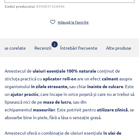
Codul produsului:
8594031326946
Adaugă la favorite
2
duse corelate
Recenzii
Întrebări frecvente
Alte produse
Amestecul de
uleiuri esențiale 100% naturale
conținut de
sticluța practică cu
aplicator roll-on
are un efect
calmant
asupra
organismului
în zilele stresante,
sau chiar
înainte de culcare
. Este
un
ajutor practic
, care încape în orice poșetă și care nu ar trebui să
lipsească nici de pe
masa de lucru
, sau din
echipamentul
maseurilor
. Este potrivit pentru
utilizare zilnică
, se
absoarbe bine în piele, fără a lăsa o senzație grasă.
Amestecul oferă o combinație de uleiuri esențiale
în ulei de