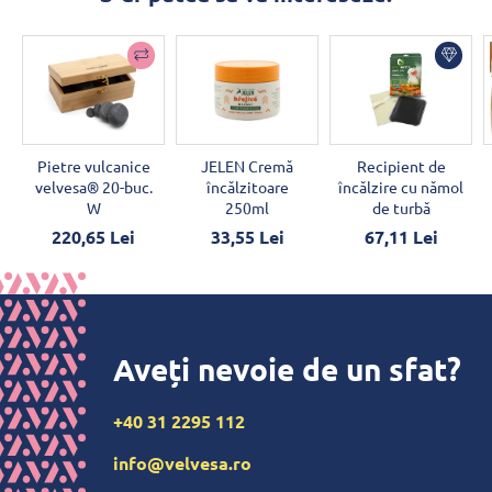
Pietre vulcanice
JELEN Cremă
Recipient de
velvesa® 20-buc.
încălzitoare
încălzire cu nămol
W
250ml
de turbă
220,65 Lei
33,55 Lei
67,11 Lei
Aveți nevoie de un sfat?
+40 31 2295 112
info@velvesa.ro