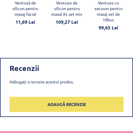
Ventuză de
Ventuze de
Ventuze cu
silicon pentru
silicon pentru
vacuum pentru
masaj facial
masal XL set mix
masaj set de
18buc
11,69 Lei
109,27 Lei
99,65 Lei
Recenzii
Adăugați o recnzie acestui produs.
ADAUGĂ RECENZIE