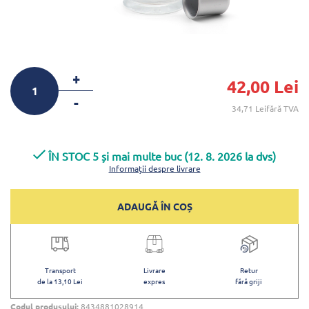
+
42,00 Lei
-
34,71 Leifără TVA
ÎN STOC 5 și mai multe buc (12. 8. 2026 la dvs)
Informații despre livrare
ADAUGĂ ÎN COȘ
Transport
Livrare
Retur
de la 13,10 Lei
expres
fără griji
Codul produsului:
8434881028914