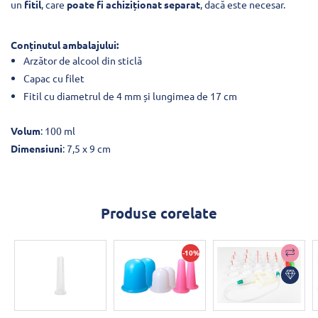
un
fitil
, care
poate
fi achiziționat separat
, dacă este necesar.
Conținutul ambalajului:
Arzător de alcool din sticlă
Capac cu filet
Fitil cu diametrul de 4 mm și lungimea de 17 cm
Volum
: 100 ml
Dimensiuni
: 7,5 x 9 cm
Produse corelate
-10%