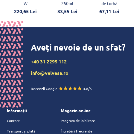
W
250ml
de turbă
220,65 Lei
33,55 Lei
67,11 Lei
Aveți nevoie de un sfat?
+40 31 2295 112
info@velvesa.ro
Recenzii Google
4.8/5
Informații
Magazin online
Contact
Program de loialitate
Transport și plată
Întrebări frecvente