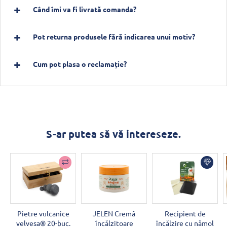
Când îmi va fi livrată comanda?
Pot returna produsele fără indicarea unui motiv?
Cum pot plasa o reclamație?
S-ar putea să vă intereseze.
Pietre vulcanice
JELEN Cremă
Recipient de
velvesa® 20-buc.
încălzitoare
încălzire cu nămol