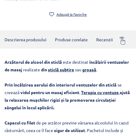
Adaugă la favorite
Descrierea produsului
Produse corelate
Recenzii
Întrebă
Arzătorul de alcool din sticlă
este destinat
încălzirii ventuzelor
de masaj
realizate
din
sticlă subțire
sau
groasă
.
Prin încălzirea aerului din interiorul ventuzelor din sticlă
se
creează
vidul pentru un masaj eficient
.
Terapia cu ventuze
ajută
la relaxarea mușchilor rigizi și la promovarea circulației
sângelui în locul aplicării.
Capacul cu filet
de pe arzător previne vărsarea alcoolului în cazul
răsturnării, ceea ce îl face
sigur de utilizat
. Pachetul include și