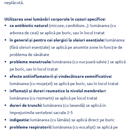
neplăcută.
Utilizarea unei lumânări corporale în cazuri specifice:
ca antibiotic natural
(micoze, candidoze...): lumânarea (cu
arborea de ceai) se aplică pe buric, sau în locul tratat
în general și pentru cei alergici la uleiuri esențiale:
lumânarea
(fără uleiuri esențiale) se aplică pe anumite zone în funcție de
problema de sănătate
probleme menstruale:
lumânarea (cu nucșoară-salvie ) se aplică
pe buric, sau în locul tratat
efecte antiinflamatorii și vindecătoare semnificative:
lumânarea (cu mușețel) se aplică pe buric, sau în locul tratat
inflamații și dureri reumatice la nivelul membrelor:
lumânarea (cu rozmarin) se aplică pe locul tratat
dureri de trunchi:
lumânarea (cu lavandă) se aplică în
împrejurimile vertebrei sacrale 2-5
indigestie:
lumânarea (cu lămâie) se aplică direct pe buric
probleme respiratorii:
lumânarea (cu eucalipt) se aplică pe