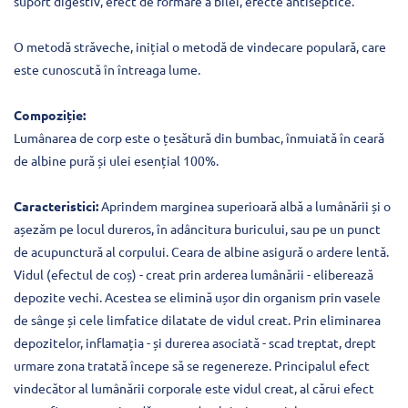
suport digestiv, efect de formare a bilei, efecte antiseptice.
O metodă străveche, inițial o metodă de vindecare populară, care
este cunoscută în întreaga lume.
Compoziție:
Lumânarea de corp este o țesătură din bumbac, înmuiată în ceară
de albine pură și ulei esențial 100%.
Caracteristici:
Aprindem marginea superioară albă a lumânării și o
așezăm pe locul dureros, în adâncitura buricului, sau pe un punct
de acupunctură al corpului. Ceara de albine asigură o ardere lentă.
Vidul (efectul de coș) - creat prin arderea lumânării - eliberează
depozite vechi. Acestea se elimină ușor din organism prin vasele
de sânge și cele limfatice dilatate de vidul creat. Prin eliminarea
depozitelor, inflamația - și durerea asociată - scad treptat, drept
urmare zona tratată începe să se regenereze. Principalul efect
vindecător al lumânării corporale este vidul creat, al cărui efect