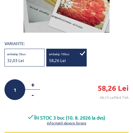
VARIANTE:
ambalaj: 5buc
ambalaj: 10buc
32,03 Lei
58,26 Lei
+
58,26 Lei
-
48,15 Leifără TVA
ÎN STOC 3 buc (10. 8. 2026 la dvs)
Informații despre livrare