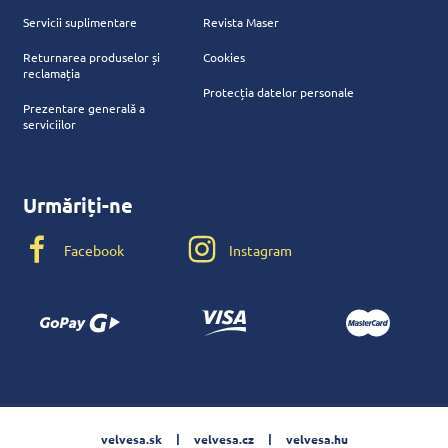
Servicii suplimentare
Revista Maser
Returnarea produselor și
Cookies
reclamația
Protecția datelor personale
Prezentare generală a
serviciilor
Urmăriți-ne
Facebook
Instagram
velvesa.sk
velvesa.cz
velvesa.hu