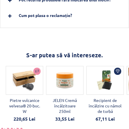
Cum pot plasa o reclamație?
S-ar putea să vă intereseze.
Pietre vulcanice
JELEN Cremă
Recipient de
velvesa® 20-buc.
încălzitoare
încălzire cu nămol
W
250ml
de turbă
220,65 Lei
33,55 Lei
67,11 Lei