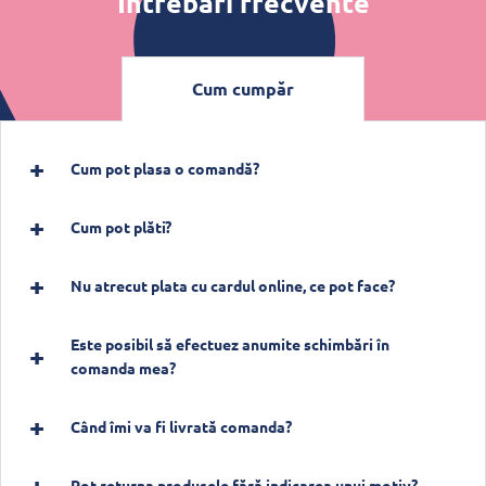
Întrebări frecvente
Cum cumpăr
Cum pot plasa o comandă?
Cum pot plăti?
Nu atrecut plata cu cardul online, ce pot face?
Este posibil să efectuez anumite schimbări în
comanda mea?
Când îmi va fi livrată comanda?
Pot returna produsele fără indicarea unui motiv?