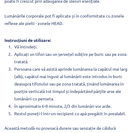
poate fi crescut prin adăugarea de uleiuri esențiale.
Lumânările corporale pot fi aplicate și în conformitate cu zonele
reflexe ale pielii - zonele HEAD.
Instrucțiuni de utilizare:
Vă întindeți.
Aplicați un tifon sau un șervețel subțire pe buric sau pe zona
tratată.
Persoana care vă asistă aprinde lumânarea la capătul mai larg
(alb), capătul mai îngust al lumânării este introdus în buric
deasupra tifonului sau pe zona tratată, ținând lumânarea în
poziție verticală tot timpul și îndepărtând părțile arse ale
lumânării cu penseta.
În aproximativ 6-8 minute, 2/3 din lumânări vor arde.
Restul puneți-l într-un recipient cu apă pregătit în prealabil.
Această metodă nu provoacă durere sau senzație de căldură