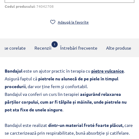
Codul produsului:
74042708
Adaugă la favorite
1
duse corelate
Recenzii
Întrebări frecvente
Alte produse
Bandajul
este un ajutor practic în terapia cu
pietre vulcanice
.
Asigură faptul că
pietrele nu alunecă de pe piele în timpul
procedurii
, dar vor ține ferm și confortabil.
Bandajul va conferi un curs lin terapiei
asigurând relaxarea
părților corpului, cum ar fi tălpile și mâinile, unde pietrele nu
pot sta fixe de unele singure
.
Bandajul este realizat
dintr-un material froté foarte plăcut,
care
se carcterizează prin respirabilitate, bună absorbție și catifelare.