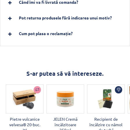
Când îmi va fi livrată comanda?
Pot returna produsele fără indicarea unui motiv?
Cum pot plasa o reclamație?
S-ar putea să vă intereseze.
Pietre vulcanice
JELEN Cremă
Recipient de
velvesa® 20-buc.
încălzitoare
încălzire cu nămol
W
250ml
de turbă