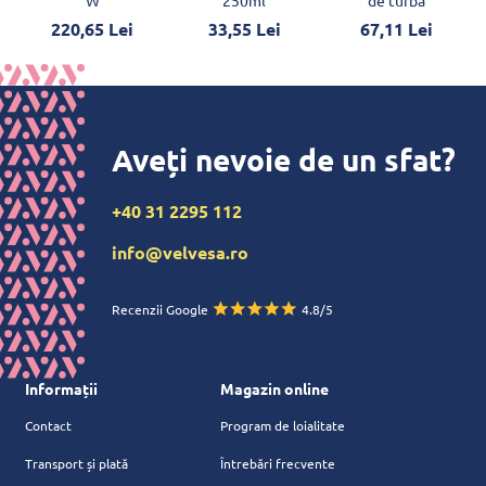
220,65 Lei
33,55 Lei
67,11 Lei
Aveți nevoie de un sfat?
+40 31 2295 112
info@velvesa.ro
Recenzii Google
4.8/5
Informații
Magazin online
Contact
Program de loialitate
Transport și plată
Întrebări frecvente