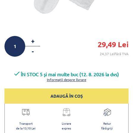
+
29,49 Lei
-
24,37 Leifără TVA
ÎN STOC 5 și mai multe buc (12. 8. 2026 la dvs)
Informații despre livrare
ADAUGĂ ÎN COȘ
Transport
Livrare
Retur
de la 13,10 Lei
expres
fără griji