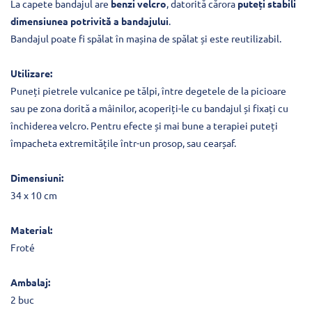
La capete bandajul are
benzi velcro
, datorită cărora
puteți stabili
dimensiunea potrivită a bandajului
.
Bandajul poate fi spălat în mașina de spălat și este reutilizabil.
Utilizare:
Puneți pietrele vulcanice pe tălpi, între degetele de la picioare
sau pe zona dorită a mâinilor, acoperiți-le cu bandajul și fixați cu
închiderea velcro. Pentru efecte și mai bune a terapiei puteți
împacheta extremitățile într-un prosop, sau cearșaf.
Dimensiuni:
34 x 10 cm
Material:
Froté
Ambalaj:
2 buc