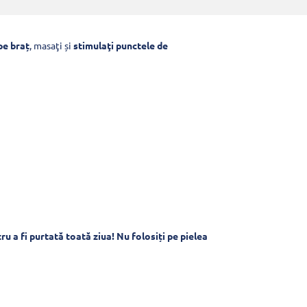
pe braț
, masaţi și
stimulaţi punctele de
ru a fi purtată toată ziua! Nu folosiți pe pielea