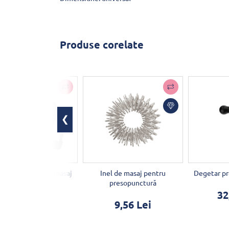
Produse corelate
pentru uleiul de masaj
Inel de masaj pentru
Degetar pr
cu centură DUO
presopunctură
32
66,09 Lei
9,56 Lei