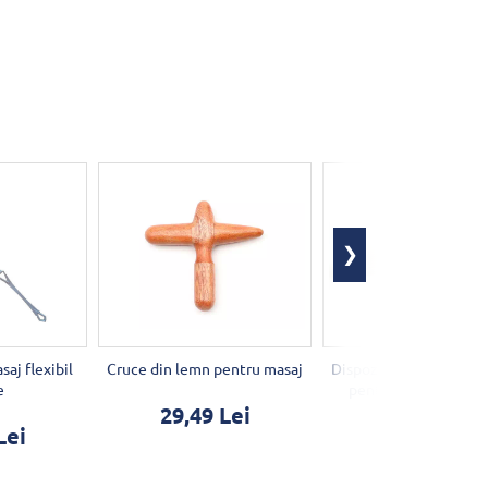
saj flexibil
Cruce din lemn pentru masaj
Dispozitiv de masaj di
e
pentru picioare și s
29,49 Lei
Lei
136,26 Lei