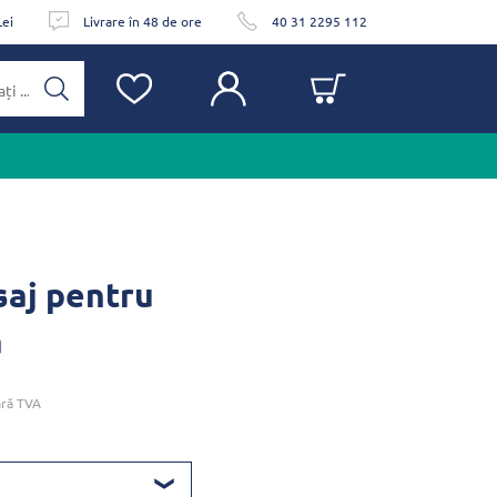
Lei
Livrare în 48 de ore
40 31 2295 112
saj pentru
ă
ră TVA