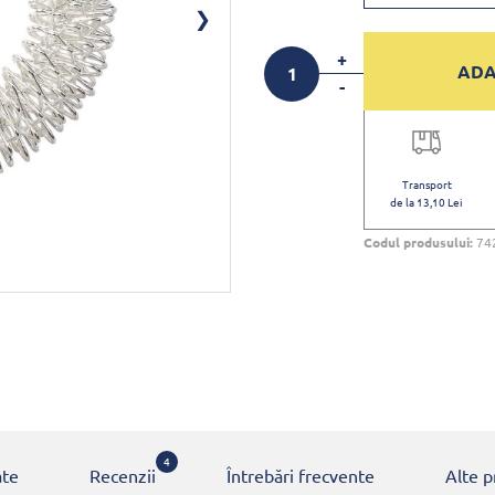
+
ADA
-
Transport
de la 13,10 Lei
Codul produsului:
74
4
ate
Recenzii
Întrebări frecvente
Alte 