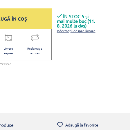
ÎN STOC 5 și
UGĂ ÎN COȘ
mai multe buc (11.
8. 2026 la dvs)
Informații despre livrare
Livrare
Reclamație
expres
expres
291592
produse
Adaugă la favorite