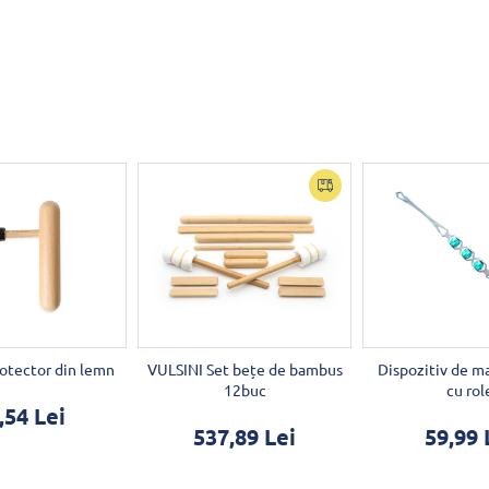
otector din lemn
VULSINI Set bețe de bambus
Dispozitiv de ma
12buc
cu rol
,54 Lei
537,89 Lei
59,99 