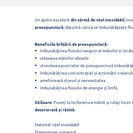
Un ajutor excelent
din sârmă de oțel inoxidabil
, mo
presopunctură
, datorită cărora se îmbunătăţeşte flux
Beneficiile brățării de presopunctură:
îmbunătățirea fluxului sanguin al mâinilor și încăl
relaxarea mâinilor obosite
stimularea punctelor de presopunctură îmbunătă
îmbunătățirea concentrației și activității creierul
ameliorează stresul și nervozitatea
îmbunătățirea fluxului de energie și limfă
Utilizare
: Puneți la încheietura mâinii și rulaţi încet 
deteriorată și rănită.
Material: oțel inoxidabil
Dimensiune: universal