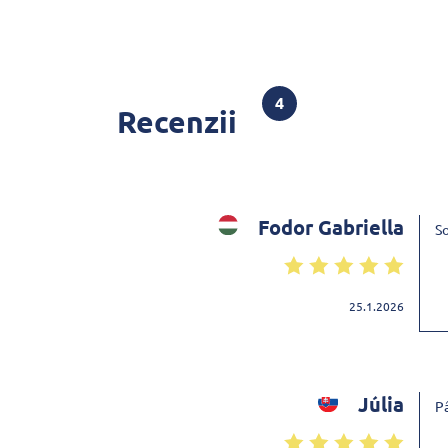
4
Recenzii
Fodor Gabriella
So
25.1.2026
Júlia
Pâ