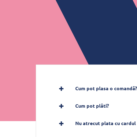
Cum pot plasa o comandă?
Cum pot plăti?
Nu atrecut plata cu cardul 