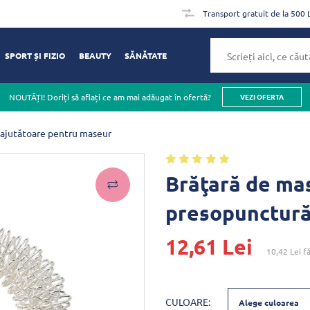
Transport gratuit de la 500 
SPORT ȘI FIZIO
BEAUTY
SĂNĂTATE
NOUTĂȚI! Doriți să aflați ce am mai adăugat în ofertă?
VEZI OFERTA
ajutătoare pentru maseur
Brăţară de ma
presopunctur
12,61 Lei
10,42 Lei
fă
CULOARE:
Alege culoarea