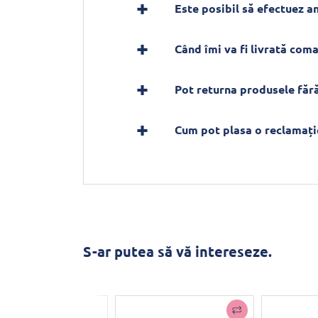
Este posibil să efectuez 
Când îmi va fi livrată com
Pot returna produsele fără
Cum pot plasa o reclamați
S-ar putea să vă intereseze.