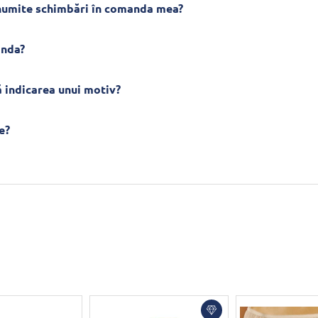
anumite schimbări în comanda mea?
anda?
 indicarea unui motiv?
e?