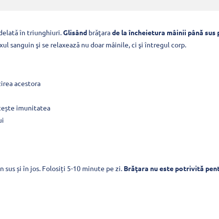
delată în triunghiuri.
Glisând
brăţara
de la încheietura mâinii până sus 
ul sanguin şi se relaxează nu doar mâinile, ci şi întregul corp.
zirea acestora
țește imunitatea
ui
în sus și în jos. Folosiți 5-10 minute pe zi.
Brăţara nu este potrivită pent