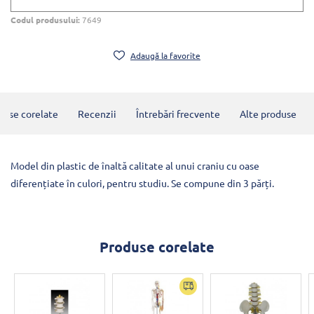
Codul produsului:
7649
Adaugă la favorite
duse corelate
Recenzii
Întrebări frecvente
Alte produse
Model din plastic de înaltă calitate al unui craniu cu oase
diferențiate în culori, pentru studiu. Se compune din 3 părți.
Produse corelate