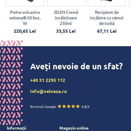
Pietre vulcanice
JELEN Cremă
Recipient de
velvesa® 20-buc.
încălzitoare
încălzire cu nămol
W
250ml
de turbă
220,65 Lei
33,55 Lei
67,11 Lei
Aveți nevoie de un sfat?
+40 31 2295 112
info@velvesa.ro
Recenzii Google
4.8/5
Informații
Magazin online