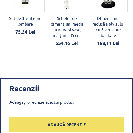
Set de 3 vertebre
Schelet de
Dimensiune
lombare
dimensiuni medii
redusă a plvisului
cu nervi și vase,
cu 5 vertebre
75,24 Lei
înălțime 85 cm
lombare
554,16 Lei
188,11 Lei
Recenzii
Adăugați o recnzie acestui produs.
ADAUGĂ RECENZIE