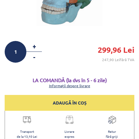
+
299,96 Lei
-
247,90 Leifără TVA
LA COMANDĂ (la dvs în 5 - 6 zile)
Informații despre livrare
ADAUGĂ ÎN COȘ
Transport
Livrare
Retur
de la 13,10 Lei
expres
fără griji