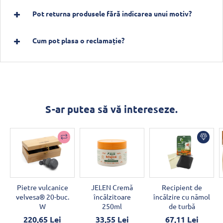
Pot returna produsele fără indicarea unui motiv?
Cum pot plasa o reclamație?
S-ar putea să vă intereseze.
Pietre vulcanice
JELEN Cremă
Recipient de
velvesa® 20-buc.
încălzitoare
încălzire cu nămol
W
250ml
de turbă
220,65 Lei
33,55 Lei
67,11 Lei