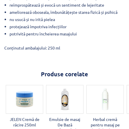
reîmprospătează și evocă un sentiment de lejeritate
ameliorează oboseala, îmbunătățește starea fizică și psihică
nu usucă și nu irită pielea
protejează împotriva infecțiilor
potrivită pentru încheierea masajului
Conținutul ambalajului: 250 ml
Produse corelate
JELEN Cremă de
Emulsie de masaj
Herbal cremă
răcire 250ml
De Bază
pentru masaj pe