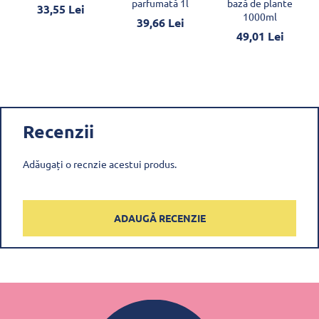
parfumată 1l
bază de plante
33,55 Lei
1000ml
39,66 Lei
49,01 Lei
Recenzii
Adăugați o recnzie acestui produs.
ADAUGĂ RECENZIE