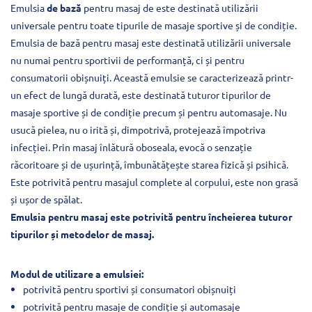
Emulsia
de bază
pentru masaj de este destinată utilizării
universale pentru toate tipurile de masaje sportive și de condiție.
Emulsia de bază pentru masaj este destinată utilizării universale
nu numai pentru sportivii de performanță, ci și pentru
consumatorii obișnuiți. Această emulsie se caracterizează printr-
un efect de lungă durată, este destinată tuturor tipurilor de
masaje sportive și de condiție precum și pentru automasaje. Nu
usucă pielea, nu o irită și, dimpotrivă, protejează împotriva
infecției. Prin masaj înlătură oboseala, evocă o senzație
răcoritoare și de ușurință, îmbunătățește starea fizică și psihică.
Este potrivită pentru masajul complete al corpului, este non grasă
și ușor de spălat.
Emulsia pentru masaj este potrivită pentru încheierea tuturor
tipurilor și metodelor de masaj.
Modul de utilizare a emulsiei:
potrivită pentru sportivi și consumatori obișnuiți
potrivită pentru masaje de condiție și automasaje