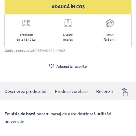
ADAUGĂ ÎN COȘ
Transport
Livrare
Retur
de la 13,10 Lei
expres
fără griji
Codul produsului:
08594040944902
Adaugă la favorite
Descrierea produsului
Produse corelate
Recenzii
Întrebă
Emulsia
de bază
pentru masaj de este destinată utilizării
universale