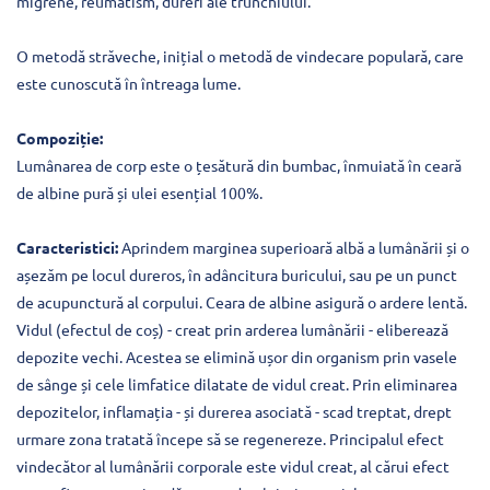
migrene, reumatism, dureri ale trunchiului.
O metodă străveche, inițial o metodă de vindecare populară, care
este cunoscută în întreaga lume.
Compoziție:
Lumânarea de corp este o țesătură din bumbac, înmuiată în ceară
de albine pură și ulei esențial 100%.
Caracteristici:
Aprindem marginea superioară albă a lumânării și o
așezăm pe locul dureros, în adâncitura buricului, sau pe un punct
de acupunctură al corpului. Ceara de albine asigură o ardere lentă.
Vidul (efectul de coș) - creat prin arderea lumânării - eliberează
depozite vechi. Acestea se elimină ușor din organism prin vasele
de sânge și cele limfatice dilatate de vidul creat. Prin eliminarea
depozitelor, inflamația - și durerea asociată - scad treptat, drept
urmare zona tratată începe să se regenereze. Principalul efect
vindecător al lumânării corporale este vidul creat, al cărui efect