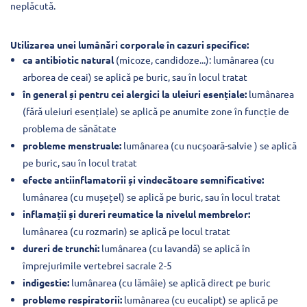
neplăcută.
Utilizarea unei lumânări corporale în cazuri specifice:
ca antibiotic natural
(micoze, candidoze...): lumânarea (cu
arborea de ceai) se aplică pe buric, sau în locul tratat
în general și pentru cei alergici la uleiuri esențiale:
lumânarea
(fără uleiuri esențiale) se aplică pe anumite zone în funcție de
problema de sănătate
probleme menstruale:
lumânarea (cu nucșoară-salvie ) se aplică
pe buric, sau în locul tratat
efecte antiinflamatorii și vindecătoare semnificative:
lumânarea (cu mușețel) se aplică pe buric, sau în locul tratat
inflamații și dureri reumatice la nivelul membrelor:
lumânarea (cu rozmarin) se aplică pe locul tratat
dureri de trunchi:
lumânarea (cu lavandă) se aplică în
împrejurimile vertebrei sacrale 2-5
indigestie:
lumânarea (cu lămâie) se aplică direct pe buric
probleme respiratorii:
lumânarea (cu eucalipt) se aplică pe