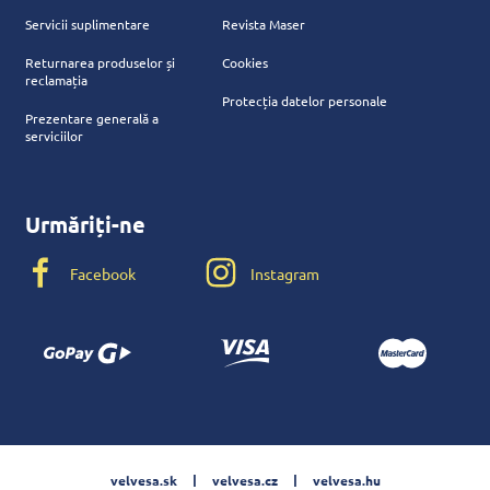
Servicii suplimentare
Revista Maser
Returnarea produselor și
Cookies
reclamația
Protecția datelor personale
Prezentare generală a
serviciilor
Urmăriți-ne
Facebook
Instagram
velvesa.sk
velvesa.cz
velvesa.hu