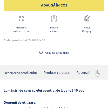
ADAUGĂ ÎN COȘ
Transport
Livrare
Retur
de la 13,10 Lei
expres
fără griji
Codul produsului:
7410021408
Adaugă la favorite
Descrierea produsului
Produse corelate
Recenzii
Întrebă
Lumânări de corp cu ulei esențial de lavandă 10 buc
Domenii de utilizare: