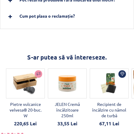
Cum pot plasa o reclamație?
S-ar putea să vă intereseze.
Pietre vulcanice
JELEN Cremă
Recipient de
velvesa® 20-buc.
încălzitoare
încălzire cu nămol
W
250ml
de turbă
220,65 Lei
33,55 Lei
67,11 Lei