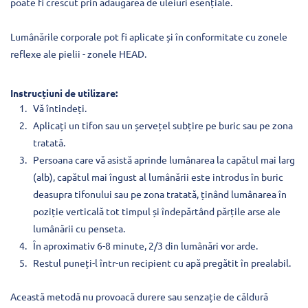
poate fi crescut prin adăugarea de uleiuri esențiale.
Lumânările corporale pot fi aplicate și în conformitate cu zonele
reflexe ale pielii - zonele HEAD.
Instrucțiuni de utilizare:
Vă întindeți.
Aplicați un tifon sau un șervețel subțire pe buric sau pe zona
tratată.
Persoana care vă asistă aprinde lumânarea la capătul mai larg
(alb), capătul mai îngust al lumânării este introdus în buric
deasupra tifonului sau pe zona tratată, ținând lumânarea în
poziție verticală tot timpul și îndepărtând părțile arse ale
lumânării cu penseta.
În aproximativ 6-8 minute, 2/3 din lumânări vor arde.
Restul puneți-l într-un recipient cu apă pregătit în prealabil.
Această metodă nu provoacă durere sau senzație de căldură