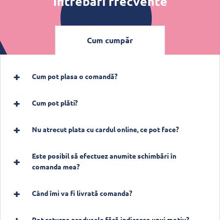
Întrebări frecvente
Cum cumpăr
Cum pot plasa o comandă?
Cum pot plăti?
Nu atrecut plata cu cardul online, ce pot face?
Este posibil să efectuez anumite schimbări în
comanda mea?
Când îmi va fi livrată comanda?
Pot returna produsele fără indicarea unui motiv?