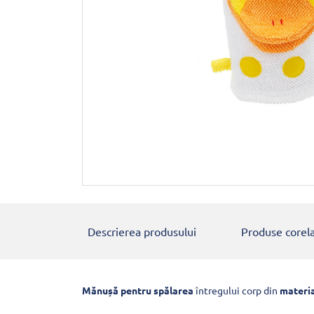
Descrierea produsului
Produse corel
Mănușă pentru spălarea
întregului corp din
materia