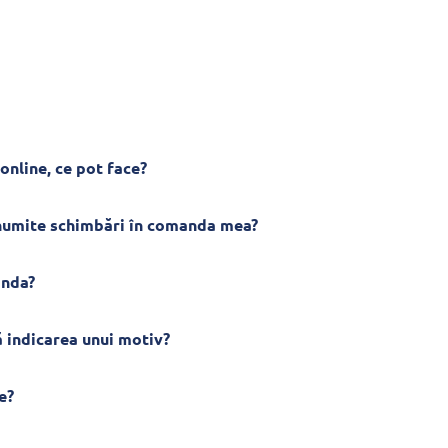
online, ce pot face?
anumite schimbări în comanda mea?
anda?
 indicarea unui motiv?
e?