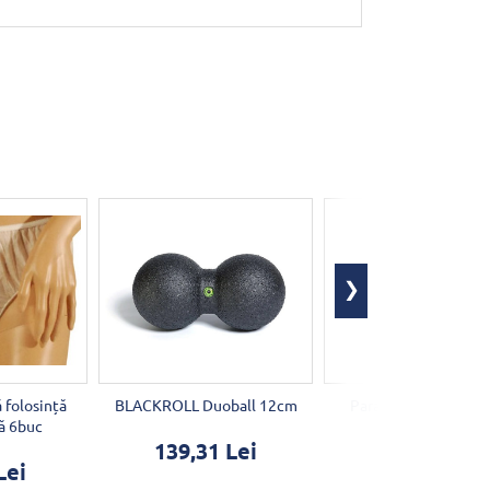
ă folosință
BLACKROLL Duoball 12cm
Parafină cu plante 
ă 6buc
139,31 Lei
19,12 Lei
Lei