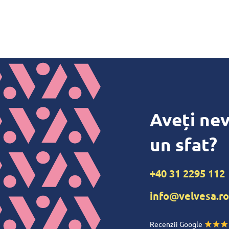
Aveți nev
un sfat?
+40 31 2295 112
info@velvesa.ro
Recenzii Google