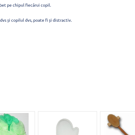
t pe chipul fiecărui copil.
vs și copilul dvs, poate fi și distractiv.