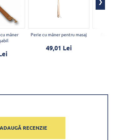
 cu mâner
Perie cu mâner pentru masaj
Rolă față Loofah - fr
șabil
49,01 Lei
12,20 Lei
Lei
ADAUGĂ RECENZIE