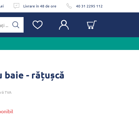
Lei
Livrare în 48 de ore
40 31 2295 112
baie - rățușcă
ră TVA
ponibil