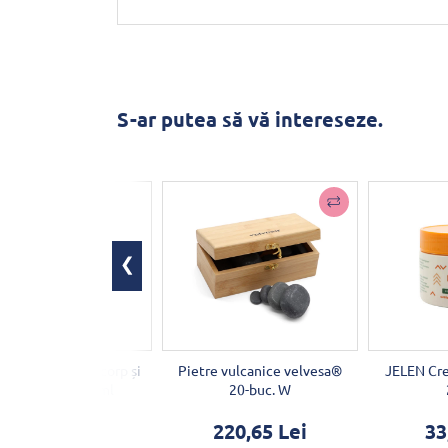
S-ar putea să vă intereseze.
de masaj pentru corp și
Pietre vulcanice velvesa®
JELEN Cre
ten Lavandă 250ml
20-buc. W
75,24 Lei
220,65 Lei
33