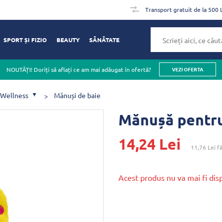
Transport gratuit de la 500 
SPORT ȘI FIZIO
BEAUTY
SĂNĂTATE
NOUTĂȚI! Doriți să aflați ce am mai adăugat în ofertă?
VEZI OFERTA
 Wellness
Mănuși de baie
Mănușă pentru 
14,24 Lei
11,76 Lei
fă
Acest produs nu va mai fi dis