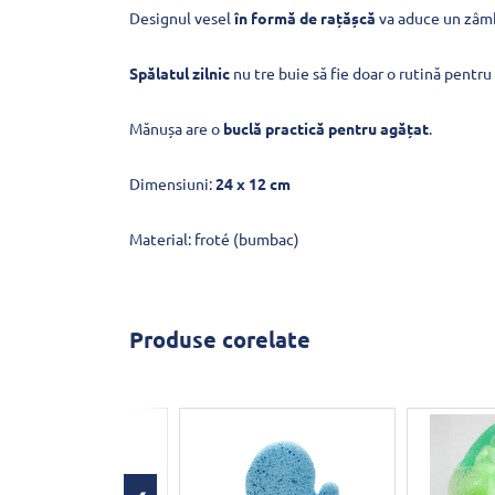
Designul vesel
în formă de rațășcă
va aduce un zâmbe
Spălatul zilnic
nu tre buie să fie doar o rutină pentru d
Mănușa are o
buclă practică pentru agățat
.
Dimensiuni:
24 x 12 cm
Material: froté (bumbac)
Produse corelate