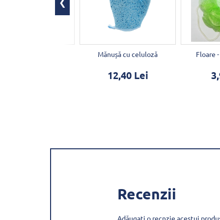
Loofah 4´
Mănușă cu celuloză
Floare -
10,78 Lei
12,40 Lei
3,
Recenzii
Adăugați o recnzie acestui produ