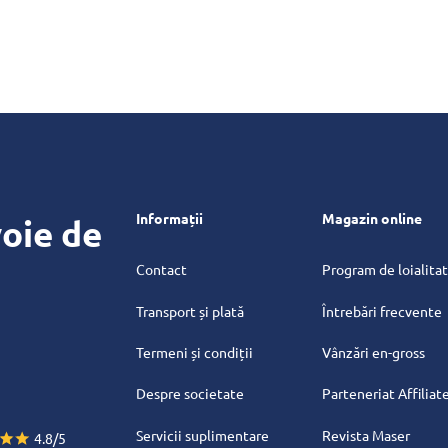
Informații
Magazin online
oie de
Contact
Program de loialita
Transport și plată
Întrebări frecvente
Termeni și condiții
Vânzări en-gross
Despre societate
Parteneriat Affiliat
Servicii suplimentare
Revista Maser
4.8/5