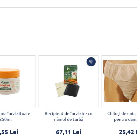
mă încălzitoare
Recipient de încălzire cu
Chiloți de unic
250ml
nămol de turbă
pentru dam
,55 Lei
67,11 Lei
25,42 