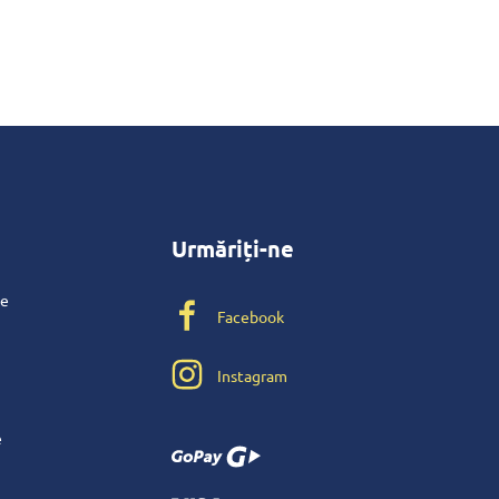
Urmăriți-ne
te
Facebook
Instagram
e