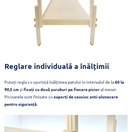
Reglare individuală a înălțimii
Puteți regla cu ușurință înălțimea patului în intervalul de la
60 la
90,5 cm
și
fixați cu două șuruburi pe fiecare picior
al mesei.
Picioarele sunt finisate cu
suporți de cauciuc anti-alunecare
pentru siguranță
.