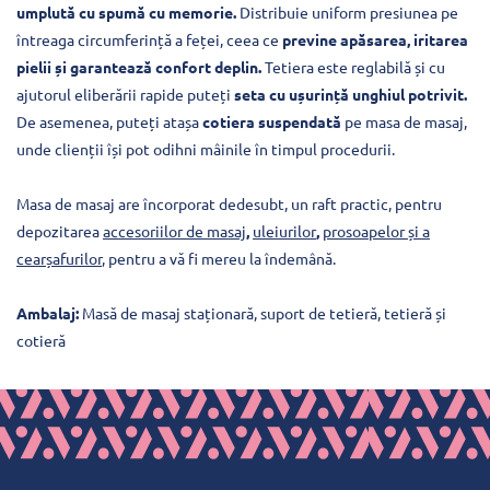
umplută cu spumă cu memorie.
Distribuie uniform presiunea pe
întreaga circumferință a feței, ceea ce
previne apăsarea, iritarea
pielii și garantează confort deplin.
Tetiera este reglabilă și cu
ajutorul eliberării rapide puteți
seta cu ușurință unghiul potrivit.
De asemenea, puteți atașa
cotiera suspendată
pe masa de masaj,
unde clienții își pot odihni mâinile în timpul procedurii.
Masa de masaj are încorporat dedesubt, un raft practic, pentru
depozitarea
accesoriilor de masaj
,
uleiurilor
,
prosoapelor și a
cearșafurilor
, pentru a vă fi mereu la îndemână.
Ambalaj:
Masă de masaj staționară, suport de tetieră, tetieră și
cotieră