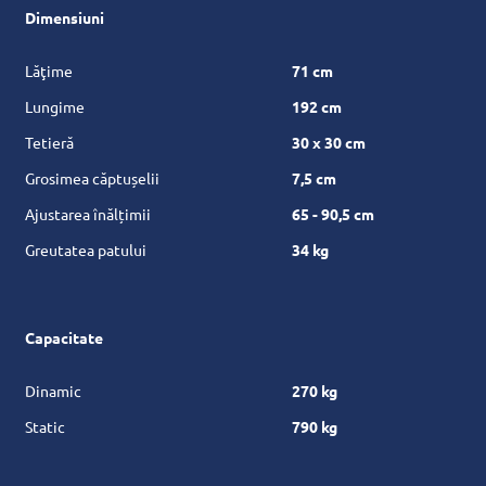
Dimensiuni
Lăţime
71 cm
Lungime
192 cm
Tetieră
30 x 30 cm
Grosimea căptușelii
7,5 cm
Ajustarea înălțimii
65 - 90,5 cm
Greutatea patului
34 kg
Capacitate
Dinamic
270 kg
Static
790 kg