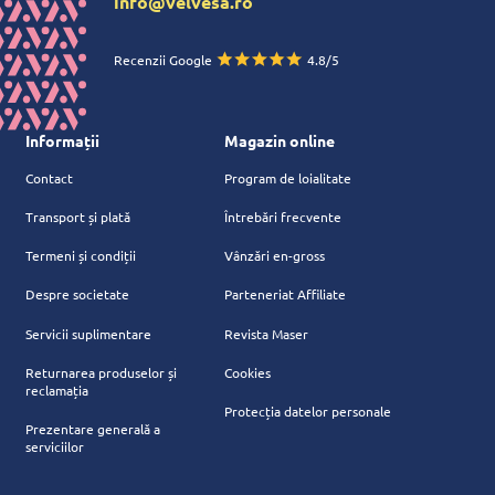
info@velvesa.ro
Recenzii Google
4.8/5
Informații
Magazin online
Contact
Program de loialitate
Transport și plată
Întrebări frecvente
Termeni și condiții
Vânzări en-gross
Despre societate
Parteneriat Affiliate
Servicii suplimentare
Revista Maser
Returnarea produselor și
Cookies
reclamația
Protecția datelor personale
Prezentare generală a
serviciilor