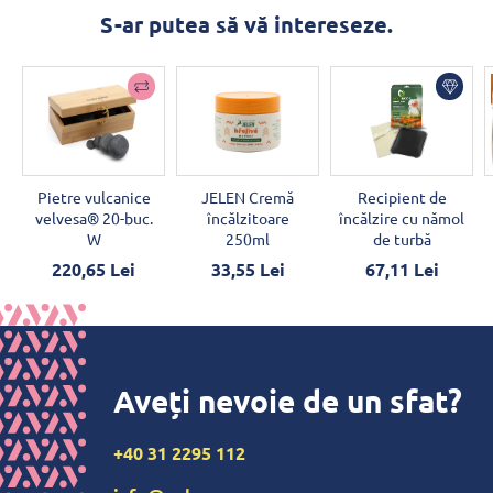
S-ar putea să vă intereseze.
Pietre vulcanice
JELEN Cremă
Recipient de
velvesa® 20-buc.
încălzitoare
încălzire cu nămol
W
250ml
de turbă
220,65 Lei
33,55 Lei
67,11 Lei
Aveți nevoie de un sfat?
+40 31 2295 112