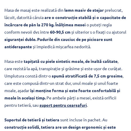
Masa de masaj este realizată din
lemn masiv de stejar
prelucrat,
lăcuit, datorită căruia
are o construcție stabilă și o capacitate de
încărcare de pân la 270 kg. Înălțimea mesei
o puteți regla
conform nevoii dvs între
60-90,5 cm
și ulterior s o fixați cu ajutorul
siguranței duble. Padurile din cauciuc de pe picioare sunt
antiderapante
și împiedică mișcarfea nedorită.
Masa este
tapițată cu piele sintetic moale, de înaltă calitate
,
care rezistă la apă, transpirație și grăsime și este ușor de curățat.
Umplutura constă dintr-o
spumă stratificată de 7,5 cm grosime
,
care este compusă dintr-un strat dur, unul moale și unul foarte
moale, așadar
își menține forma și este foarte confortabilă și
moale în același timp.
Pe ambele părți a mesei, există orificii
pentru tetieră, sau
suport pentru cearșafuri
.
Suportul de tetieră și tetiera
sunt incluse în pachet. Au
construcție solidă, tetiera are un design ergonomic și este