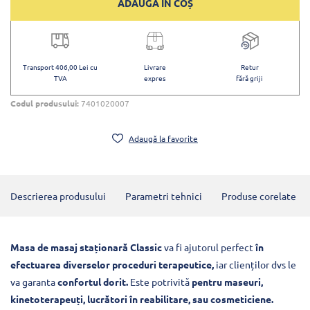
ADAUGĂ ÎN COȘ
Transport 406,00 Lei cu
Livrare
Retur
TVA
expres
fără griji
Codul produsului:
7401020007
Adaugă la favorite
Descrierea produsului
Parametri tehnici
Produse corelate
Masa de masaj staționară Classic
va fi ajutorul perfect
în
efectuarea diverselor proceduri terapeutice,
iar clienților dvs le
va garanta
confortul dorit.
Este potrivită
pentru maseuri,
kinetoterapeuți, lucrători în reabilitare, sau cosmeticiene.