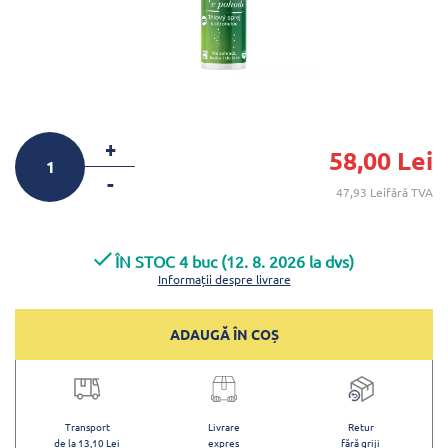
+
58,00 Lei
-
47,93 Leifără TVA
ÎN STOC 4 buc (12. 8. 2026 la dvs)
Informații despre livrare
ADAUGĂ ÎN COȘ
Transport
Livrare
Retur
de la 13,10 Lei
expres
fără griji