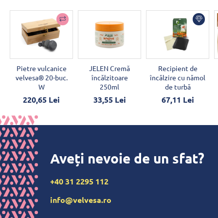
Pietre vulcanice
JELEN Cremă
Recipient de
velvesa® 20-buc.
încălzitoare
încălzire cu nămol
W
250ml
de turbă
220,65 Lei
33,55 Lei
67,11 Lei
Aveți nevoie de un sfat?
+40 31 2295 112
info@velvesa.ro