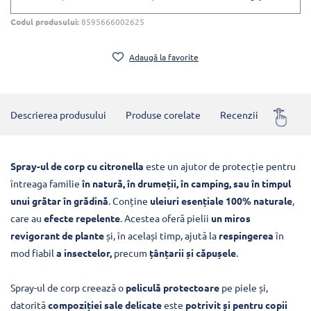
Codul produsului:
8595666002625
Adaugă la favorite
Descrierea produsului
Produse corelate
Recenzii
Întrebă
Spray-ul de corp cu citronella
este un ajutor de protecție pentru
întreaga familie
în natură, în drumeții, în camping, sau în timpul
unui grătar în grădină
. Conține
uleiuri esențiale 100% naturale
,
care au
efecte repelente
. Acestea oferă pielii
un miros
revigorant de plante
și, în același timp, ajută la
respingerea
în
mod fiabil
a insectelor,
precum
țânțarii și căpușele
.
Spray-ul de corp creează o
peliculă protectoare
pe piele și,
datorită
compoziției sale delicate
este
potrivit și pentru copii