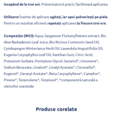
începând de la trei ani
. Pulverizatorul practc facilitează aplicarea.
Utilizare:
Înainte de aplicare
agitați, iar apoi pulverizați pe piele
.
Pentru un rezultat eficient
repetați
aplicarea
la fiecare trei ore
.
Compoziție (INCI):
Aqua, Sargassum Fluitans/Natans extract, Bio
Aloe Barbadensis Leaf Juice, Bio Ricinus Communis Seed Oil,
Cymbopogon Winterianus Herb Oil, Lavandula Angustifolia Oil,
Eugenia Caryophyllus Leaf Oil, Xanthan Gum, Citric Acid,
Potassium Sorbate, Pentylene Glycol, Geraniol*, Limonene*,
Sodium Benzoate, Linalool*, Linalyl Acetate*, Citronellol*,
Eugenol*, Geranyl Acetate*, Beta Caryophyllene*, Camphor*,
Pinene*, Terpinolene*, Terpineol*, *componentă naturală a
uleiurilor esențiale
Produse corelate